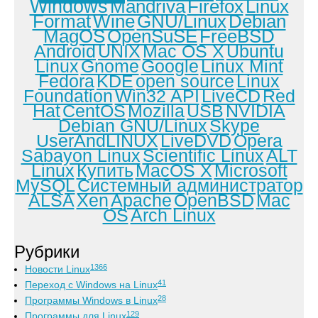
Windows
Mandriva
Firefox
Linux
Format
Wine
GNU/Linux
Debian
MagOS
OpenSuSE
FreeBSD
Android
UNIX
Mac OS X
Ubuntu
Linux
Gnome
Google
Linux Mint
Fedora
KDE
open source
Linux
Foundation
Win32 API
LiveCD
Red
Hat
CentOS
Mozilla
USB
NVIDIA
Debian GNU/Linux
Skype
UserAndLINUX
LiveDVD
Opera
Sabayon Linux
Scientific Linux
ALT
Linux
Купить
MacOS X
Microsoft
MySQL
Системный администратор
ALSA
Xen
Apache
OpenBSD
Mac
OS
Arch Linux
Рубрики
1366
Новости Linux
41
Переход с Windows на Linux
28
Программы Windows в Linux
129
Программы для Linux