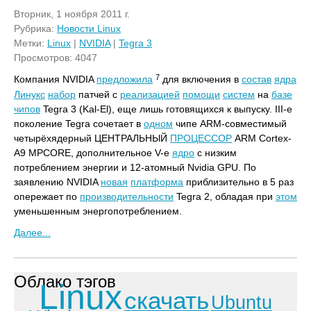
Вторник, 1 ноября 2011 г.
Рубрика:
Новости Linux
Метки:
Linux
|
NVIDIA
|
Tegra 3
Просмотров: 4047
7
Компания NVIDIA
предложила
для включения в
состав
ядра
Линукс
набор
патчей с
реализацией
помощи
систем
на
базе
чипов
Tegra 3 (Kal-El), еще лишь готовящихся к выпуску. III-е
поколение Tegra сочетает в
одном
чипе ARM-совместимый
четырёхядерный ЦЕНТРАЛЬНЫЙ
ПРОЦЕССОР
ARM Cortex-
A9 MPCORE, дополнительное V-е
ядро
с низким
потреблением энергии и 12-атомный Nvidia GPU. По
заявлению NVIDIA
новая
платформа
приблизительно в 5 раз
опережает по
производительности
Tegra 2, обладая при
этом
уменьшенным энергопотреблением.
Далее...
Облако тэгов
Linux
скачать
Ubuntu