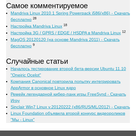
Самое комментируемое
Mandriva Linux 2010.1 Spring Powerpack i586(x86) - Скачать
28
бесплатно
18
Настройка Mandriva Linux
12
Настройка 3G / GPRS / EDGE / HSDPA в Mandriva Linux
MagOS 20120120 (на основе Mandriva 2011) - Скачать
9
бесплатно
Случайные статьи
Началось тестирование второй бета-версии Ubuntu 11.10
"Oneiric Ocelot"
Компания Canonical повторила попытку интегрировать
AppArmor в основное Linux ядро
Ремейк легендарной кибер-панк игры FreeSynd - Скачать
Игру
Sinclair Win7 Linux v.20120222 (x86/RUS/ML/2012) - Скачать
Linux Foundation объявила второй конкурс видеороликов
"Мы - Linux"