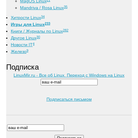
MagOS Linux
35
Mandriva / Rosa Linux
34
Хитрости Linux
233
Игры для Linux
282
Книги / Журналы по Linux
30
Другое Linux
4
Новости IT
9
Железо
Подписка
LinuxMir.ru - Все об Linux. Переход с Windows на Linux
Подписаться письмом