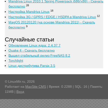
Mandriva Linux 2010.1 Spring Powerpack i586(x86) - Скачать
28
бесплатно
18
Настройка Mandriva Linux
12
Настройка 3G / GPRS / EDGE / HSDPA в Mandriva Linux
MagOS 20120120 (на основе Mandriva 2011) - Скачать
9
бесплатно
Случайные статьи
Обновление Linux ядра: 2.4.37.7
Quake 4 - Скачать бесплатно
Вышел стабильный релиз FreeNAS 8.2
Torchlight
Linux дистрибутива Parsix 3.5
© LinuxMir.ru, 2026
Работает на
MaxSite CMS
| Время: 0.2288 | SQL: 16 | Память:
11MB
|
Вход