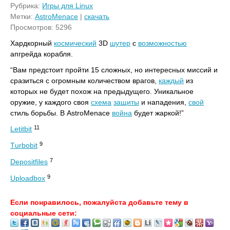
Рубрика:
Игры для Linux
Метки:
AstroMenace
|
скачать
Просмотров: 5296
Хардкорный
космический
3D
шутер
с
возможностью
апгрейда корабля.
“Вам предстоит пройти 15 сложных, но интересных миссий и
сразиться с огромным количеством врагов,
каждый
из
которых не будет похож на предыдущего. Уникальное
оружие, у каждого своя
схема
защиты
и нападения,
свой
стиль борьбы. В AstroMenace
война
будет жаркой!”
11
Letitbit
9
Тurbobit
7
Depositfiles
9
Uploadbox
Если понравилось, пожалуйста добавьте тему в
социальные сети: