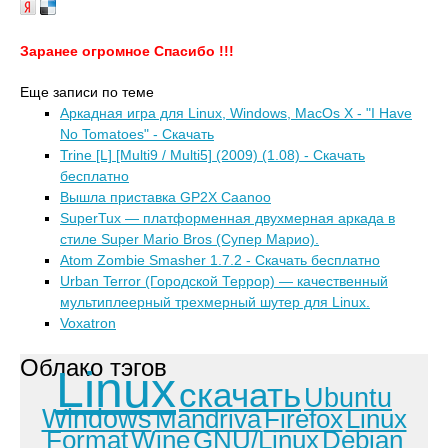
Заранее огромное Спасибо !!!
Еще записи по теме
Аркадная игра для Linux, Windows, MacOs X - "I Have
No Tomatoes" - Скачать
Trine [L] [Multi9 / Multi5] (2009) (1.08) - Скачать
бесплатно
Вышла приставка GP2X Caanoo
SuperTux — платформенная двухмерная аркада в
стиле Super Mario Bros (Супер Марио).
Atom Zombie Smasher 1.7.2 - Скачать бесплатно
Urban Terror (Городской Террор) — качественный
мультиплеерный трехмерный шутер для Linux.
Voxatron
Облако тэгов
Linux
скачать
Ubuntu
Windows
Mandriva
Firefox
Linux
Format
Wine
GNU/Linux
Debian