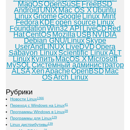
MagOS
OpenSuSE
FreeBSD
Android
UNIX
Mac OS X
Ubuntu
Linux
Gnome
Google
Linux Mint
Fedora
KDE
open source
Linux
Foundation
Win32 API
LiveCD
Red
Hat
CentOS
Mozilla
USB
NVIDIA
Debian GNU/Linux
Skype
UserAndLINUX
LiveDVD
Opera
Sabayon Linux
Scientific Linux
ALT
Linux
Купить
MacOS X
Microsoft
MySQL
Системный администратор
ALSA
Xen
Apache
OpenBSD
Mac
OS
Arch Linux
Рубрики
1366
Новости Linux
41
Переход с Windows на Linux
28
Программы Windows в Linux
129
Программы для Linux
139
Linux дистрибутивы
21