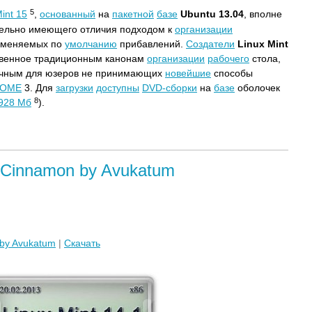
5
int 15
,
основанный
на
пакетной
базе
Ubuntu 13.04
, вполне
тельно имеющего отличия подходом к
организации
именяемых по
умолчанию
прибавлений.
Создатели
Linux Mint
ственное традиционным канонам
организации
рабочего
стола,
чным для юзеров не принимающих
новейшие
способы
OME
3. Для
загрузки
доступны
DVD-сборки
на
базе
оболочек
8
928 Мб
).
a Cinnamon by Avukatum
by Avukatum
|
Скачать