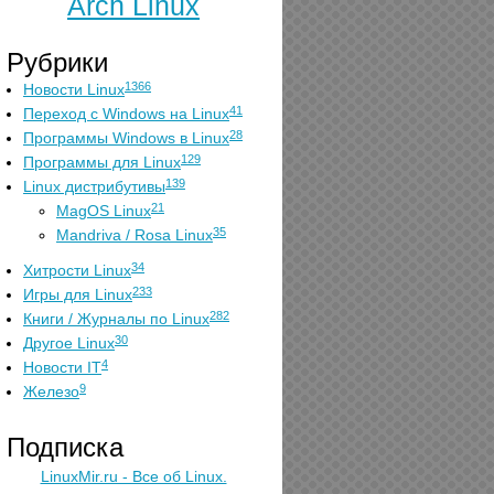
Arch Linux
Рубрики
1366
Новости Linux
41
Переход с Windows на Linux
28
Программы Windows в Linux
129
Программы для Linux
139
Linux дистрибутивы
21
MagOS Linux
35
Mandriva / Rosa Linux
34
Хитрости Linux
233
Игры для Linux
282
Книги / Журналы по Linux
30
Другое Linux
4
Новости IT
9
Железо
Подписка
LinuxMir.ru - Все об Linux.