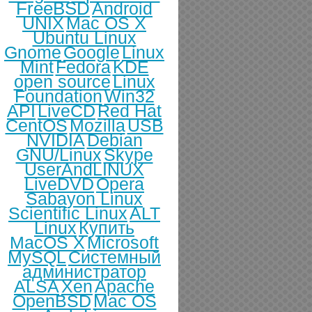
FreeBSD
Android
UNIX
Mac OS X
Ubuntu Linux
Gnome
Google
Linux
Mint
Fedora
KDE
open source
Linux
Foundation
Win32
API
LiveCD
Red Hat
CentOS
Mozilla
USB
NVIDIA
Debian
GNU/Linux
Skype
UserAndLINUX
LiveDVD
Opera
Sabayon Linux
Scientific Linux
ALT
Linux
Купить
MacOS X
Microsoft
MySQL
Системный
администратор
ALSA
Xen
Apache
OpenBSD
Mac OS