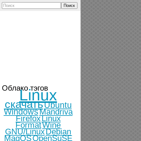
Поиск
Облако тэгов
Linux
скачать
Ubuntu
Windows
Mandriva
Firefox
Linux
Format
Wine
GNU/Linux
Debian
MagOS
OpenSuSE