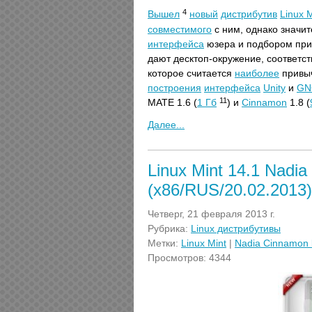
4
Вышел
новый
дистрибутив
Linux M
совместимого
с ним, однако значи
интерфейса
юзера и подбором пр
дают десктоп-окружение, соответ
которое считается
наиболее
привы
построения
интерфейса
Unity
и
GN
11
MATE 1.6 (
1 Гб
) и
Cinnamon
1.8 (
Далее...
Linux Mint 14.1 Nadi
(x86/RUS/20.02.2013)
Четверг, 21 февраля 2013 г.
Рубрика:
Linux дистрибутивы
Метки:
Linux Mint
|
Nadia Cinnamon 
Просмотров: 4344