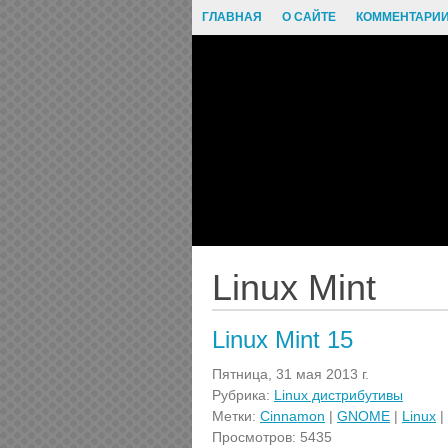
ГЛАВНАЯ
О САЙТЕ
КОММЕНТАРИ
Linux Mint
Linux Mint 15
Пятница, 31 мая 2013 г.
Рубрика:
Linux дистрибутивы
Метки:
Cinnamon
|
GNOME
|
Linux
|
Просмотров: 5435