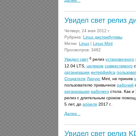
Далее...
Увидел свет релиз ди
Четверг, 24 мая 2012 г.
Рубрика:
Linux дистрибутивы
Метки:
Linux
|
Linux Mint
Просмотров: 3482
6
Увидел свет
релиз
установочного
12.04 LTS,
целиком
совместимого
с
организации
интерфейса
пользова
Создатели
Линукс
Mint, не приняв
пользователю привычное
рабочий
с
организации
рабочего
стола. Как и
релиз с длительным сроком помощ
5 лет, до
апреля
2017 г..
Далее...
Увидел свет релиз K