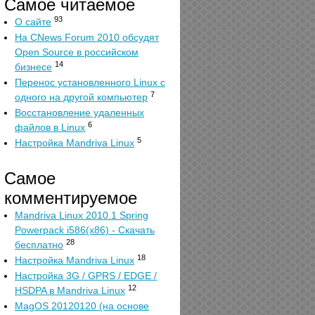
Самое читаемое
93
О сайте
На CNews Forum 2010 обсудят
Open Source в российском
14
бизнесе
Перенос установленного Linux с
7
одного на другой компьютер
Восстановление удаленных
6
файлов в Linux
5
Настройка Mandriva Linux
Самое
комментируемое
Mandriva Linux 2010.1 Spring
Powerpack i586(x86) - Скачать
28
бесплатно
18
Настройка Mandriva Linux
Настройка 3G / GPRS / EDGE /
12
HSDPA в Mandriva Linux
MagOS 20120120 (на основе