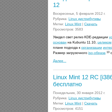
12
Воскресенье, 5 февраля 2012 г.
Рубрика:
Linux дистрибутивы
Метки:
Linux Mint
|
Скачать
Просмотров: 3583
Увидел свет релиз KDE-редакции
у
основан
на Kubuntu 11.10,
целиком
плане подхода к
организации
инте
10
Размер загрузочного
iso-образа
с
Далее...
Linux Mint 12 RC [i3
бесплатно
Понедельник, 30 января 2012 г.
Рубрика:
Linux дистрибутивы
Метки:
Linux Mint
|
Скачать
Просмотров: 4151