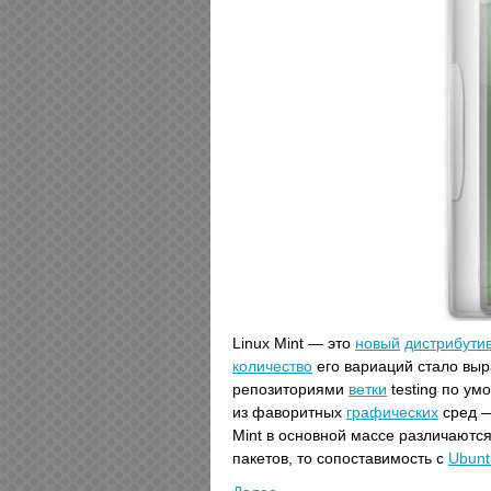
Linux Mint — это
новый
дистрибути
количество
его вариаций стало выр
репозиториями
ветки
testing по ум
из фаворитных
графических
сред —
Mint в основной массе различаютс
пакетов, то сопоставимость с
Ubunt