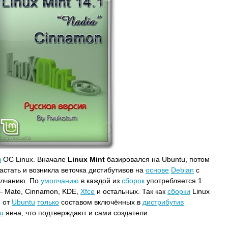
в
ОС Linux. Вначале
Linux Mint
базировался на Ubuntu, потом
астать и возникла веточка дистибутивов на
основе
Debian
c
олчанию. По
умолчанию
в каждой из
сборок
употребляется 1
 Mate, Cinnamon, KDE,
Xfce
и остальных. Так как
сборки
Linux
я от
Ubuntu
только
составом включённых в
дистрибутив
u
явна, что подтверждают и сами создатели.