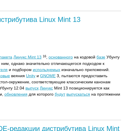
стрибутива Linux Mint 13
16
пакета
Линукс Mint 13
,
основанного
на кодовой
базе
Убунту
 ним, однако значительно отличающегося подходом к
теля
и подбором
используемых
изначально приложений.
новые
веяния
Unity
и
GNOME
3, пытаются предоставить
тол-окружение, соответствующее классическим канонам
 Убунту 12.04
выпуск
Линукс
Mint 13 позиционируется как
и,
обновления
для которого
будут
выпускаться
на протяжении
DE-редакции дистрибутива Linux Mint