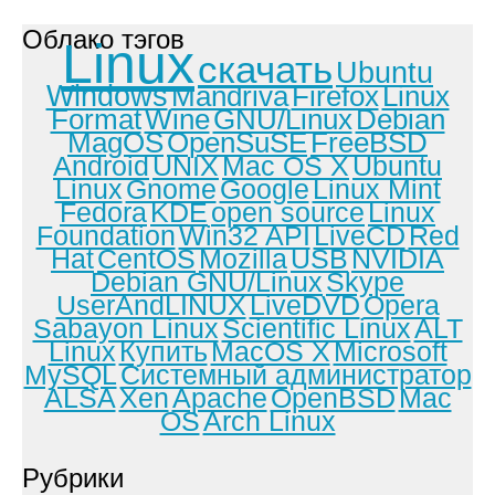
Облако тэгов
Linux
скачать
Ubuntu
Windows
Mandriva
Firefox
Linux
Format
Wine
GNU/Linux
Debian
MagOS
OpenSuSE
FreeBSD
Android
UNIX
Mac OS X
Ubuntu
Linux
Gnome
Google
Linux Mint
Fedora
KDE
open source
Linux
Foundation
Win32 API
LiveCD
Red
Hat
CentOS
Mozilla
USB
NVIDIA
Debian GNU/Linux
Skype
UserAndLINUX
LiveDVD
Opera
Sabayon Linux
Scientific Linux
ALT
Linux
Купить
MacOS X
Microsoft
MySQL
Системный администратор
ALSA
Xen
Apache
OpenBSD
Mac
OS
Arch Linux
Рубрики