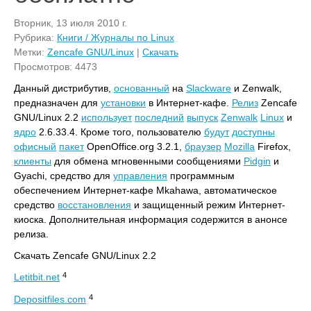
Вторник, 13 июля 2010 г.
Рубрика:
Книги / Журналы по Linux
Метки:
Zencafe GNU/Linux
|
Скачать
Просмотров: 4473
Данный дистрибутив,
основанный
на
Slackware
и Zenwalk,
предназначен для
установки
в Интернет-кафе.
Релиз
Zencafe
GNU/Linux 2.2
использует
последний
выпуск
Zenwalk
Linux
и
ядро
2.6.33.4. Кроме того, пользователю
будут
доступны
офисный
пакет
OpenOffice.org 3.2.1,
браузер
Mozilla
Firefox,
клиенты
для обмена мгновенными сообщениями
Pidgin
и
Gyachi, средство для
управления
программным
обеспечением Интернет-кафе Mkahawa, автоматическое
средство
восстановления
и защищенный режим Интернет-
киоска. Дополнительная информация содержится в анонсе
релиза.
Скачать Zencafe GNU/Linux 2.2
4
Letitbit.net
4
Depositfiles.com