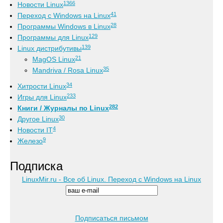
1366
Новости Linux
41
Переход с Windows на Linux
28
Программы Windows в Linux
129
Программы для Linux
139
Linux дистрибутивы
21
MagOS Linux
35
Mandriva / Rosa Linux
34
Хитрости Linux
233
Игры для Linux
282
Книги / Журналы по Linux
30
Другое Linux
4
Новости IT
9
Железо
Подписка
LinuxMir.ru - Все об Linux. Переход с Windows на Linux
Подписаться письмом