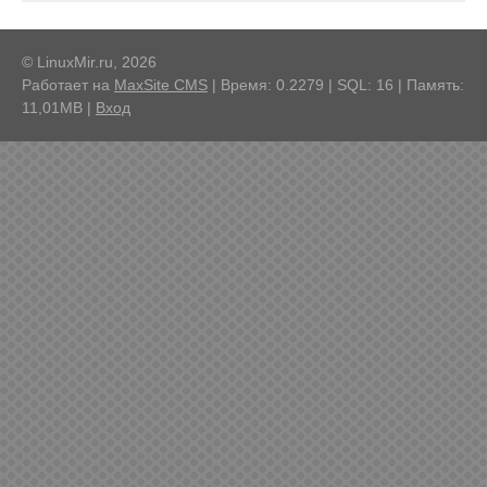
© LinuxMir.ru, 2026
Работает на
MaxSite CMS
| Время: 0.2279 | SQL: 16 | Память:
11,01MB
|
Вход