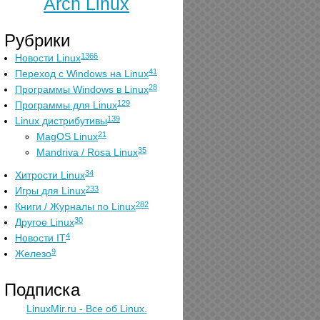
Arch Linux
Рубрики
1366
Новости Linux
41
Переход с Windows на Linux
28
Программы Windows в Linux
129
Программы для Linux
139
Linux дистрибутивы
21
MagOS Linux
35
Mandriva / Rosa Linux
34
Хитрости Linux
233
Игры для Linux
282
Книги / Журналы по Linux
30
Другое Linux
4
Новости IT
9
Железо
Подписка
LinuxMir.ru - Все об Linux.