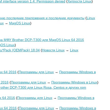
RM interface version 1.4: Permission denied
(
Хитрости Linux
)
еню последние приложения и последние документы
(
Linux
nux
→
MagOS Linux
)
а МФУ Brother DCP-T300 для MagOS Linux 64 2016
OS Linux
)
tu*Pack (OEMPack) 18.04
(
Новости Linux
→
Linux
x 64 2016
(
Программы для Linux
→
Программы Windows в
 2016
(
Программы для Linux
→
Программы Windows в Linux
)
ther DCP-T300 для Linux Rosa, Centos и других rpm
x 64 2016
(
Программы для Linux
→
Программы Windows в
ux 64 2016
(
Программы для Linux
→
Программы Windows в