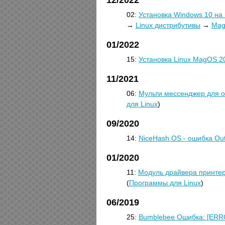
12/2022
02:
Установка Windows 10 на
→
Linux дистрибутивы
→
Mag
01/2022
15:
Установка Linux MagOS 2
11/2021
06:
Мульти мессенджер для о
для Linux
)
09/2020
14:
NiceHash OS - ошибка Ou
01/2020
11:
Модуль драйвера принтер
(
Программы для Linux
)
06/2019
25:
Bumblebee Ошибка: [ERRO