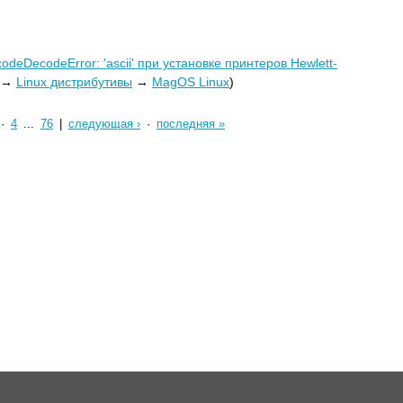
deDecodeError: 'ascii' при установке принтеров Hewlett-
→
Linux дистрибутивы
→
MagOS Linux
)
·
4
...
76
|
следующая ›
·
последняя »