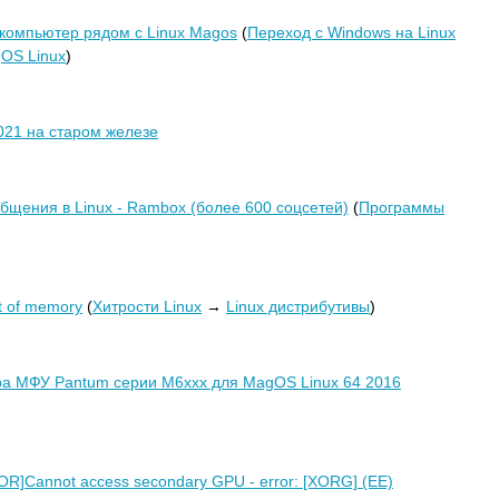
 компьютер рядом с Linux Magos
(
Переход с Windows на Linux
OS Linux
)
021 на старом железе
бщения в Linux - Rambox (более 600 соцсетей)
(
Программы
t of memory
(
Хитрости Linux
→
Linux дистрибутивы
)
а МФУ Pantum серии M6xxx для MagOS Linux 64 2016
R]Cannot access secondary GPU - error: [XORG] (EE)