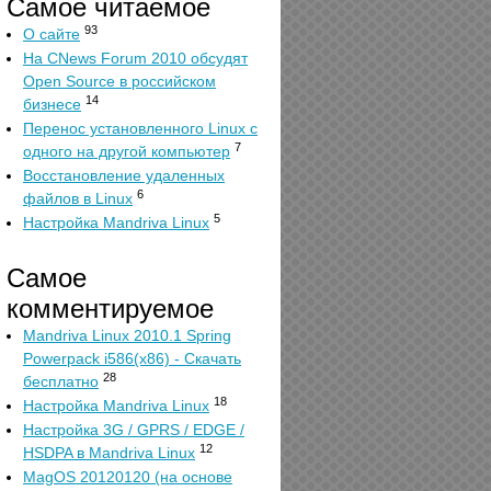
Самое читаемое
93
О сайте
На CNews Forum 2010 обсудят
Open Source в российском
14
бизнесе
Перенос установленного Linux с
7
одного на другой компьютер
Восстановление удаленных
6
файлов в Linux
5
Настройка Mandriva Linux
Самое
комментируемое
Mandriva Linux 2010.1 Spring
Powerpack i586(x86) - Скачать
28
бесплатно
18
Настройка Mandriva Linux
Настройка 3G / GPRS / EDGE /
12
HSDPA в Mandriva Linux
MagOS 20120120 (на основе