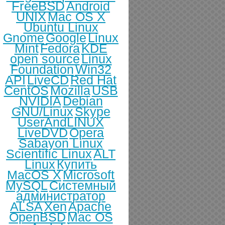
FreeBSD
Android
UNIX
Mac OS X
Ubuntu Linux
Gnome
Google
Linux
Mint
Fedora
KDE
open source
Linux
Foundation
Win32
API
LiveCD
Red Hat
CentOS
Mozilla
USB
NVIDIA
Debian
GNU/Linux
Skype
UserAndLINUX
LiveDVD
Opera
Sabayon Linux
Scientific Linux
ALT
Linux
Купить
MacOS X
Microsoft
MySQL
Системный
администратор
ALSA
Xen
Apache
OpenBSD
Mac OS