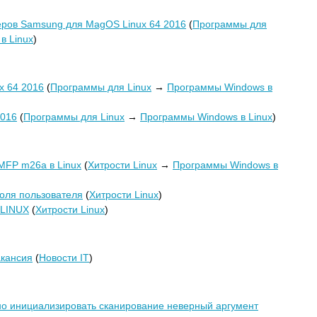
еров Samsung для MagOS Linux 64 2016
(
Программы для
в Linux
)
x 64 2016
(
Программы для Linux
→
Программы Windows в
2016
(
Программы для Linux
→
Программы Windows в Linux
)
 MFP m26a в Linux
(
Хитрости Linux
→
Программы Windows в
оля пользователя
(
Хитрости Linux
)
 LINUX
(
Хитрости Linux
)
акансия
(
Новости IT
)
о инициализировать сканирование неверный аргумент