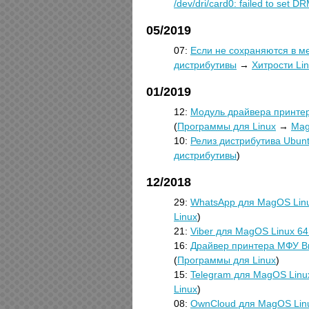
/dev/dri/card0: failed to set D
05/2019
07:
Если не сохраняются в м
дистрибутивы
→
Хитрости Li
01/2019
12:
Модуль драйвера принтер
(
Программы для Linux
→
Mag
10:
Релиз дистрибутива Ubun
дистрибутивы
)
12/2018
29:
WhatsApp для MagOS Linu
Linux
)
21:
Viber для MagOS Linux 64
16:
Драйвер принтера МФУ Bro
(
Программы для Linux
)
15:
Telegram для MagOS Linu
Linux
)
08:
OwnCloud для MagOS Lin