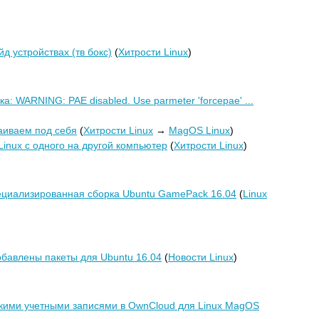
д устройствах (тв бокс)
(
Хитрости Linux
)
а: WARNING: PAE disabled. Use parmeter 'forcepae' ...
аиваем под себя
(
Хитрости Linux
→
MagOS Linux
)
inux с одного на другой компьютер
(
Хитрости Linux
)
пециализированная сборка Ubuntu GamePack 16.04
(
Linux
обавлены пакеты для Ubuntu 16.04
(
Новости Linux
)
кими учетными записями в OwnCloud для Linux MagOS