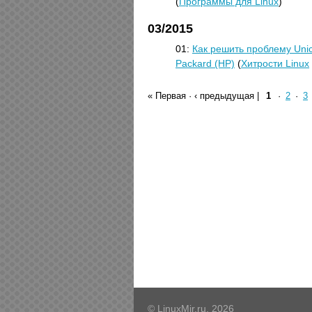
(
Программы для Linux
)
03/2015
01:
Как решить проблему Unico
Packard (HP)
(
Хитрости Linux
« Первая
·
‹ предыдущая
|
1
·
2
·
3
© LinuxMir.ru, 2026