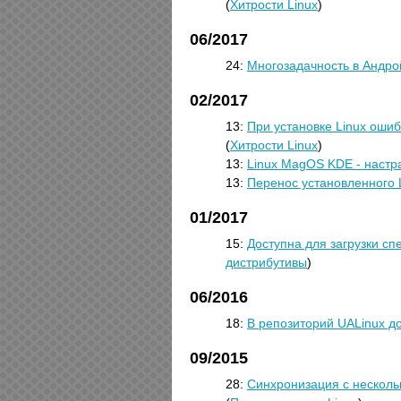
(
Хитрости Linux
)
06/2017
24:
Многозадачность в Андрой
02/2017
13:
При установке Linux ошибк
(
Хитрости Linux
)
13:
Linux MagOS KDE - настр
13:
Перенос установленного L
01/2017
15:
Доступна для загрузки с
дистрибутивы
)
06/2016
18:
В репозиторий UALinux д
09/2015
28:
Синхронизация с несколь