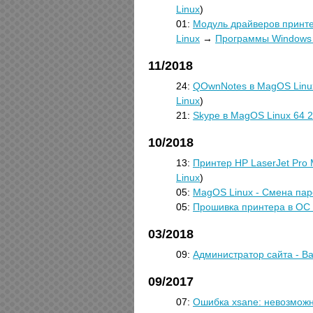
Linux
)
01:
Модуль драйверов принт
Linux
→
Программы Windows 
11/2018
24:
QOwnNotes в MagOS Linu
Linux
)
21:
Skype в MagOS Linux 64 
10/2018
13:
Принтер HP LaserJet Pro
Linux
)
05:
MagOS Linux - Смена пар
05:
Прошивка принтера в ОС
03/2018
09:
Администратор сайта - В
09/2017
07:
Ошибка xsane: невозможн