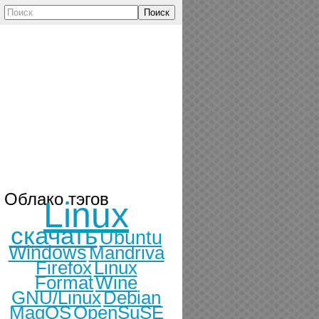
Поиск
Облако тэгов
Linux
скачать
Ubuntu
Windows
Mandriva
Firefox
Linux
Format
Wine
GNU/Linux
Debian
MagOS
OpenSuSE