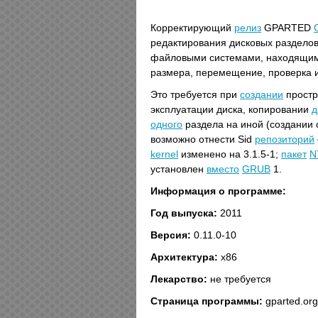
Корректирующий
релиз
GPARTED
редактирования дисковых разделов
файловыми системами, находящимис
размера, перемещение, проверка 
Это требуется при
создании
простр
эксплуатации диска, копировании
д
одного
раздела на иной (создании
возможно отнести Sid
репозиторий
kernel
изменено на 3.1.5-1;
пакет
N
установлен
вместо
GRUB
1.
Информация о программе:
Год выпуска:
2011
Версия:
0.11.0-10
Архитектура:
x86
Лекарство:
не требуется
Страница программы:
gparted.org