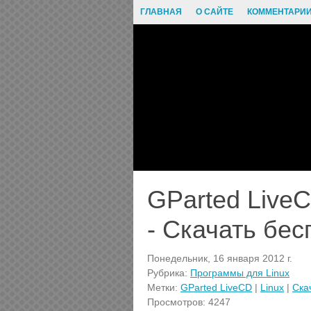
ГЛАВНАЯ
О САЙТЕ
КОММЕНТАРИ
GParted LiveC
- Скачать бес
Понедельник, 16 января 2012 г.
Рубрика:
Программы для Linux
Метки:
GParted LiveCD
|
Linux
|
Ска
Просмотров: 4247