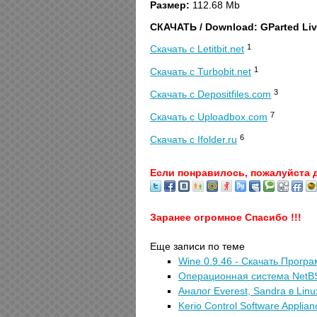
Размер:
112.68 Mb
CКАЧАТЬ / Download: GParted Live
1
Скачать с Letitbit.net
1
Скачать с Turbobit.net
3
Скачать с Depositfiles.com
7
Скачать с Uploadbox.com
6
Скачать с Ifolder.ru
Если понравилось, пожалуйста 
Заранее огромное Спасибо !!!
Еще записи по теме
Wine 0.9.46 - Скачать Прогр
Операционная система NetB
Аналог Everest, Sandra в Linux
Kerio Control Software Applian