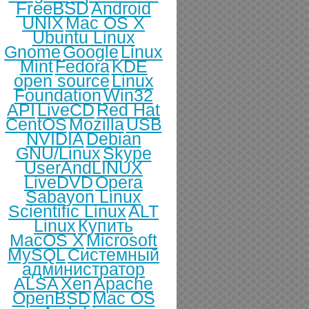
FreeBSD
Android
UNIX
Mac OS X
Ubuntu Linux
Gnome
Google
Linux
Mint
Fedora
KDE
open source
Linux
Foundation
Win32
API
LiveCD
Red Hat
CentOS
Mozilla
USB
NVIDIA
Debian
GNU/Linux
Skype
UserAndLINUX
LiveDVD
Opera
Sabayon Linux
Scientific Linux
ALT
Linux
Купить
MacOS X
Microsoft
MySQL
Системный
администратор
ALSA
Xen
Apache
OpenBSD
Mac OS