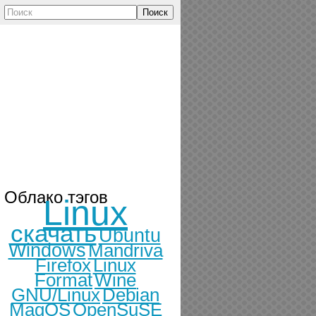
Поиск
Облако тэгов
Linux
скачать
Ubuntu
Windows
Mandriva
Firefox
Linux
Format
Wine
GNU/Linux
Debian
MagOS
OpenSuSE