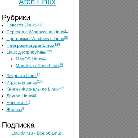
Arch Linux
Рубрики
1366
Новости Linux
41
Переход с Windows на Linux
28
Программы Windows в Linux
129
Программы для Linux
139
Linux дистрибутивы
21
MagOS Linux
35
Mandriva / Rosa Linux
34
Хитрости Linux
233
Игры для Linux
282
Книги / Журналы по Linux
30
Другое Linux
4
Новости IT
9
Железо
Подписка
LinuxMir.ru - Все об Linux.