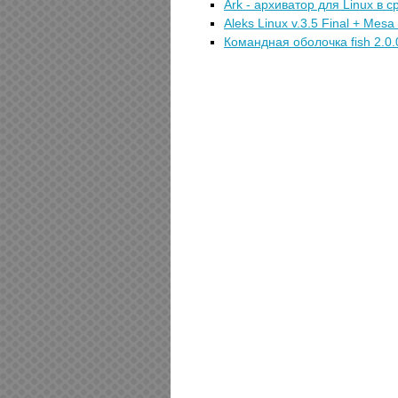
Ark - архиватор для Linux в 
Aleks Linux v.3.5 Final + Mes
Командная оболочка fish 2.0.