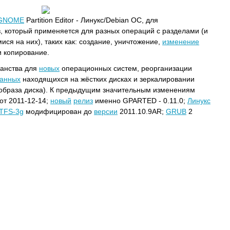
GNOME
Partition Editor - Линукс/Debian ОС, для
, который применяется для разных операций с разделами (и
я на них), таких как: создание, уничтожение,
изменение
и копирование.
анства для
новых
операционных систем, реорганизации
анных
находящихся на жёстких дисках и зеркалировании
 образа диска). К предыдущим значительным изменениям
от 2011-12-14;
новый
релиз
именно GPARTED - 0.11.0;
Линукс
TFS-3g
модифицирован до
версии
2011.10.9AR;
GRUB
2