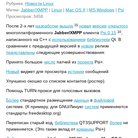
Рубрика:
Новости Linux
Метки:
Jabber/XMPP
|
Linux
|
Mac OS X
|
MS Windows
|
Psi
Просмотров: 3458
15
После 2-х лет
разработки
вышла
новая
версия
открытого
10
многоплатформенного
Jabber/XMPP
клиента
Psi 0.15
,
написанного на C++ с
использованием
библиотеки
Qt. В
сравнении с предыдущей версией в
новом
релизе
представлены
следующие усовершенствования:
Принято большое
число
патчей из
проекта
Psi+.
Новый
виджет для просмотра
истории
сообщений.
Улучшено окошко со списком контактов (ростер).
Помощь TURN-прокси для голосовых вызовов.
Более
стандартное размещение
данных
в
файловой
системе. (К примеру, для GNU/Линукс
систем
применяются
стандарты freedesktop.org)
Переписан старый код,
библиотека
QT3SUPPORT
более
не
применяется. (Это также вклад от
команды
Psi+)