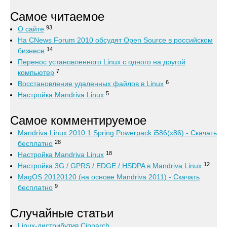
Самое читаемое
93
О сайте
На CNews Forum 2010 обсудят Open Source в российском
14
бизнесе
Перенос установленного Linux с одного на другой
7
компьютер
6
Восстановление удаленных файлов в Linux
5
Настройка Mandriva Linux
Самое комментируемое
Mandriva Linux 2010.1 Spring Powerpack i586(x86) - Скачать
28
бесплатно
18
Настройка Mandriva Linux
12
Настройка 3G / GPRS / EDGE / HSDPA в Mandriva Linux
MagOS 20120120 (на основе Mandriva 2011) - Скачать
9
бесплатно
Случайные статьи
Linux-дистрибутив Cinnarch