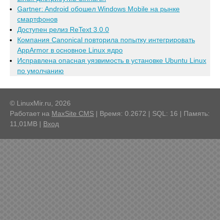
Gartner: Android обошел Windows Mobile на рынке
смартфонов
Доступен релиз ReText 3.0.0
Компания Canonical повторила попытку интегрировать
AppArmor в основное Linux ядро
Исправлена опасная уязвимость в установке Ubuntu Linux
по умолчанию
© LinuxMir.ru, 2026
Работает на
MaxSite CMS
| Время: 0.2672 | SQL: 16 | Память:
11,01MB
|
Вход