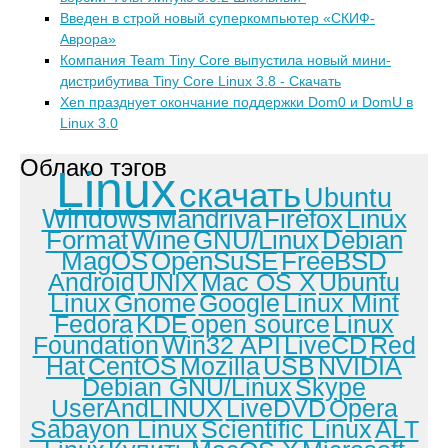
Введен в строй новый суперкомпьютер «СКИФ-
Аврора»
Компания Team Tiny Core выпустила новый мини-
дистрибутива Tiny Core Linux 3.8 - Скачать
Xen празднует окончание поддержки Dom0 и DomU в
Linux 3.0
Облако тэгов
Linux
скачать
Ubuntu
Windows
Mandriva
Firefox
Linux
Format
Wine
GNU/Linux
Debian
MagOS
OpenSuSE
FreeBSD
Android
UNIX
Mac OS X
Ubuntu
Linux
Gnome
Google
Linux Mint
Fedora
KDE
open source
Linux
Foundation
Win32 API
LiveCD
Red
Hat
CentOS
Mozilla
USB
NVIDIA
Debian GNU/Linux
Skype
UserAndLINUX
LiveDVD
Opera
Sabayon Linux
Scientific Linux
ALT