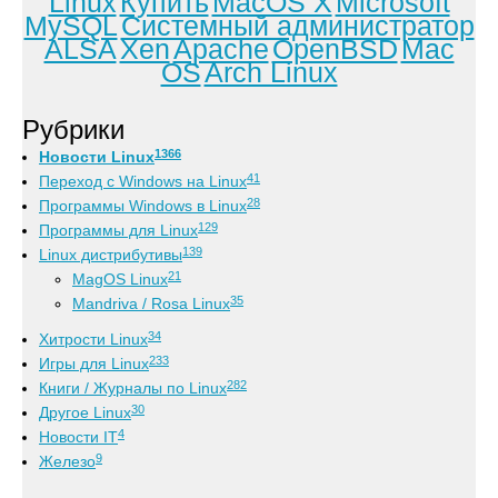
Linux
Купить
MacOS X
Microsoft
MySQL
Системный администратор
ALSA
Xen
Apache
OpenBSD
Mac
OS
Arch Linux
Рубрики
1366
Новости Linux
41
Переход с Windows на Linux
28
Программы Windows в Linux
129
Программы для Linux
139
Linux дистрибутивы
21
MagOS Linux
35
Mandriva / Rosa Linux
34
Хитрости Linux
233
Игры для Linux
282
Книги / Журналы по Linux
30
Другое Linux
4
Новости IT
9
Железо