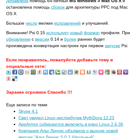
Добавлена
помощь 64-битных
MS Windows
и
Mac OS X
и
остановлена помощь
сборок
для архитектуры PPC под Mac
OS X.
Большое
число
мелких
исправлений
и улучшений.
Внимание! Psi 0.15
использует
новый
формат
профиля. При
обновлении
с
версии
0.14 и
более
ранних будет
произведена конвертация настроек при первом
запуске
Psi.
Если понравилось, пожалуйста добавьте тему в
социальные сети:
Заранее огромное Спасибо !!!
Еще записи по теме
Skype 4.1
Свет увидел Linux-дистрибутив MythDora 12.23
AppArmor собираются включить в ядро Linux 2.6.36
Компания Альт Линукс объявила о выходе новой
версии "Альт Линукс 5.0.2 Школьный"