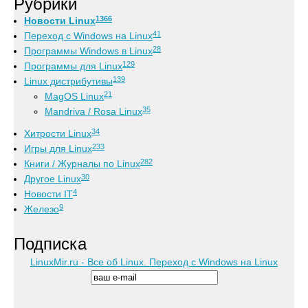
Рубрики
1366
Новости Linux
41
Переход с Windows на Linux
28
Программы Windows в Linux
129
Программы для Linux
139
Linux дистрибутивы
21
MagOS Linux
35
Mandriva / Rosa Linux
34
Хитрости Linux
233
Игры для Linux
282
Книги / Журналы по Linux
30
Другое Linux
4
Новости IT
9
Железо
Подписка
LinuxMir.ru - Все об Linux. Переход с Windows на Linux