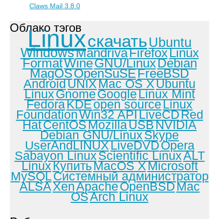
Claws Mail 3.8.0
Облако тэгов
Linux
скачать
Ubuntu
Windows
Mandriva
Firefox
Linux
Format
Wine
GNU/Linux
Debian
MagOS
OpenSuSE
FreeBSD
Android
UNIX
Mac OS X
Ubuntu
Linux
Gnome
Google
Linux Mint
Fedora
KDE
open source
Linux
Foundation
Win32 API
LiveCD
Red
Hat
CentOS
Mozilla
USB
NVIDIA
Debian GNU/Linux
Skype
UserAndLINUX
LiveDVD
Opera
Sabayon Linux
Scientific Linux
ALT
Linux
Купить
MacOS X
Microsoft
MySQL
Системный администратор
ALSA
Xen
Apache
OpenBSD
Mac
OS
Arch Linux