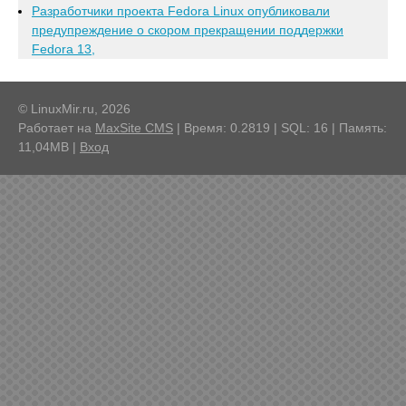
Разработчики проекта Fedora Linux опубликовали
предупреждение о скором прекращении поддержки
Fedora 13,
© LinuxMir.ru, 2026
Работает на
MaxSite CMS
| Время: 0.2819 | SQL: 16 | Память:
11,04MB
|
Вход