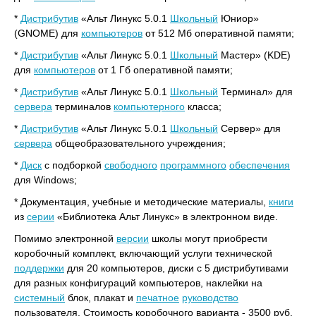
*
Дистрибутив
«Альт Линукс 5.0.1
Школьный
Юниор»
(GNOME) для
компьютеров
от 512 Мб оперативной памяти;
*
Дистрибутив
«Альт Линукс 5.0.1
Школьный
Мастер» (KDE)
для
компьютеров
от 1 Гб оперативной памяти;
*
Дистрибутив
«Альт Линукс 5.0.1
Школьный
Терминал» для
сервера
терминалов
компьютерного
класса;
*
Дистрибутив
«Альт Линукс 5.0.1
Школьный
Сервер» для
сервера
общеобразовательного учреждения;
*
Диск
с подборкой
свободного
программного
обеспечения
для Windows;
* Документация, учебные и методические материалы,
книги
из
серии
«Библиотека Альт Линукс» в электронном виде.
Помимо электронной
версии
школы могут приобрести
коробочный комплект, включающий услуги технической
поддержки
для 20 компьютеров, диски с 5 дистрибутивами
для разных конфигураций компьютеров, наклейки на
системный
блок, плакат и
печатное
руководство
пользователя. Стоимость коробочного варианта - 3500 руб.