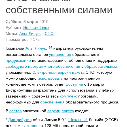
собственными силами
Суббота, 6 марта 2010 г.
Рубрика:
Новости Linux
Метки:
Альт Линукс
|
СПО
Просмотров: 4175
14
Компания
Альт Линукс
направила руководителям
региональных органов
управления
образованием
предложение
по использованию, обновлению и поддержке
свободного
программного
обеспечения
в
образовательных
учреждениях.
Электронная
версия
пакета
СПО, которую
можно свободно
использовать
на неограниченном
количестве компьютеров, будет
доступна
с 15 марта.
Дистрибутивы разработаны для использования в учебных
заведениях и содержат весь
комплекс
программ,
необходимых для
обеспечения
образовательного процесса.
В
состав
электронной
версии
пакета
входят:
*
Дистрибутив
«Альт Линукс 5.0.1
Школьный
Легкий» (XFCE)
для
компьютеров
от 128 Мб оперативной памяти;