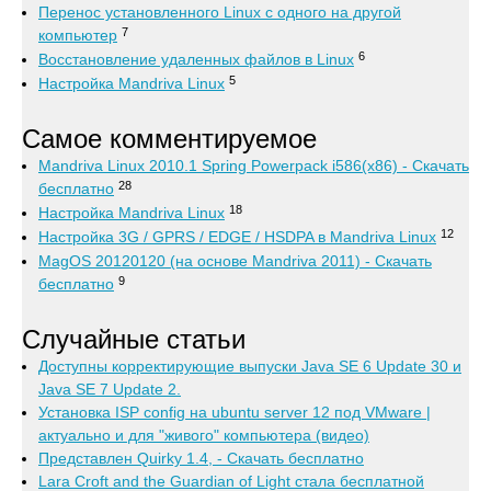
Перенос установленного Linux с одного на другой
7
компьютер
6
Восстановление удаленных файлов в Linux
5
Настройка Mandriva Linux
Самое комментируемое
Mandriva Linux 2010.1 Spring Powerpack i586(x86) - Скачать
28
бесплатно
18
Настройка Mandriva Linux
12
Настройка 3G / GPRS / EDGE / HSDPA в Mandriva Linux
MagOS 20120120 (на основе Mandriva 2011) - Скачать
9
бесплатно
Случайные статьи
Доступны корректирующие выпуски Java SE 6 Update 30 и
Java SE 7 Update 2.
Установка ISP config на ubuntu server 12 под VMware |
актуально и для "живого" компьютера (видео)
Представлен Quirky 1.4, - Скачать бесплатно
Lara Croft and the Guardian of Light стала бесплатной