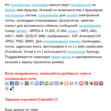
Из
стандартных
программ
присутствует
основанный
на
Webkit
web-браузер, близкий по возможностям к браузерам
настольных
систем,
приложения
для
чтения
электронной
почты, календарь-планировщик, калькулятор, заметки,
клиент для мгновенного обмена сообщений,
мультимедиа
плеер
(видео
- MPEG-4, H.263, H.264;
аудио
- MP3, AAC,
AAC+, AMR, QCELP, WAV; изображения - GIF, Animated GIF,
JPEG, PNG, BMP). Для
синхронизации
данных
(календарь,
почта, адресная книга, фотографии и т.п.) с web-сервисами
(Facebook, Gmail и т.п.) используется
технология
Synergy.
Поддерживается навигация
через
жесты
и одновременные
касания к экрану (мультитач режим).
Если понравилось, пожалуйста добавьте тему в
социальные сети:
Заранее огромное Спасибо !!!
Еще записи по теме