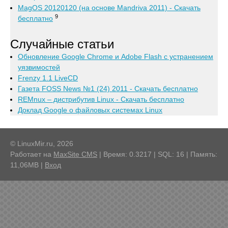
MagOS 20120120 (на основе Mandriva 2011) - Скачать
9
бесплатно
Случайные статьи
Обновление Google Chrome и Adobe Flash c устранением
уязвимостей
Frenzy 1.1 LiveCD
Газета FOSS News №1 (24) 2011 - Скачать бесплатно
REMnux – дистрибутив Linux - Скачать бесплатно
Доклад Google о файловых системах Linux
© LinuxMir.ru, 2026
Работает на
MaxSite CMS
| Время: 0.3217 | SQL: 16 | Память:
11,06MB
|
Вход