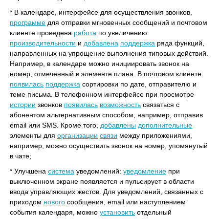
* В календаре, интерфейсе для осуществления звонков,
программе
для отправки мгновенных сообщений и почтовом
клиенте проведена
работа
по увеличению
производительности
и
добавлена
поддержка
ряда функций,
направленных на упрощение выполнения типовых действий.
Например, в календаре можно инициировать звонок на
номер, отмеченный в элементе плана. В почтовом клиенте
появилась
поддержка
сортировки по дате, отправителю и
теме письма. В телефонном интерфейсе при просмотре
истории
звонков
появилась
возможность
связаться с
абонентом альтернативным способом, например, отправив
email или SMS. Кроме того,
добавлены
дополнительные
элементы для
организации
связи
между приложениями,
например, можно осуществить звонок на номер, упомянутый
в чате;
* Улучшена
система
уведомлений:
уведомление
при
выключенном экране появляется и пульсирует в области
ввода управляющих жестов. Для уведомлений, связанных с
приходом
нового
сообщения, email или наступлением
события календаря, можно
установить
отдельный