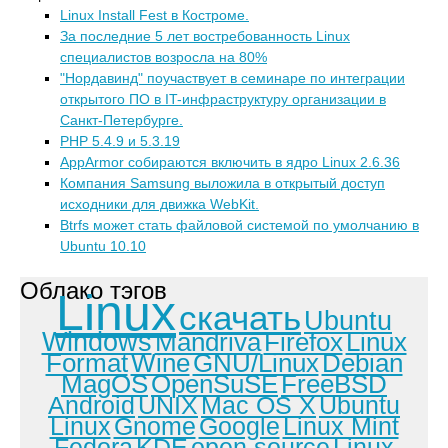
Linux Install Fest в Костроме.
За последние 5 лет востребованность Linux
специалистов возросла на 80%
"Нордавинд" поучаствует в семинаре по интеграции
открытого ПО в IT-инфраструктуру организации в
Санкт-Петербурге.
PHP 5.4.9 и 5.3.19
AppArmor собираются включить в ядро Linux 2.6.36
Компания Samsung выложила в открытый доступ
исходники для движка WebKit.
Btrfs может стать файловой системой по умолчанию в
Ubuntu 10.10
Облако тэгов
Linux
скачать
Ubuntu
Windows
Mandriva
Firefox
Linux
Format
Wine
GNU/Linux
Debian
MagOS
OpenSuSE
FreeBSD
Android
UNIX
Mac OS X
Ubuntu
Linux
Gnome
Google
Linux Mint
Fedora
KDE
open source
Linux