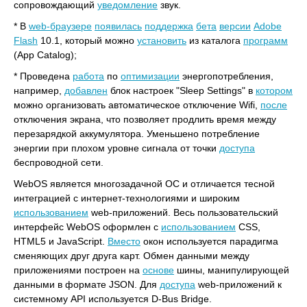
сопровождающий
уведомление
звук.
* В
web-браузере
появилась
поддержка
бета
версии
Adobe
Flash
10.1, который можно
установить
из каталога
программ
(App Catalog);
* Проведена
работа
по
оптимизации
энергопотребления,
например,
добавлен
блок настроек "Sleep Settings" в
котором
можно организовать автоматическое отключение Wifi,
после
отключения экрана, что позволяет продлить время между
перезарядкой аккумулятора. Уменьшено потребление
энергии при плохом уровне сигнала от точки
доступа
беспроводной сети.
WebOS является многозадачной ОС и отличается тесной
интеграцией с интернет-технологиями и широким
использованием
web-приложений. Весь пользовательский
интерфейс WebOS оформлен с
использованием
CSS,
HTML5 и JavaScript.
Вместо
окон используется парадигма
сменяющих друг друга карт. Обмен данными между
приложениями построен на
основе
шины, манипулирующей
данными в формате JSON. Для
доступа
web-приложений к
системному API используется D-Bus Bridge.