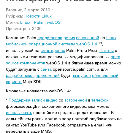
Вторник, 2 марта 2010 г.
Рубрика:
Новости Linux
Метки:
Linux
|
Palm
|
webOS
Просмотров: 3430
Компания Palm
представила
релиз
основанной
на
Linux
13
мобильной
операционной
системы
webOS 1.4
,
используемой на
смартфонах
Palm Pre и Pixie.
Пакеты
с
исходными текстами различных модифицированных
open
source
компонентов
webOS 1.4 в ближайшее время можно
будет загрузить с
сайта
opensource.palm.com, а для
разработчиков
приложений
будет
выпущен
обновленный
вариант
Mojo SDK.
Ключевые новшества webOS 1.4:
*
Поддержка
записи
видео
со
встроенной
в
телефон
фотокамеры. Для сохраненного видеоролика можно
использовать
простейшие средства редактирования. В
дальнейшем ролик можно в пару нажатий опубликовать на
сайтах YouTube или Facebook, отправить на email или
переслать в виде MMS;