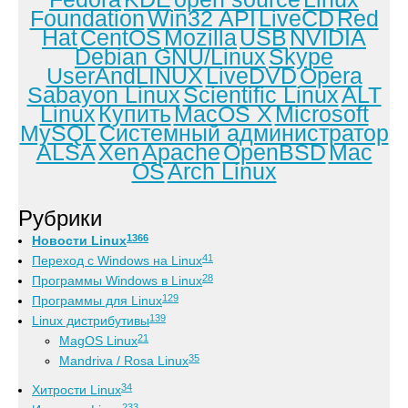
Foundation
Win32 API
LiveCD
Red
Hat
CentOS
Mozilla
USB
NVIDIA
Debian GNU/Linux
Skype
UserAndLINUX
LiveDVD
Opera
Sabayon Linux
Scientific Linux
ALT
Linux
Купить
MacOS X
Microsoft
MySQL
Системный администратор
ALSA
Xen
Apache
OpenBSD
Mac
OS
Arch Linux
Рубрики
1366
Новости Linux
41
Переход с Windows на Linux
28
Программы Windows в Linux
129
Программы для Linux
139
Linux дистрибутивы
21
MagOS Linux
35
Mandriva / Rosa Linux
34
Хитрости Linux
233