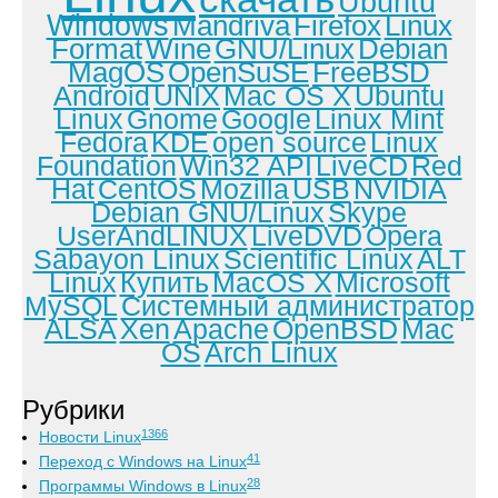
Ubuntu
Windows
Mandriva
Firefox
Linux
Format
Wine
GNU/Linux
Debian
MagOS
OpenSuSE
FreeBSD
Android
UNIX
Mac OS X
Ubuntu
Linux
Gnome
Google
Linux Mint
Fedora
KDE
open source
Linux
Foundation
Win32 API
LiveCD
Red
Hat
CentOS
Mozilla
USB
NVIDIA
Debian GNU/Linux
Skype
UserAndLINUX
LiveDVD
Opera
Sabayon Linux
Scientific Linux
ALT
Linux
Купить
MacOS X
Microsoft
MySQL
Системный администратор
ALSA
Xen
Apache
OpenBSD
Mac
OS
Arch Linux
Рубрики
1366
Новости Linux
41
Переход с Windows на Linux
28
Программы Windows в Linux