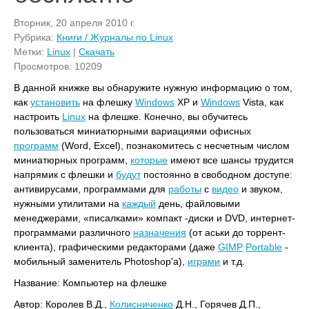
Вторник, 20 апреля 2010 г.
Рубрика:
Книги / Журналы по Linux
Метки:
Linux
|
Скачать
Просмотров: 10209
В данной книжке вы обнаружите нужную информацию о том,
как
установить
на флешку
Windows
ХР и
Windows
Vista, как
настроить
Linux
на флешке. Конечно, вы обучитесь
пользоваться миниатюрными вариациями офисных
программ
(Word, Excel), познакомитесь с несчетным числом
миниатюрных программ,
которые
имеют все шансы трудится
напрямик с флешки и
будут
постоянно в свободном доступе:
антивирусами, программами для
работы
с
видео
и звуком,
нужными утилитами на
каждый
день, файловыми
менеджерами, «писалками» компакт -диски и DVD, интернет-
программами различного
назначения
(от аськи до торрент-
клиента), графическими редакторами (даже
GIMP
Portable
-
мобильный заменитель Photoshop'a),
играми
и т.д.
Название: Компьютер на флешке
Автор: Королев В.Д.,
Колисниченко
Д.Н., Горячев Д.П.,