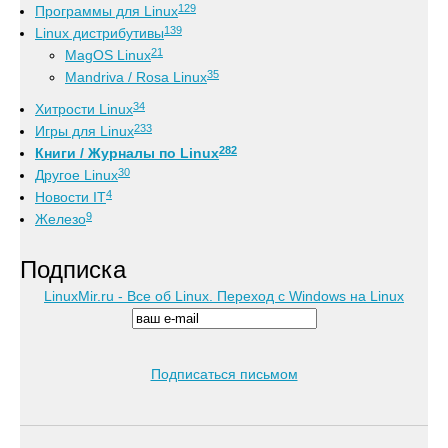
129
Программы для Linux
139
Linux дистрибутивы
21
MagOS Linux
35
Mandriva / Rosa Linux
34
Хитрости Linux
233
Игры для Linux
282
Книги / Журналы по Linux
30
Другое Linux
4
Новости IT
9
Железо
Подписка
LinuxMir.ru - Все об Linux. Переход с Windows на Linux
Подписаться письмом