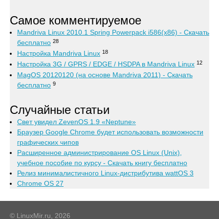
Самое комментируемое
Mandriva Linux 2010.1 Spring Powerpack i586(x86) - Скачать
28
бесплатно
18
Настройка Mandriva Linux
12
Настройка 3G / GPRS / EDGE / HSDPA в Mandriva Linux
MagOS 20120120 (на основе Mandriva 2011) - Скачать
9
бесплатно
Случайные статьи
Свет увидел ZevenOS 1.9 «Neptune»
Браузер Google Chrome будет использовать возможности
графических чипов
Расширенное администрирование OS Linux (Unix),
учебное пособие по курсу - Скачать книгу бесплатно
Релиз минималистичного Linux-дистрибутива wattOS 3
Chrome OS 27
© LinuxMir.ru, 2026