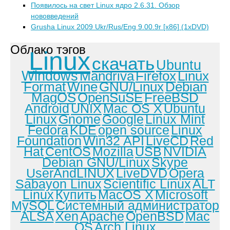
Появилось на свет Linux ядро 2.6.31. Обзор
нововведений
Grusha Linux 2009 Ukr/Rus/Eng 9.00.9r [x86] (1xDVD)
Облако тэгов
Linux
скачать
Ubuntu
Windows
Mandriva
Firefox
Linux
Format
Wine
GNU/Linux
Debian
MagOS
OpenSuSE
FreeBSD
Android
UNIX
Mac OS X
Ubuntu
Linux
Gnome
Google
Linux Mint
Fedora
KDE
open source
Linux
Foundation
Win32 API
LiveCD
Red
Hat
CentOS
Mozilla
USB
NVIDIA
Debian GNU/Linux
Skype
UserAndLINUX
LiveDVD
Opera
Sabayon Linux
Scientific Linux
ALT
Linux
Купить
MacOS X
Microsoft
MySQL
Системный администратор
ALSA
Xen
Apache
OpenBSD
Mac
OS
Arch Linux