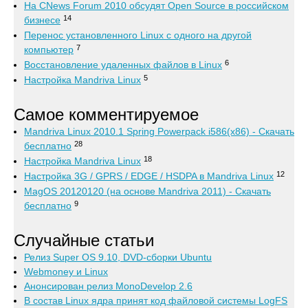
На CNews Forum 2010 обсудят Open Source в российском
14
бизнесе
Перенос установленного Linux с одного на другой
7
компьютер
6
Восстановление удаленных файлов в Linux
5
Настройка Mandriva Linux
Самое комментируемое
Mandriva Linux 2010.1 Spring Powerpack i586(x86) - Скачать
28
бесплатно
18
Настройка Mandriva Linux
12
Настройка 3G / GPRS / EDGE / HSDPA в Mandriva Linux
MagOS 20120120 (на основе Mandriva 2011) - Скачать
9
бесплатно
Случайные статьи
Релиз Super OS 9.10, DVD-сборки Ubuntu
Webmoney и Linux
Анонсирован релиз MonoDevelop 2.6
В состав Linux ядра принят код файловой системы LogFS