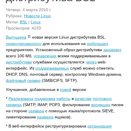
Четверг, 4 марта 2010 г.
Рубрика:
Новости Linux
Метки:
BSL
|
Linux
Просмотров: 4233
11
Выпущена
новая версия Linux дистрибутива BSL,
ориентированного
для использования на
небольших
предприятиях. Установочный образ дистрибутива
занимает
всего 100 Мб,
управления
всеми поддерживаемыми в
дистрибутиве
службами осуществляется
через
web-
интерфейс. Из
поддерживаемых
служб можно отметить:
DHCP, DNS, почтовый сервер, контроллер Windows-домена,
файловый
сервер
(SMB/CIFS, SFTP).
Улучшения, добавленные в
новой
версии:
*
Реализована
поддержка
работы
в
качестве
почтового
сервера
(SMTP, IMAP, POP3, фильтрование
входящих
писем
на стороне
сервера
с помощью языка/протокола SIEVE,
лимитирование
размера
ящиков);
* В веб-интерфейсе реструктуризирована
организация