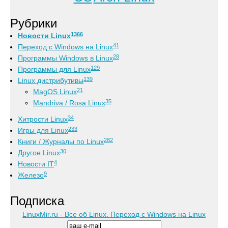
Рубрики
1366
Новости Linux
41
Переход с Windows на Linux
28
Программы Windows в Linux
129
Программы для Linux
139
Linux дистрибутивы
21
MagOS Linux
35
Mandriva / Rosa Linux
34
Хитрости Linux
233
Игры для Linux
282
Книги / Журналы по Linux
30
Другое Linux
4
Новости IT
9
Железо
Подписка
LinuxMir.ru - Все об Linux. Переход с Windows на Linux