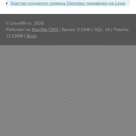
Кластер погодного сервиса Gismeteo переведен на Linux
© LinuxMir.ru, 2026
Работает на
MaxSite CMS
| Время: 0.2446 | SQL: 16 | Память:
11,02MB
|
Вход