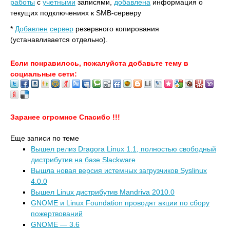
работы
с
учетными
записями,
добавлена
информация о
текущих подключениях к SMB-серверу
*
Добавлен
сервер
резервного копирования
(устанавливается отдельно).
Если понравилось, пожалуйста добавьте тему в
социальные сети:
Заранее огромное Спасибо !!!
Еще записи по теме
Вышел релиз Dragora Linux 1.1, полностью свободный
дистрибутив на базе Slackware
Вышла новая версия истемных загрузчиков Syslinux
4.0.0
Вышел Linux дистрибутив Mandriva 2010.0
GNOME и Linux Foundation проводят акции по сбору
пожертвований
GNOME — 3.6