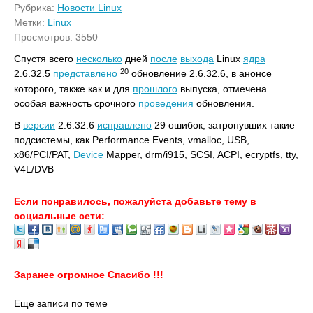
Рубрика:
Новости Linux
Метки:
Linux
Просмотров: 3550
Спустя всего
несколько
дней
после
выхода
Linux
ядра
20
2.6.32.5
представлено
обновление 2.6.32.6, в анонсе
которого, также как и для
прошлого
выпуска, отмечена
особая важность срочного
проведения
обновления.
В
версии
2.6.32.6
исправлено
29 ошибок, затронувших такие
подсистемы, как Performance Events, vmalloc, USB,
x86/PCI/PAT,
Device
Mapper, drm/i915, SCSI, ACPI, ecryptfs, tty,
V4L/DVB
Если понравилось, пожалуйста добавьте тему в
социальные сети:
Заранее огромное Спасибо !!!
Еще записи по теме