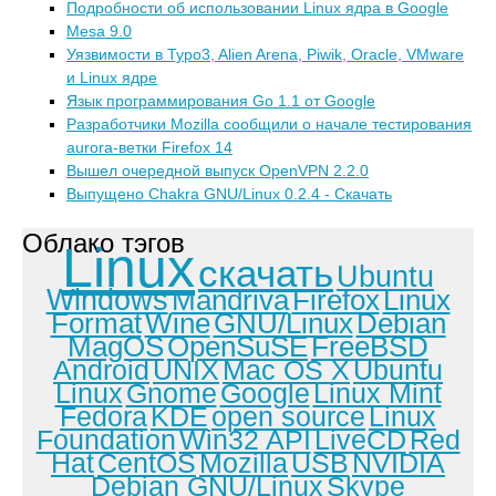
Подробности об использовании Linux ядра в Google
Mesa 9.0
Уязвимости в Typo3, Alien Arena, Piwik, Oracle, VMware
и Linux ядре
Язык программирования Go 1.1 от Google
Разработчики Mozilla сообщили о начале тестирования
aurora-ветки Firefox 14
Вышел очередной выпуск OpenVPN 2.2.0
Выпущено Chakra GNU/Linux 0.2.4 - Скачать
Облако тэгов
Linux
скачать
Ubuntu
Windows
Mandriva
Firefox
Linux
Format
Wine
GNU/Linux
Debian
MagOS
OpenSuSE
FreeBSD
Android
UNIX
Mac OS X
Ubuntu
Linux
Gnome
Google
Linux Mint
Fedora
KDE
open source
Linux
Foundation
Win32 API
LiveCD
Red
Hat
CentOS
Mozilla
USB
NVIDIA
Debian GNU/Linux
Skype