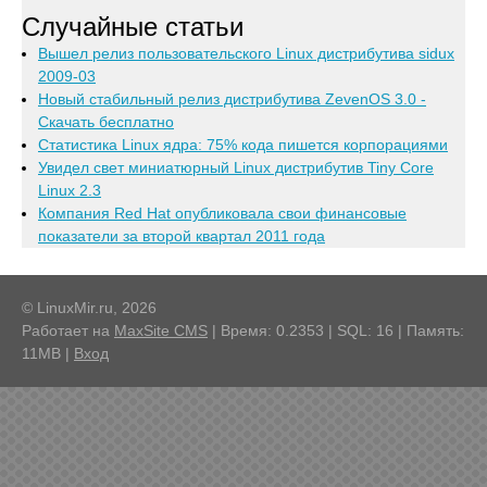
Случайные статьи
Вышел релиз пользовательского Linux дистрибутива sidux
2009-03
Новый стабильный релиз дистрибутива ZevenOS 3.0 -
Скачать бесплатно
Статистика Linux ядра: 75% кода пишется корпорациями
Увидел свет миниатюрный Linux дистрибутив Tiny Core
Linux 2.3
Компания Red Hat опубликовала свои финансовые
показатели за второй квартал 2011 года
© LinuxMir.ru, 2026
Работает на
MaxSite CMS
| Время: 0.2353 | SQL: 16 | Память:
11MB
|
Вход