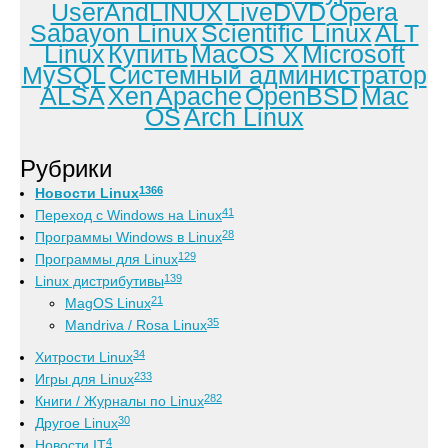
UserAndLINUX
LiveDVD
Opera
Sabayon Linux
Scientific Linux
ALT
Linux
Купить
MacOS X
Microsoft
MySQL
Системный администратор
ALSA
Xen
Apache
OpenBSD
Mac
OS
Arch Linux
Рубрики
1366
Новости Linux
41
Переход с Windows на Linux
28
Программы Windows в Linux
129
Программы для Linux
139
Linux дистрибутивы
21
MagOS Linux
35
Mandriva / Rosa Linux
34
Хитрости Linux
233
Игры для Linux
282
Книги / Журналы по Linux
30
Другое Linux
4
Новости IT