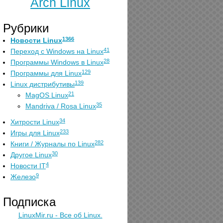
Arch Linux
Рубрики
1366
Новости Linux
41
Переход с Windows на Linux
28
Программы Windows в Linux
129
Программы для Linux
139
Linux дистрибутивы
21
MagOS Linux
35
Mandriva / Rosa Linux
34
Хитрости Linux
233
Игры для Linux
282
Книги / Журналы по Linux
30
Другое Linux
4
Новости IT
9
Железо
Подписка
LinuxMir.ru - Все об Linux.