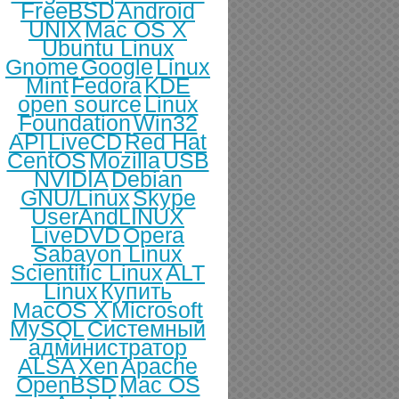
FreeBSD
Android
UNIX
Mac OS X
Ubuntu Linux
Gnome
Google
Linux
Mint
Fedora
KDE
open source
Linux
Foundation
Win32
API
LiveCD
Red Hat
CentOS
Mozilla
USB
NVIDIA
Debian
GNU/Linux
Skype
UserAndLINUX
LiveDVD
Opera
Sabayon Linux
Scientific Linux
ALT
Linux
Купить
MacOS X
Microsoft
MySQL
Системный
администратор
ALSA
Xen
Apache
OpenBSD
Mac OS