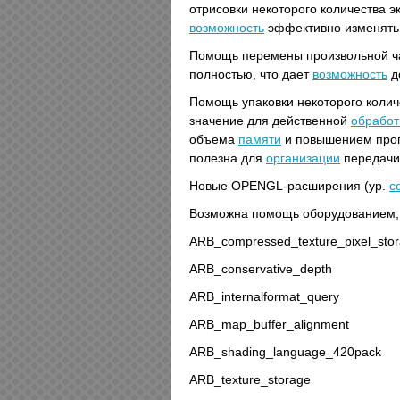
отрисовки некоторого количества 
возможность
эффективно изменят
Помощь перемены произвольной ча
полностью, что дает
возможность
д
Помощь упаковки некоторого колич
значение для действенной
обработ
объема
памяти
и повышением пропу
полезна для
организации
передач
Новые OPENGL-расширения (ур.
с
Возможна помощь оборудованием,
ARB_compressed_texture_pixel_sto
ARB_conservative_depth
ARB_internalformat_query
ARB_map_buffer_alignment
ARB_shading_language_420pack
ARB_texture_storage