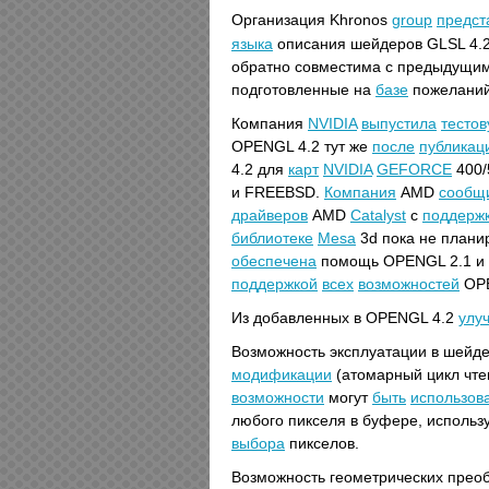
Организация Khronos
group
предст
языка
описания шейдеров GLSL 4.2
обратно совместима с предыдущи
подготовленные на
базе
пожеланий
Компания
NVIDIA
выпустила
тесто
OPENGL 4.2 тут же
после
публикац
4.2 для
карт
NVIDIA
GEFORCE
400/
и FREEBSD.
Компания
AMD
сообщ
драйверов
AMD
Catalyst
с
поддерж
библиотеке
Mesa
3d пока не плани
обеспечена
помощь OPENGL 2.1 и о
поддержкой
всех
возможностей
OPE
Из добавленных в OPENGL 4.2
улу
Возможность эксплуатации в шейд
модификации
(атомарный цикл чте
возможности
могут
быть
использов
любого пикселя в буфере, использ
выбора
пикселов.
Возможность геометрических прео