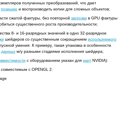
экземпляров полученных преобразований, что дает
ь
позицию
и воспроизводить копии для сложных объектов;
сти сжатой фактуры, без повторной
загрузки
в GPU фактуры
обиться существенного роста производительности;
ества 8- и 16-разрядных значений в одно 32-разрядное
ки
шейдеров cо существенным сокращением
используемого
скной умения. К примеру, такая упаковка в особенности
и
данных
м/у разными стадиями исполнения шейдера;
овместимости
с оборудованием указан для
карт
NVIDIA):
 совместимым с OPENGL 2:
rage