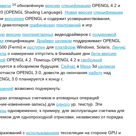
14
авила
обновлённую
версию
спецификации
OPENGL 4.2 и
0 (OPENGL Shading Language).
Новая
версия
спецификации
ми
версиями
OPENGL и содержит усовершенствования,
 девелоперов
графических
приложений
и игр.
вую
версию
проприетарных
видеодрайверов с
поддержкой
ии
спецификации.
Драйвер
целиком
поддерживает OPENGL
500 (Fermi) и
доступен
для
платформ
Windows, Solaris,
Линукс
ила
о намерении отпустить в ближайшие дни
бета-версию
кой
OPENGL 4.2. Помощь OPENGL 4.2 в
свободной
руется в обозримом будущем.
Сейчас
в
Mesa
3d
целиком
тчасти OPENGL 3.0, довести до окончания
работу
над
NGL 3.0 планируется к концу г..
чшений
возможно подчеркнуть:
ерах атомарных счетчиков и атомарных операций
ние-изменение-запись) для
одного
ур. текстур. Эти
аны
одновременно, к примеру, для эксплуатации счетчика для
уемом для однопроходной отрисовки, независимо от порядка
бразований с
использованием
тесселяции на стороне GPU и