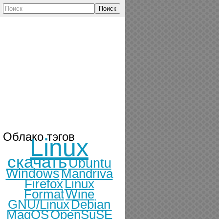
Поиск
Облако тэгов
Linux
скачать
Ubuntu
Windows
Mandriva
Firefox
Linux
Format
Wine
GNU/Linux
Debian
MagOS
OpenSuSE