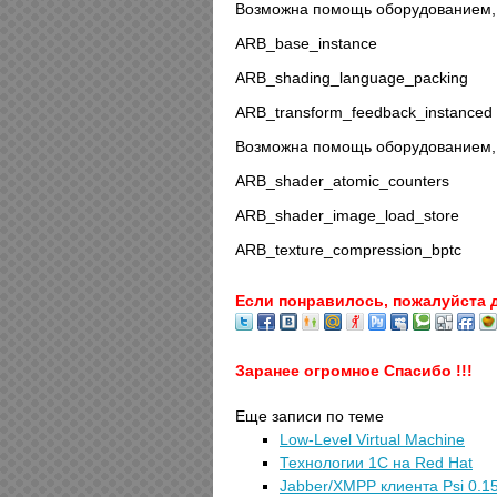
Возможна помощь оборудованием,
ARB_base_instance
ARB_shading_language_packing
ARB_transform_feedback_instanced
Возможна помощь оборудованием,
ARB_shader_atomic_counters
ARB_shader_image_load_store
ARB_texture_compression_bptc
Если понравилось, пожалуйста 
Заранее огромное Спасибо !!!
Еще записи по теме
Low-Level Virtual Machine
Технологии 1С на Red Hat
Jabber/XMPP клиента Psi 0.1