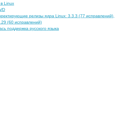
в Linux
DVD
ектирующие релизы ядра Linux: 3.3.3 (77 исправлений),
0.29 (60 исправлений)
лась поддержка русского языка