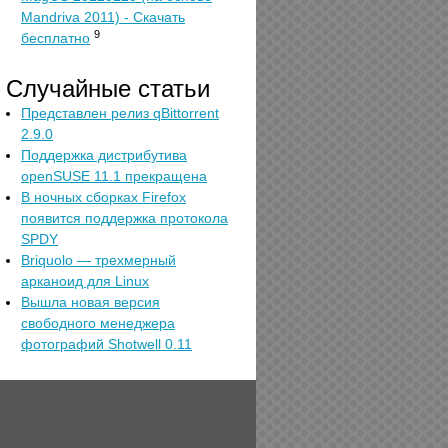
Mandriva 2011) - Скачать
9
бесплатно
Случайные статьи
Представлен релиз qBittorrent
2.9.0
Поддержка дистрибутива
openSUSE 11.1 прекращена
В ночных сборках Firefox
появится поддержка протокола
SPDY
Briquolo — трехмерный
арканоид для Linux
Вышла новая версия
свободного менеджера
фотографий Shotwell 0.11