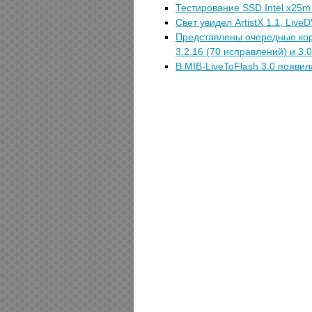
Тестирование SSD Intel x25m 
Свет увидел ArtistX 1.1, Live
Представлены очередные корр
3.2.16 (70 исправлений) и 3.
В MIB-LiveToFlash 3.0 появи