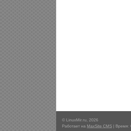
© LinuxMir.ru, 2026
Работает на
MaxSite CMS
| Время: 