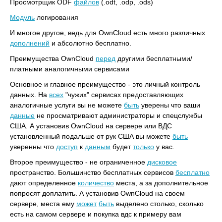
Просмотрщик ODF
файлов
(.odt, .odp, .ods)
Модуль
логирования
И многое другое, ведь для OwnCloud есть много различных
дополнений
и абсолютно бесплатно.
Преимущества OwnCloud
перед
другими бесплатными/
платными аналогичными сервисами
Основное и главное преимущество - это личный контроль
данных. На
всех
"чужих" сервисах предоставляющих
аналогичные услуги вы не можете
быть
уверены что ваши
данные
не просматривают администраторы и спецслужбы
США. А установив OwnCloud на сервере или ВДС
установленный подальше от рук США вы можете
быть
уверенны что
доступ
к
данным
будет
только
у вас.
Второе преимущество - не ограниченное
дисковое
пространство. Большинство бесплатных сервисов
бесплатно
дают определенное
количество
места, а за дополнительное
попросят доплатить. А установив OwnCloud на своем
сервере, места ему
может
быть
выделено столько, сколько
есть на самом сервере и покупка вдс к примеру вам