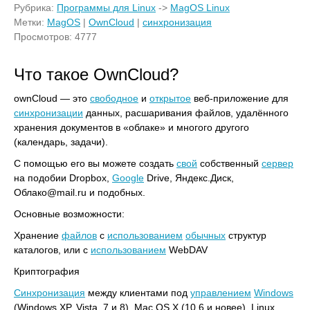
Рубрика:
Программы для Linux
->
MagOS Linux
Метки:
MagOS
|
OwnCloud
|
синхронизация
Просмотров: 4777
Что такое OwnCloud?
ownCloud — это
свободное
и
открытое
веб-приложение для
синхронизации
данных, расшаривания файлов, удалённого
хранения документов в «облаке» и многого другого
(календарь, задачи).
С помощью его вы можете создать
свой
собственный
сервер
на подобии Dropbox,
Google
Drive, Яндекс.Диск,
Облако@mail.ru и подобных.
Основные возможности:
Хранение
файлов
с
использованием
обычных
структур
каталогов, или с
использованием
WebDAV
Криптография
Синхронизация
между клиентами под
управлением
Windows
(Windows XP, Vista, 7 и 8), Mac OS X (10.6 и новее), Linux,