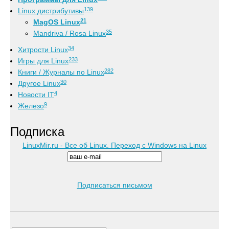
139
Linux дистрибутивы
21
MagOS Linux
35
Mandriva / Rosa Linux
34
Хитрости Linux
233
Игры для Linux
282
Книги / Журналы по Linux
30
Другое Linux
4
Новости IT
9
Железо
Подписка
LinuxMir.ru - Все об Linux. Переход с Windows на Linux
Подписаться письмом