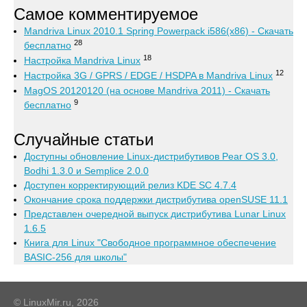
Самое комментируемое
Mandriva Linux 2010.1 Spring Powerpack i586(x86) - Скачать
28
бесплатно
18
Настройка Mandriva Linux
12
Настройка 3G / GPRS / EDGE / HSDPA в Mandriva Linux
MagOS 20120120 (на основе Mandriva 2011) - Скачать
9
бесплатно
Случайные статьи
Доступны обновление Linux-дистрибутивов Pear OS 3.0,
Bodhi 1.3.0 и Semplice 2.0.0
Доступен корректирующий релиз KDE SC 4.7.4
Окончание срока поддержки дистрибутива openSUSE 11.1
Представлен очередной выпуск дистрибутива Lunar Linux
1.6.5
Книга для Linux "Свободное программное обеспечение
BASIC-256 для школы"
© LinuxMir.ru, 2026