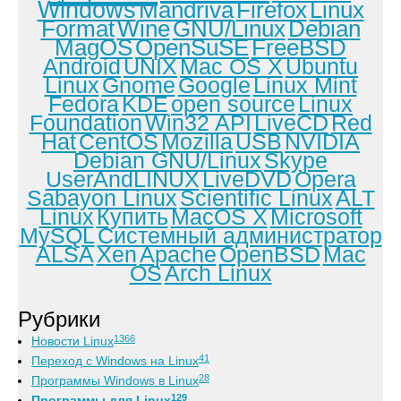
Windows
Mandriva
Firefox
Linux
Format
Wine
GNU/Linux
Debian
MagOS
OpenSuSE
FreeBSD
Android
UNIX
Mac OS X
Ubuntu
Linux
Gnome
Google
Linux Mint
Fedora
KDE
open source
Linux
Foundation
Win32 API
LiveCD
Red
Hat
CentOS
Mozilla
USB
NVIDIA
Debian GNU/Linux
Skype
UserAndLINUX
LiveDVD
Opera
Sabayon Linux
Scientific Linux
ALT
Linux
Купить
MacOS X
Microsoft
MySQL
Системный администратор
ALSA
Xen
Apache
OpenBSD
Mac
OS
Arch Linux
Рубрики
1366
Новости Linux
41
Переход с Windows на Linux
28
Программы Windows в Linux
129
Программы для Linux