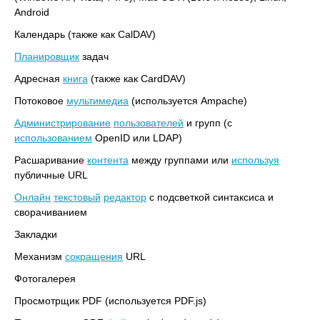
Android
Календарь (также как CalDAV)
Планировщик
задач
Адресная
книга
(также как CardDAV)
Потоковое
мультимедиа
(используется Ampache)
Администрирование
пользователей
и групп (с
использованием
OpenID или LDAP)
Расшаривание
контента
между группами или
используя
публичные URL
Онлайн
текстовый
редактор
с подсветкой синтаксиса и
сворачиванием
Закладки
Механизм
сокращения
URL
Фотогалерея
Просмотрщик PDF (используется PDF.js)