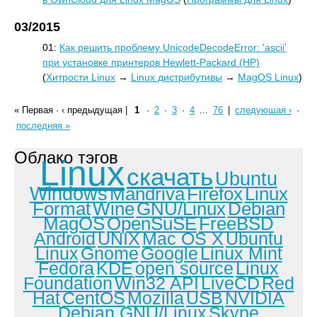
03/2015
01:
Как решить проблему UnicodeDecodeError: 'ascii'
при установке принтеров Hewlett-Packard (HP)
(
Хитрости Linux
→
Linux дистрибутивы
→
MagOS Linux
)
« Первая
·
‹ предыдущая
|
1
·
2
·
3
·
4
...
76
|
следующая ›
·
последняя »
Облако тэгов
Linux
скачать
Ubuntu
Windows
Mandriva
Firefox
Linux
Format
Wine
GNU/Linux
Debian
MagOS
OpenSuSE
FreeBSD
Android
UNIX
Mac OS X
Ubuntu
Linux
Gnome
Google
Linux Mint
Fedora
KDE
open source
Linux
Foundation
Win32 API
LiveCD
Red
Hat
CentOS
Mozilla
USB
NVIDIA
Debian GNU/Linux
Skype