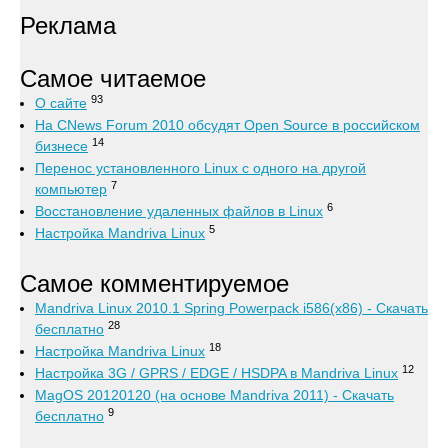
Реклама
Самое читаемое
93
О сайте
На CNews Forum 2010 обсудят Open Source в российском
14
бизнесе
Перенос установленного Linux с одного на другой
7
компьютер
6
Восстановление удаленных файлов в Linux
5
Настройка Mandriva Linux
Самое комментируемое
Mandriva Linux 2010.1 Spring Powerpack i586(x86) - Скачать
28
бесплатно
18
Настройка Mandriva Linux
12
Настройка 3G / GPRS / EDGE / HSDPA в Mandriva Linux
MagOS 20120120 (на основе Mandriva 2011) - Скачать
9
бесплатно