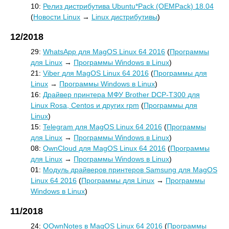
10:
Релиз дистрибутива Ubuntu*Pack (OEMPack) 18.04
(
Новости Linux
→
Linux дистрибутивы
)
12/2018
29:
WhatsApp для MagOS Linux 64 2016
(
Программы
для Linux
→
Программы Windows в Linux
)
21:
Viber для MagOS Linux 64 2016
(
Программы для
Linux
→
Программы Windows в Linux
)
16:
Драйвер принтера МФУ Brother DCP-T300 для
Linux Rosa, Centos и других rpm
(
Программы для
Linux
)
15:
Telegram для MagOS Linux 64 2016
(
Программы
для Linux
→
Программы Windows в Linux
)
08:
OwnCloud для MagOS Linux 64 2016
(
Программы
для Linux
→
Программы Windows в Linux
)
01:
Модуль драйверов принтеров Samsung для MagOS
Linux 64 2016
(
Программы для Linux
→
Программы
Windows в Linux
)
11/2018
24:
QOwnNotes в MagOS Linux 64 2016
(
Программы