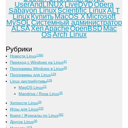
UserAndLINUX
LiveDVD
Opera
Sabayon Linux
Scientific Linux
ALT
Linux
Купить
MacOS X
Microsoft
MySQL
Системный администратор
ALSA
Xen
Apache
OpenBSD
Mac
OS
Arch Linux
Рубрики
1366
Новости Linux
41
Переход с Windows на Linux
28
Программы Windows в Linux
129
Программы для Linux
139
Linux дистрибутивы
21
MagOS Linux
35
Mandriva / Rosa Linux
34
Хитрости Linux
233
Игры для Linux
282
Книги / Журналы по Linux
30
Другое Linux
4