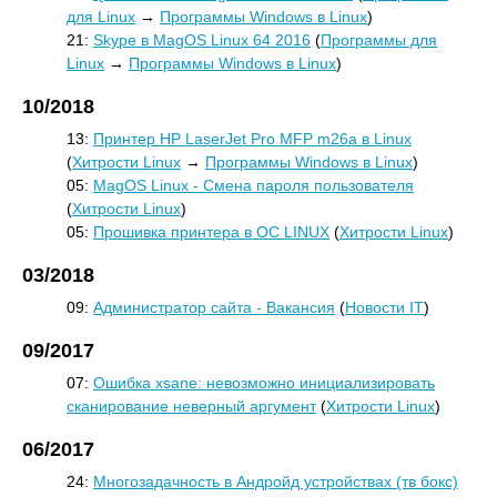
для Linux
→
Программы Windows в Linux
)
21:
Skype в MagOS Linux 64 2016
(
Программы для
Linux
→
Программы Windows в Linux
)
10/2018
13:
Принтер HP LaserJet Pro MFP m26a в Linux
(
Хитрости Linux
→
Программы Windows в Linux
)
05:
MagOS Linux - Смена пароля пользователя
(
Хитрости Linux
)
05:
Прошивка принтера в ОС LINUX
(
Хитрости Linux
)
03/2018
09:
Администратор сайта - Вакансия
(
Новости IT
)
09/2017
07:
Ошибка xsane: невозможно инициализировать
сканирование неверный аргумент
(
Хитрости Linux
)
06/2017
24:
Многозадачность в Андройд устройствах (тв бокс)