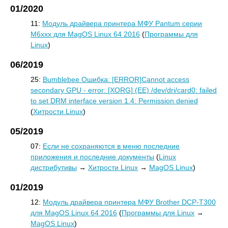
01/2020
11:
Модуль драйвера принтера МФУ Pantum серии
M6xxx для MagOS Linux 64 2016
(
Программы для
Linux
)
06/2019
25:
Bumblebee Ошибка: [ERROR]Cannot access
secondary GPU - error: [XORG] (EE) /dev/dri/card0: failed
to set DRM interface version 1.4: Permission denied
(
Хитрости Linux
)
05/2019
07:
Если не сохраняются в меню последние
приложения и последние документы
(
Linux
дистрибутивы
→
Хитрости Linux
→
MagOS Linux
)
01/2019
12:
Модуль драйвера принтера МФУ Brother DCP-T300
для MagOS Linux 64 2016
(
Программы для Linux
→
MagOS Linux
)