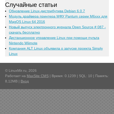
Случайные статьи
Обновление Linux-дистрибутива Debian 6.0.7
Модуль драйвера принтера МФУ Pantum серии M6xxx для
MagOS Linux 64 2016
Новый выпуск электронного журнала Open Source # 087 -
скачать бесплатно
Дистанционное управление Linux при помощи пульта
Nintendo Wiimote
Компания ALT Linux объявила о запуске проекта Simply
Linux
© LinuxMir.ru, 2026
Работает на
MaxSite CMS
| Время: 0.1239 | SQL: 10 | Память:
8,12MB
|
Вход