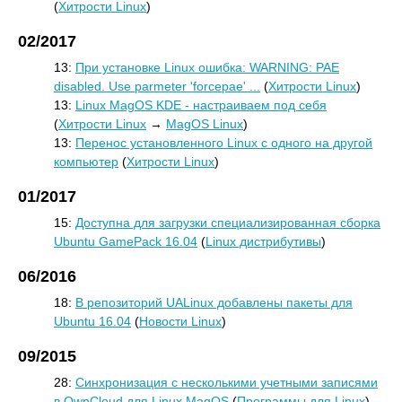
(
Хитрости Linux
)
02/2017
13:
При установке Linux ошибка: WARNING: PAE
disabled. Use parmeter 'forcepae' ...
(
Хитрости Linux
)
13:
Linux MagOS KDE - настраиваем под себя
(
Хитрости Linux
→
MagOS Linux
)
13:
Перенос установленного Linux с одного на другой
компьютер
(
Хитрости Linux
)
01/2017
15:
Доступна для загрузки специализированная сборка
Ubuntu GamePack 16.04
(
Linux дистрибутивы
)
06/2016
18:
В репозиторий UALinux добавлены пакеты для
Ubuntu 16.04
(
Новости Linux
)
09/2015
28:
Синхронизация с несколькими учетными записями
в OwnCloud для Linux MagOS
(
Программы для Linux
)