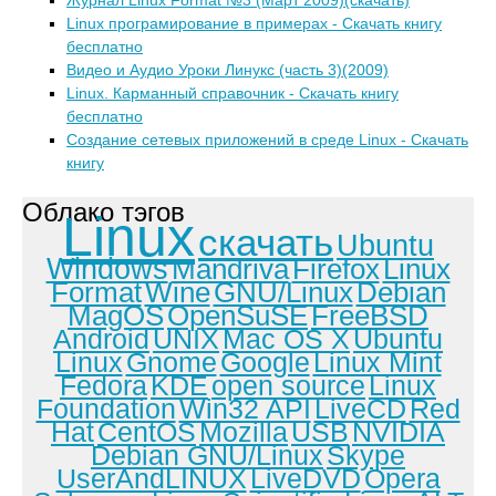
Журнал Linux Format №3 (Март 2009)(скачать)
Linux програмирование в примерах - Скачать книгу
бесплатно
Видео и Аудио Уроки Линукс (часть 3)(2009)
Linux. Карманный справочник - Скачать книгу
бесплатно
Создание сетевых приложений в среде Linux - Скачать
книгу
Облако тэгов
Linux
скачать
Ubuntu
Windows
Mandriva
Firefox
Linux
Format
Wine
GNU/Linux
Debian
MagOS
OpenSuSE
FreeBSD
Android
UNIX
Mac OS X
Ubuntu
Linux
Gnome
Google
Linux Mint
Fedora
KDE
open source
Linux
Foundation
Win32 API
LiveCD
Red
Hat
CentOS
Mozilla
USB
NVIDIA
Debian GNU/Linux
Skype
UserAndLINUX
LiveDVD
Opera