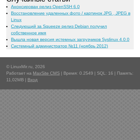
Анонсирован релиз OpenSSH 6.0
Восстановление удаленных фото / картинок JPG , JPEG в
Linux
Следующий за Squeeze релиз Debian получил
собственное имя
Вышла новая версия истемных загрузчиков Syslinux 4.0.0
Системный администратор №11 (ноябрь 2012)
© LinuxMir.ru, 2026
Работает на
MaxSite CMS
| Время: 0.2549 | SQL: 16 | Память:
11,02MB
|
Вход