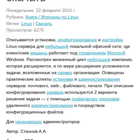
Понедельник, 22 февраля 2010 г.
Рубрика:
Книги / Журналы по Linux
Метки:
Linux
|
Скачать
Просмотров: 6270
Описывается установка,
конфигурирование
и
настройка
Linux-сервера для
небольшой
локальной офисной сети, где
клиентские
машины
работают под
управлением
Microsoft
Windows. Рассмотрен жизненный цикл
небольшой
компании,
которая расширяется, и по мере расширения усложняются
задачи, возложенные на
сервер
организации. Освещены
практические аспекты
установки
и
администрирования
серверов: почтового, web-, файлового, печати. При описании
конфигурирования
сервера
используются 2 варианта
решения задачи — с помощью
графических
программ
удаленного
администрирования
и посредством
конфигурационных файлов.
Для
начинающих
администраторов.
Автор: Стахнов А.А.