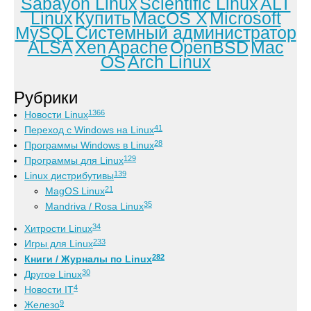
Sabayon Linux
Scientific Linux
ALT
Linux
Купить
MacOS X
Microsoft
MySQL
Системный администратор
ALSA
Xen
Apache
OpenBSD
Mac
OS
Arch Linux
Рубрики
1366
Новости Linux
41
Переход с Windows на Linux
28
Программы Windows в Linux
129
Программы для Linux
139
Linux дистрибутивы
21
MagOS Linux
35
Mandriva / Rosa Linux
34
Хитрости Linux
233
Игры для Linux
282
Книги / Журналы по Linux
30
Другое Linux
4
Новости IT
9
Железо