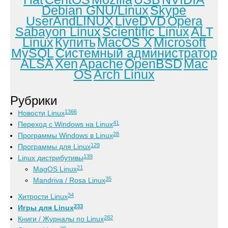
Debian GNU/Linux
Skype
UserAndLINUX
LiveDVD
Opera
Sabayon Linux
Scientific Linux
ALT
Linux
Купить
MacOS X
Microsoft
MySQL
Системный администратор
ALSA
Xen
Apache
OpenBSD
Mac
OS
Arch Linux
Рубрики
1366
Новости Linux
41
Переход с Windows на Linux
28
Программы Windows в Linux
129
Программы для Linux
139
Linux дистрибутивы
21
MagOS Linux
35
Mandriva / Rosa Linux
34
Хитрости Linux
233
Игры для Linux
282
Книги / Журналы по Linux