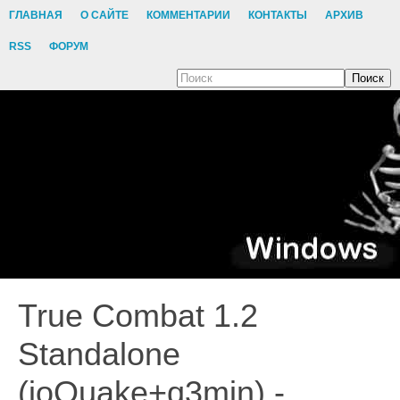
ГЛАВНАЯ
О САЙТЕ
КОММЕНТАРИИ
КОНТАКТЫ
АРХИВ
RSS
ФОРУМ
Поиск
True Combat 1.2
Standalone
(ioQuake+q3min) -