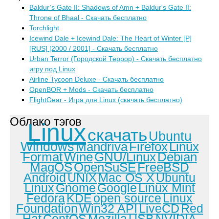
Baldur’s Gate II: Shadows of Amn + Baldur's Gate II:
Throne of Bhaal - Скачать бесплатно
Torchlight
Icewind Dale + Icewind Dale: The Heart of Winter [P]
[RUS] [2000 / 2001] - Скачать бесплатно
Urban Terror (Городской Террор) - Скачать бесплатно
игру под Linux
Airline Tycoon Deluxe - Скачать бесплатно
OpenBOR + Mods - Скачать бесплатно
FlightGear - Игра для Linux (скачать бесплатно)
Облако тэгов
Linux
скачать
Ubuntu
Windows
Mandriva
Firefox
Linux
Format
Wine
GNU/Linux
Debian
MagOS
OpenSuSE
FreeBSD
Android
UNIX
Mac OS X
Ubuntu
Linux
Gnome
Google
Linux Mint
Fedora
KDE
open source
Linux
Foundation
Win32 API
LiveCD
Red
Hat
CentOS
Mozilla
USB
NVIDIA