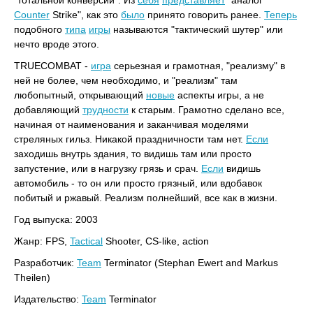
"тотальной конверсии". Из
себя
представляет
"аналог
Counter
Strike", как это
было
принято говорить ранее.
Теперь
подобного
типа
игры
называются "тактический шутер" или
нечто вроде этого.
TRUECOMBAT -
игра
серьезная и грамотная, "реализму" в
ней не более, чем необходимо, и "реализм" там
любопытный, открывающий
новые
аспекты игры, а не
добавляющий
трудности
к старым. Грамотно сделано все,
начиная от наименования и заканчивая моделями
стреляных гильз. Никакой праздничности там нет.
Если
заходишь внутрь здания, то видишь там или просто
запустение, или в нагрузку грязь и срач.
Если
видишь
автомобиль - то он или просто грязный, или вдобавок
побитый и ржавый. Реализм полнейший, все как в жизни.
Год выпуска: 2003
Жанр: FPS,
Tactical
Shooter, CS-like, action
Разработчик:
Team
Terminator (Stephan Ewert and Markus
Theilen)
Издательство:
Team
Terminator