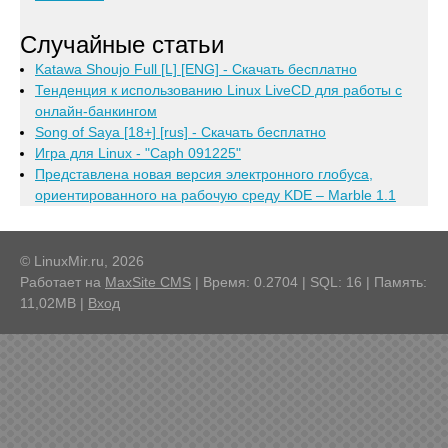
Случайные статьи
Katawa Shoujo Full [L] [ENG] - Скачать бесплатно
Тенденция к использованию Linux LiveCD для работы с
онлайн-банкингом
Song of Saya [18+] [rus] - Скачать бесплатно
Игра для Linux - "Caph 091225"
Представлена новая версия электронного глобуса,
ориентированного на рабочую среду KDE – Marble 1.1
© LinuxMir.ru, 2026
Работает на
MaxSite CMS
| Время: 0.2704 | SQL: 16 | Память:
11,02MB
|
Вход