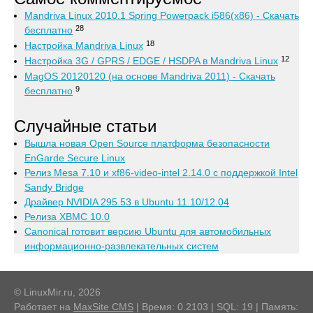
Mandriva Linux 2010.1 Spring Powerpack i586(x86) - Скачать
28
бесплатно
18
Настройка Mandriva Linux
12
Настройка 3G / GPRS / EDGE / HSDPA в Mandriva Linux
MagOS 20120120 (на основе Mandriva 2011) - Скачать
9
бесплатно
Случайные статьи
Вышла новая Open Source платформа безопасности
EnGarde Secure Linux
Релиз Mesa 7.10 и xf86-video-intel 2.14.0 с поддержкой Intel
Sandy Bridge
Драйвер NVIDIA 295.53 в Ubuntu 11.10/12.04
Релиза XBMC 10.0
Canonical готовит версию Ubuntu для автомобильных
информационно-развлекательных систем
© LinuxMir.ru, 2026
Работает на
MaxSite CMS
| Время: 0.2103 | SQL: 19 | Память: