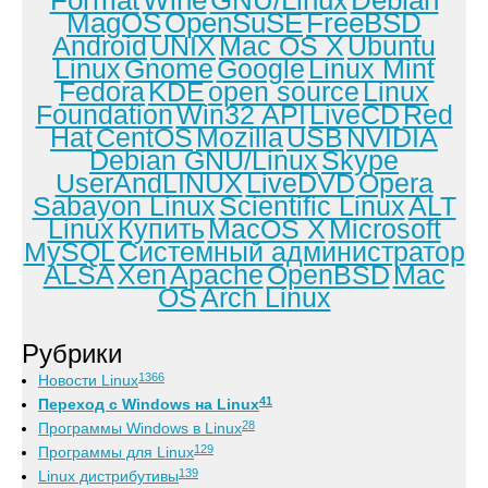
Format
Wine
GNU/Linux
Debian
MagOS
OpenSuSE
FreeBSD
Android
UNIX
Mac OS X
Ubuntu
Linux
Gnome
Google
Linux Mint
Fedora
KDE
open source
Linux
Foundation
Win32 API
LiveCD
Red
Hat
CentOS
Mozilla
USB
NVIDIA
Debian GNU/Linux
Skype
UserAndLINUX
LiveDVD
Opera
Sabayon Linux
Scientific Linux
ALT
Linux
Купить
MacOS X
Microsoft
MySQL
Системный администратор
ALSA
Xen
Apache
OpenBSD
Mac
OS
Arch Linux
Рубрики
1366
Новости Linux
41
Переход с Windows на Linux
28
Программы Windows в Linux
129
Программы для Linux
139
Linux дистрибутивы