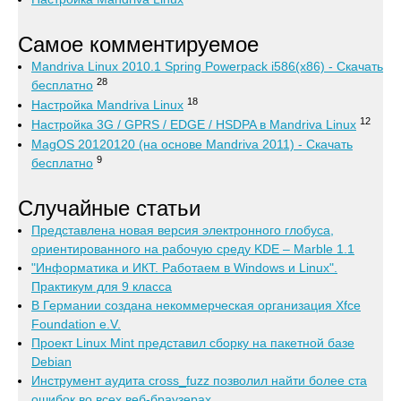
Самое комментируемое
Mandriva Linux 2010.1 Spring Powerpack i586(x86) - Скачать
28
бесплатно
18
Настройка Mandriva Linux
12
Настройка 3G / GPRS / EDGE / HSDPA в Mandriva Linux
MagOS 20120120 (на основе Mandriva 2011) - Скачать
9
бесплатно
Случайные статьи
Представлена новая версия электронного глобуса,
ориентированного на рабочую среду KDE – Marble 1.1
"Информатика и ИКТ. Работаем в Windows и Linux".
Практикум для 9 класса
В Германии создана некоммерческая организация Xfce
Foundation e.V.
Проект Linux Mint представил сборку на пакетной базе
Debian
Инструмент аудита cross_fuzz позволил найти более ста
ошибок во всех веб-браузерах