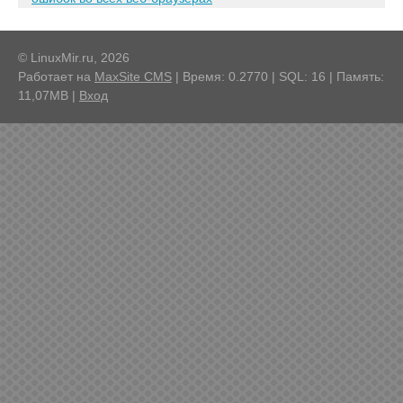
© LinuxMir.ru, 2026
Работает на
MaxSite CMS
| Время: 0.2770 | SQL: 16 | Память:
11,07MB
|
Вход