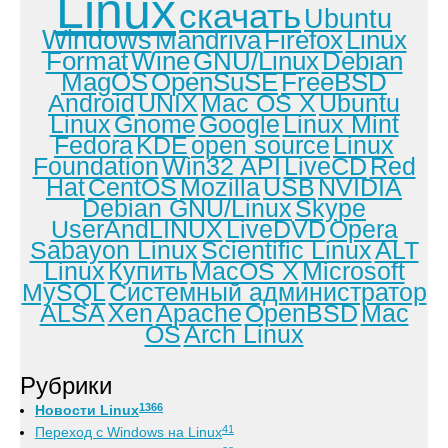
Linux
скачать
Ubuntu
Windows
Mandriva
Firefox
Linux
Format
Wine
GNU/Linux
Debian
MagOS
OpenSuSE
FreeBSD
Android
UNIX
Mac OS X
Ubuntu
Linux
Gnome
Google
Linux Mint
Fedora
KDE
open source
Linux
Foundation
Win32 API
LiveCD
Red
Hat
CentOS
Mozilla
USB
NVIDIA
Debian GNU/Linux
Skype
UserAndLINUX
LiveDVD
Opera
Sabayon Linux
Scientific Linux
ALT
Linux
Купить
MacOS X
Microsoft
MySQL
Системный администратор
ALSA
Xen
Apache
OpenBSD
Mac
OS
Arch Linux
Рубрики
1366
Новости Linux
41
Переход с Windows на Linux