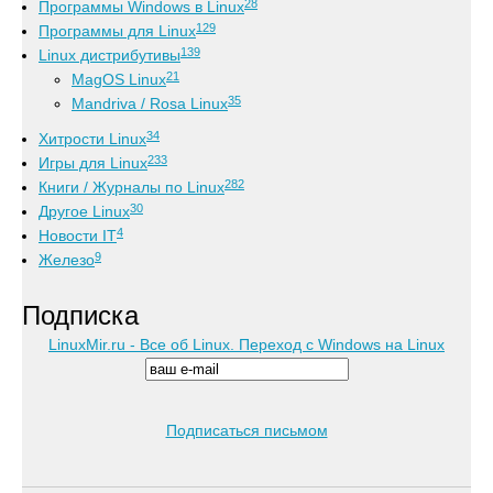
28
Программы Windows в Linux
129
Программы для Linux
139
Linux дистрибутивы
21
MagOS Linux
35
Mandriva / Rosa Linux
34
Хитрости Linux
233
Игры для Linux
282
Книги / Журналы по Linux
30
Другое Linux
4
Новости IT
9
Железо
Подписка
LinuxMir.ru - Все об Linux. Переход с Windows на Linux
Подписаться письмом