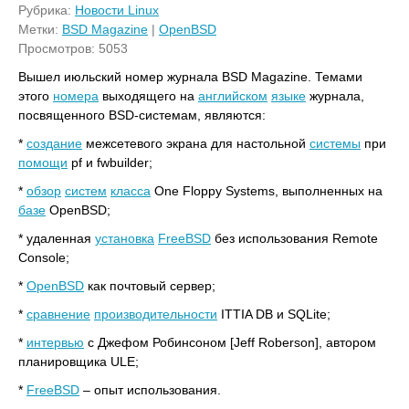
Рубрика:
Новости Linux
Метки:
BSD Magazine
|
OpenBSD
Просмотров: 5053
Вышел июльский номер журнала BSD Magazine. Темами
этого
номера
выходящего на
английском
языке
журнала,
посвященного BSD-системам, являются:
*
создание
межсетевого экрана для настольной
системы
при
помощи
pf и fwbuilder;
*
обзор
систем
класса
One Floppy Systems, выполненных на
базе
OpenBSD;
* удаленная
установка
FreeBSD
без использования Remote
Console;
*
OpenBSD
как почтовый сервер;
*
сравнение
производительности
ITTIA DB и SQLite;
*
интервью
с Джефом Робинсоном [Jeff Roberson], автором
планировщика ULE;
*
FreeBSD
– опыт использования.