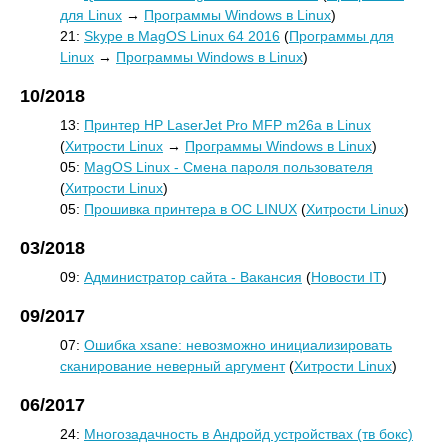
для Linux
→
Программы Windows в Linux
)
21:
Skype в MagOS Linux 64 2016
(
Программы для
Linux
→
Программы Windows в Linux
)
10/2018
13:
Принтер HP LaserJet Pro MFP m26a в Linux
(
Хитрости Linux
→
Программы Windows в Linux
)
05:
MagOS Linux - Смена пароля пользователя
(
Хитрости Linux
)
05:
Прошивка принтера в ОС LINUX
(
Хитрости Linux
)
03/2018
09:
Администратор сайта - Вакансия
(
Новости IT
)
09/2017
07:
Ошибка xsane: невозможно инициализировать
сканирование неверный аргумент
(
Хитрости Linux
)
06/2017
24:
Многозадачность в Андройд устройствах (тв бокс)