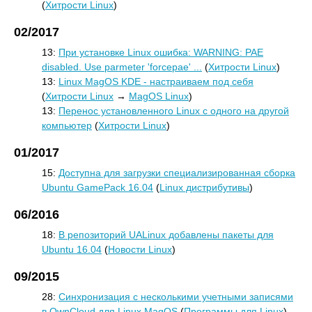
(
Хитрости Linux
)
02/2017
13:
При установке Linux ошибка: WARNING: PAE
disabled. Use parmeter 'forcepae' ...
(
Хитрости Linux
)
13:
Linux MagOS KDE - настраиваем под себя
(
Хитрости Linux
→
MagOS Linux
)
13:
Перенос установленного Linux с одного на другой
компьютер
(
Хитрости Linux
)
01/2017
15:
Доступна для загрузки специализированная сборка
Ubuntu GamePack 16.04
(
Linux дистрибутивы
)
06/2016
18:
В репозиторий UALinux добавлены пакеты для
Ubuntu 16.04
(
Новости Linux
)
09/2015
28:
Синхронизация с несколькими учетными записями
в OwnCloud для Linux MagOS
(
Программы для Linux
)