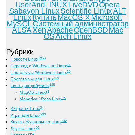
UserAndLINUX
LiveDVD
Opera
Sabayon Linux
Scientific Linux
ALT
Linux
Купить
MacOS X
Microsoft
MySQL
Системный администратор
ALSA
Xen
Apache
OpenBSD
Mac
OS
Arch Linux
Рубрики
1366
Новости Linux
41
Переход с Windows на Linux
28
Программы Windows в Linux
129
Программы для Linux
139
Linux дистрибутивы
21
MagOS Linux
35
Mandriva / Rosa Linux
34
Хитрости Linux
233
Игры для Linux
282
Книги / Журналы по Linux
30
Другое Linux
4