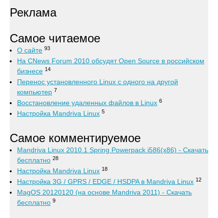
Реклама
Самое читаемое
93
О сайте
На CNews Forum 2010 обсудят Open Source в российском
14
бизнесе
Перенос установленного Linux с одного на другой
7
компьютер
6
Восстановление удаленных файлов в Linux
5
Настройка Mandriva Linux
Самое комментируемое
Mandriva Linux 2010.1 Spring Powerpack i586(x86) - Скачать
28
бесплатно
18
Настройка Mandriva Linux
12
Настройка 3G / GPRS / EDGE / HSDPA в Mandriva Linux
MagOS 20120120 (на основе Mandriva 2011) - Скачать
9
бесплатно