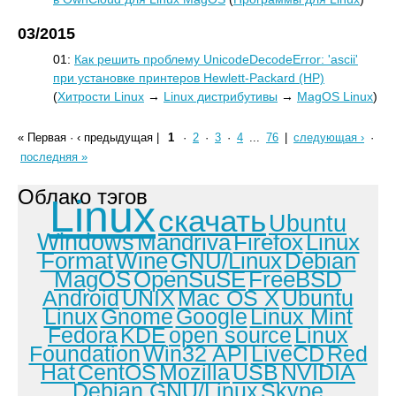
03/2015
01:
Как решить проблему UnicodeDecodeError: 'ascii'
при установке принтеров Hewlett-Packard (HP)
(
Хитрости Linux
→
Linux дистрибутивы
→
MagOS Linux
)
« Первая
·
‹ предыдущая
|
1
·
2
·
3
·
4
...
76
|
следующая ›
·
последняя »
Облако тэгов
Linux
скачать
Ubuntu
Windows
Mandriva
Firefox
Linux
Format
Wine
GNU/Linux
Debian
MagOS
OpenSuSE
FreeBSD
Android
UNIX
Mac OS X
Ubuntu
Linux
Gnome
Google
Linux Mint
Fedora
KDE
open source
Linux
Foundation
Win32 API
LiveCD
Red
Hat
CentOS
Mozilla
USB
NVIDIA
Debian GNU/Linux
Skype