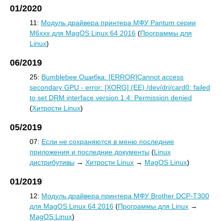
01/2020
11:
Модуль драйвера принтера МФУ Pantum серии
M6xxx для MagOS Linux 64 2016
(
Программы для
Linux
)
06/2019
25:
Bumblebee Ошибка: [ERROR]Cannot access
secondary GPU - error: [XORG] (EE) /dev/dri/card0: failed
to set DRM interface version 1.4: Permission denied
(
Хитрости Linux
)
05/2019
07:
Если не сохраняются в меню последние
приложения и последние документы
(
Linux
дистрибутивы
→
Хитрости Linux
→
MagOS Linux
)
01/2019
12:
Модуль драйвера принтера МФУ Brother DCP-T300
для MagOS Linux 64 2016
(
Программы для Linux
→
MagOS Linux
)