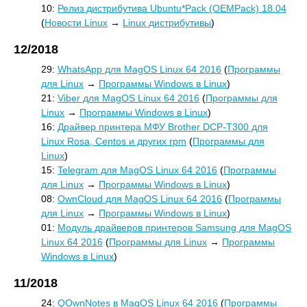
10:
Релиз дистрибутива Ubuntu*Pack (OEMPack) 18.04
(
Новости Linux
→
Linux дистрибутивы
)
12/2018
29:
WhatsApp для MagOS Linux 64 2016
(
Программы
для Linux
→
Программы Windows в Linux
)
21:
Viber для MagOS Linux 64 2016
(
Программы для
Linux
→
Программы Windows в Linux
)
16:
Драйвер принтера МФУ Brother DCP-T300 для
Linux Rosa, Centos и других rpm
(
Программы для
Linux
)
15:
Telegram для MagOS Linux 64 2016
(
Программы
для Linux
→
Программы Windows в Linux
)
08:
OwnCloud для MagOS Linux 64 2016
(
Программы
для Linux
→
Программы Windows в Linux
)
01:
Модуль драйверов принтеров Samsung для MagOS
Linux 64 2016
(
Программы для Linux
→
Программы
Windows в Linux
)
11/2018
24:
QOwnNotes в MagOS Linux 64 2016
(
Программы