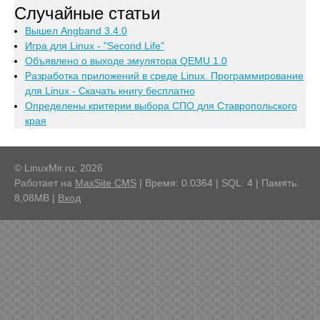
Случайные статьи
Вышел Angband 3.4.0
Игра для Linux - "Second Life"
Объявлено о выходе эмулятора QEMU 1.0
Разработка приложений в среде Linux. Программирование
для Linux - Скачать книгу бесплатно
Определены критерии выбора СПО для Ставропольского
края
© LinuxMir.ru, 2026
Работает на
MaxSite CMS
| Время: 0.0364 | SQL: 4 | Память:
8,08MB
|
Вход