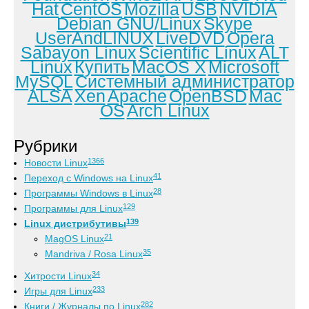
Hat
CentOS
Mozilla
USB
NVIDIA
Debian GNU/Linux
Skype
UserAndLINUX
LiveDVD
Opera
Sabayon Linux
Scientific Linux
ALT
Linux
Купить
MacOS X
Microsoft
MySQL
Системный администратор
ALSA
Xen
Apache
OpenBSD
Mac
OS
Arch Linux
Рубрики
1366
Новости Linux
41
Переход с Windows на Linux
28
Программы Windows в Linux
129
Программы для Linux
139
Linux дистрибутивы
21
MagOS Linux
35
Mandriva / Rosa Linux
34
Хитрости Linux
233
Игры для Linux
282
Книги / Журналы по Linux