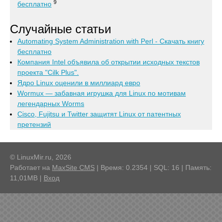
9
бесплатно
Случайные статьи
Automating System Administration with Perl - Скачать книгу
бесплатно
Компания Intel объявила об открытии исходных текстов
проекта "Cilk Plus".
Ядро Linux оценили в миллиард евро
Wormux — забавная игрушка для Linux по мотивам
легендарных Worms
Cisco, Fujitsu и Twitter защитят Linux от патентных
претензий
© LinuxMir.ru, 2026
Работает на
MaxSite CMS
| Время: 0.2354 | SQL: 16 | Память:
11,01MB
|
Вход