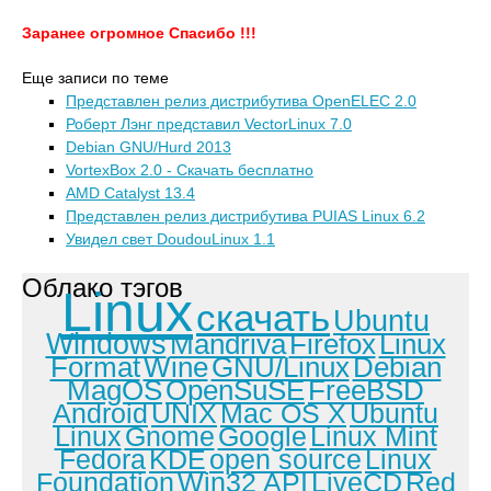
Заранее огромное Спасибо !!!
Еще записи по теме
Представлен релиз дистрибутива OpenELEC 2.0
Роберт Лэнг представил VectorLinux 7.0
Debian GNU/Hurd 2013
VortexBox 2.0 - Скачать бесплатно
AMD Catalyst 13.4
Представлен релиз дистрибутива PUIAS Linux 6.2
Увидел свет DoudouLinux 1.1
Облако тэгов
Linux
скачать
Ubuntu
Windows
Mandriva
Firefox
Linux
Format
Wine
GNU/Linux
Debian
MagOS
OpenSuSE
FreeBSD
Android
UNIX
Mac OS X
Ubuntu
Linux
Gnome
Google
Linux Mint
Fedora
KDE
open source
Linux
Foundation
Win32 API
LiveCD
Red