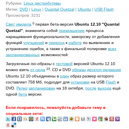
Рубрика:
Linux дистрибутивы
Метки:
DVD
|
Linux
|
Quantal Quetzal
|
Ubuntu
|
USB Flash
Просмотров: 3231
0
Свет увидела
первая бета-версия
Ubuntu 12.10 "Quantal
Quetzal"
, знаменита собой
прекращение
процесса
наращивания функциональности, заморозку от добавления
функций
улучшений
и
переход
к
работе
по выявлению и
устранению ошибок, а также к финальной полировке
всех
запланированных
возможностей.
Загрузочные
iso-образы
с
тестовой
версией Ubuntu 12.10
23
можно взять
от сюда
. CD и DVD
образы
десктоп-редакции
Ubuntu 12.10 объединены в
один
образ размер которого
составляет 758 Мб, подходит для
установки
на USB
Flash
и
DVD.
Релиз
запланирован
на 18 октября,
после
выхода
ещё
одной
бета
версии.
Если понравилось, пожалуйста добавьте тему в
социальные сети: