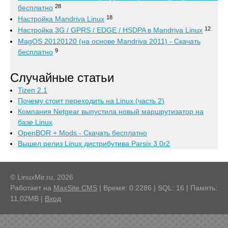
28
бесплатно
18
Настройка Mandriva Linux
12
Настройка 3G / GPRS / EDGE / HSDPA в Mandriva Linux
MagOS 20120120 (на основе Mandriva 2011) - Скачать
9
бесплатно
Случайные статьи
Tizen 2.1
Почему стоит переходить на Linux (часть 2)
Компания Netgear выпустила новый маршрутизатор на
базе Linux
OpenBOR + Mods - Скачать бесплатно
Вышел релиз Linux дистрибутива Parsix 3.0r2
© LinuxMir.ru, 2026
Работает на
MaxSite CMS
| Время: 0.2286 | SQL: 16 | Память:
11,02MB
|
Вход