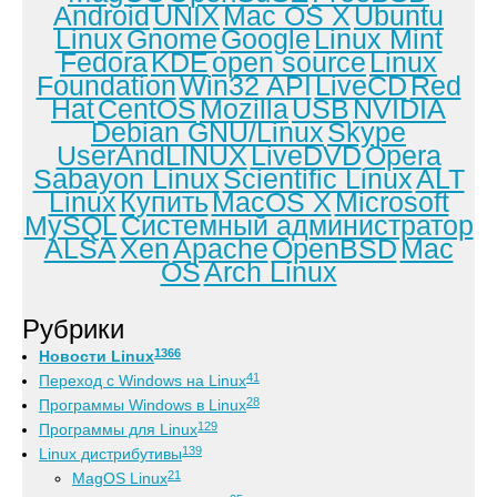
Android
UNIX
Mac OS X
Ubuntu
Linux
Gnome
Google
Linux Mint
Fedora
KDE
open source
Linux
Foundation
Win32 API
LiveCD
Red
Hat
CentOS
Mozilla
USB
NVIDIA
Debian GNU/Linux
Skype
UserAndLINUX
LiveDVD
Opera
Sabayon Linux
Scientific Linux
ALT
Linux
Купить
MacOS X
Microsoft
MySQL
Системный администратор
ALSA
Xen
Apache
OpenBSD
Mac
OS
Arch Linux
Рубрики
1366
Новости Linux
41
Переход с Windows на Linux
28
Программы Windows в Linux
129
Программы для Linux
139
Linux дистрибутивы
21
MagOS Linux