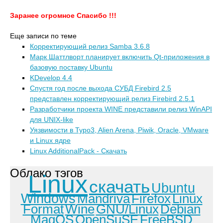
Заранее огромное Спасибо !!!
Еще записи по теме
Корректирующий релиз Samba 3.6.8
Марк Шаттлворт планирует включить Qt-приложения в
базовую поставку Ubuntu
KDevelop 4.4
Спустя год после выхода СУБД Firebird 2.5
представлен корректирующий релиз Firebird 2.5.1
Разработчики проекта WINE представили релиз WinAPI
для UNIX-like
Уязвимости в Typo3, Alien Arena, Piwik, Oracle, VMware
и Linux ядре
Linux AdditionalPack - Скачать
Облако тэгов
Linux
скачать
Ubuntu
Windows
Mandriva
Firefox
Linux
Format
Wine
GNU/Linux
Debian
MagOS
OpenSuSE
FreeBSD