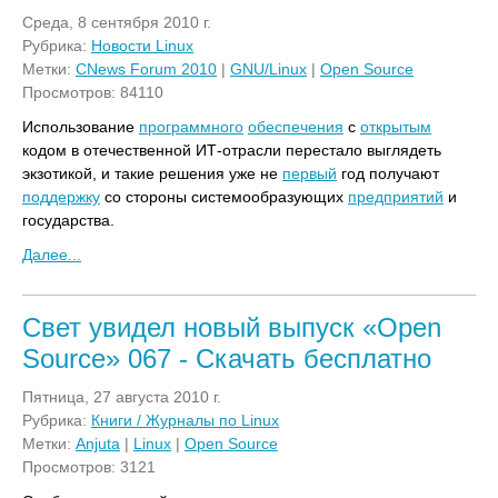
Среда, 8 сентября 2010 г.
Рубрика:
Новости Linux
Метки:
CNews Forum 2010
|
GNU/Linux
|
Open Source
Просмотров: 84110
Использование
программного
обеспечения
с
открытым
кодом в отечественной ИТ-отрасли перестало выглядеть
экзотикой, и такие решения уже не
первый
год получают
поддержку
со стороны системообразующих
предприятий
и
государства.
Далее...
Свет увидел новый выпуск «Open
Source» 067 - Скачать бесплатно
Пятница, 27 августа 2010 г.
Рубрика:
Книги / Журналы по Linux
Метки:
Anjuta
|
Linux
|
Open Source
Просмотров: 3121