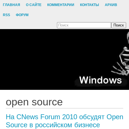
ГЛАВНАЯ
О САЙТЕ
КОММЕНТАРИИ
КОНТАКТЫ
АРХИВ
RSS
ФОРУМ
Поиск
open source
На CNews Forum 2010 обсудят Open
Source в российском бизнесе