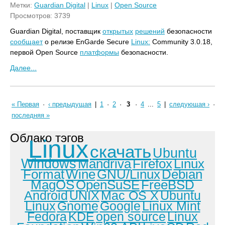
Метки:
Guardian Digital
|
Linux
|
Open Source
Просмотров: 3739
Guardian Digital, поставщик
открытых
решений
безопасности
сообщает
о релизе EnGarde Secure
Linux:
Community 3.0.18,
первой Open Source
платформы
безопасности.
Далее...
« Первая
·
‹ предыдущая
|
1
·
2
·
3
·
4
...
5
|
следующая ›
·
последняя »
Облако тэгов
Linux
скачать
Ubuntu
Windows
Mandriva
Firefox
Linux
Format
Wine
GNU/Linux
Debian
MagOS
OpenSuSE
FreeBSD
Android
UNIX
Mac OS X
Ubuntu
Linux
Gnome
Google
Linux Mint
Fedora
KDE
open source
Linux