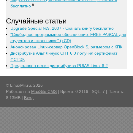
9
бесплатно
Случайные статьи
Upgrade Special №9, 2007 - Скачать книгу бесплатно
"Свободное программное обеспечение. FREE PASCAL для
студентов и школьников" (+CD)
Анонсирован Linux-сервер OpenBlock S, размером с КПК
Дистрибутив Альт Линукс СПТ 6.0 получил сертификат
ФСТЭК
Представлен релиз дистрибутива PUIAS Linux 6.2
© LinuxMir.ru, 2026
Работает на
MaxSite CMS
| Время: 0.2116 | SQL: 7 | Память:
8,13MB
|
Вход