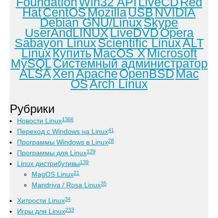
Foundation
Win32 API
LiveCD
Red
Hat
CentOS
Mozilla
USB
NVIDIA
Debian GNU/Linux
Skype
UserAndLINUX
LiveDVD
Opera
Sabayon Linux
Scientific Linux
ALT
Linux
Купить
MacOS X
Microsoft
MySQL
Системный администратор
ALSA
Xen
Apache
OpenBSD
Mac
OS
Arch Linux
Рубрики
1366
Новости Linux
41
Переход с Windows на Linux
28
Программы Windows в Linux
129
Программы для Linux
139
Linux дистрибутивы
21
MagOS Linux
35
Mandriva / Rosa Linux
34
Хитрости Linux
233
Игры для Linux