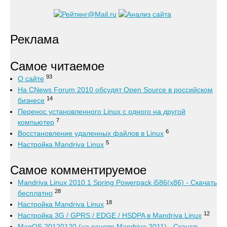
Реклама
Самое читаемое
93
О сайте
На CNews Forum 2010 обсудят Open Source в российском
14
бизнесе
Перенос установленного Linux с одного на другой
7
компьютер
6
Восстановление удаленных файлов в Linux
5
Настройка Mandriva Linux
Самое комментируемое
Mandriva Linux 2010.1 Spring Powerpack i586(x86) - Скачать
28
бесплатно
18
Настройка Mandriva Linux
12
Настройка 3G / GPRS / EDGE / HSDPA в Mandriva Linux
MagOS 20120120 (на основе Mandriva 2011) - Скачать