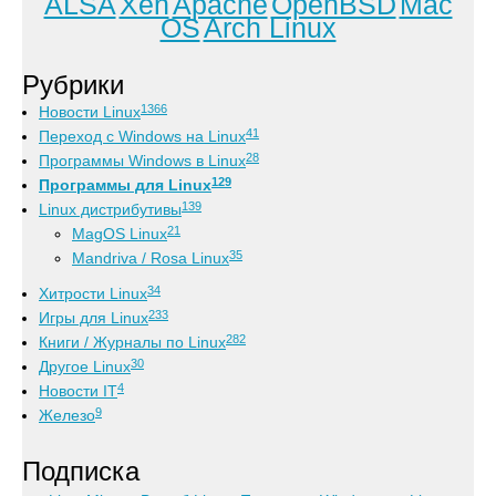
ALSA
Xen
Apache
OpenBSD
Mac
OS
Arch Linux
Рубрики
1366
Новости Linux
41
Переход с Windows на Linux
28
Программы Windows в Linux
129
Программы для Linux
139
Linux дистрибутивы
21
MagOS Linux
35
Mandriva / Rosa Linux
34
Хитрости Linux
233
Игры для Linux
282
Книги / Журналы по Linux
30
Другое Linux
4
Новости IT
9
Железо
Подписка