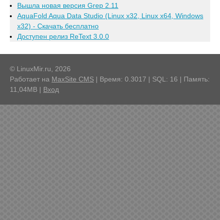
Вышла новая версия Grep 2.11
AquaFold Aqua Data Studio (Linux x32, Linux x64, Windows
x32) - Скачать бесплатно
Доступен релиз ReText 3.0.0
© LinuxMir.ru, 2026
Работает на
MaxSite CMS
| Время: 0.3017 | SQL: 16 | Память:
11,04MB
|
Вход