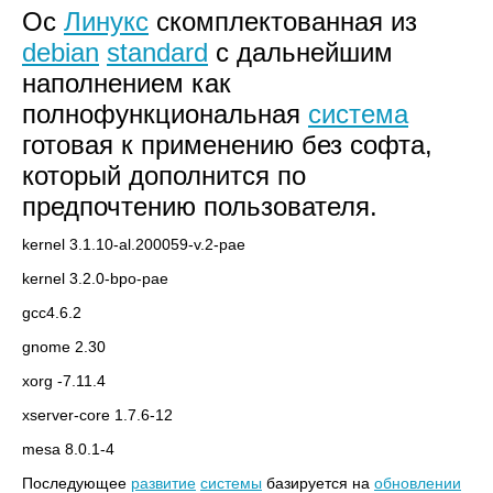
Ос
Линукс
скомплектованная из
debian
standard
с дальнейшим
наполнением как
полнофункциональная
система
готовая к применению без софта,
который дополнится по
предпочтению пользователя.
kernel 3.1.10-al.200059-v.2-pae
kernel 3.2.0-bpo-pae
gcc4.6.2
gnome 2.30
xorg -7.11.4
xserver-core 1.7.6-12
mesa 8.0.1-4
Последующее
развитие
системы
базируется на
обновлении