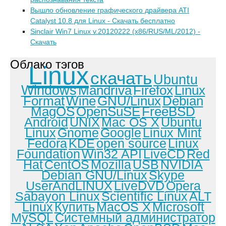
Вышло обновление графического драйвера ATI
Catalyst 10.8 для Linux - Скачать бесплатно
Sinclair Win7 Linux v.20120222 (x86/RUS/ML/2012) -
Скачать
Облако тэгов
Linux
скачать
Ubuntu
Windows
Mandriva
Firefox
Linux
Format
Wine
GNU/Linux
Debian
MagOS
OpenSuSE
FreeBSD
Android
UNIX
Mac OS X
Ubuntu
Linux
Gnome
Google
Linux Mint
Fedora
KDE
open source
Linux
Foundation
Win32 API
LiveCD
Red
Hat
CentOS
Mozilla
USB
NVIDIA
Debian GNU/Linux
Skype
UserAndLINUX
LiveDVD
Opera
Sabayon Linux
Scientific Linux
ALT
Linux
Купить
MacOS X
Microsoft
MySQL
Системный администратор