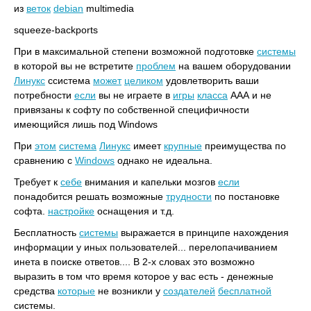
из
веток
debian
multimedia
squeeze-backports
При в максимальной степени возможной подготовке
системы
в которой вы не встретите
проблем
на вашем оборудовании
Линукс
cсистема
может
целиком
удовлетворить ваши
потребности
если
вы не играете в
игры
класса
ААА и не
привязаны к софту по собственной специфичности
имеющийся лишь под Windows
При
этом
система
Линукс
имеет
крупные
преимущества по
сравнению с
Windows
однако не идеальна.
Требует к
себе
внимания и капельки мозгов
если
понадобится решать возможные
трудности
по постановке
софта.
настройке
оснащения и т.д.
Бесплатность
системы
выражается в принципе нахождения
информации у иных пользователей... перелопачиванием
инета в поиске ответов.... В 2-х словах это возможно
выразить в том что время которое у вас есть - денежные
средства
которые
не возникли у
создателей
бесплатной
системы.