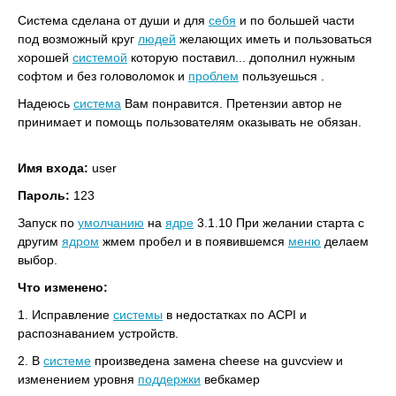
Система сделана от души и для
себя
и по большей части
под возможный круг
людей
желающих иметь и пользоваться
хорошей
системой
которую поставил... дополнил нужным
софтом и без головоломок и
проблем
пользуешься .
Надеюсь
система
Вам понравится. Претензии автор не
принимает и помощь пользователям оказывать не обязан.
Имя входа:
user
Пароль:
123
Запуск по
умолчанию
на
ядре
3.1.10 При желании старта с
другим
ядром
жмем пробел и в появившемся
меню
делаем
выбор.
Что изменено:
1. Исправление
системы
в недостатках по ACPI и
распознаванием устройств.
2. В
системе
произведена замена cheese на guvcview и
изменением уровня
поддержки
вебкамер