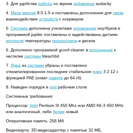
3. Для удобства
работы
со звуком
добавлена
audacity
4.
Mesa
версия
8.0.1-5 и поставлены дополнения для
связи
взаимодействия
устройств
с хсервером
5.
Система
дополнена утилитами
управления
ноутбуков и
программой jupiter поставлены и задействованы датчики
контроля
температуры
процессоров
и дисков
6. Дополнено программой gconf-cleaner в
дополнение
к
чистилке
системы
bleachbit
7.
Ядра
из
системы
убраны и поставлено
откомпилированное последнее стабильное
ядро
3.2.12 с
функцией PAE (охват
памяти
до 64 гб)
8. Наведен порядок в
root
рабочем столе
Системные требования:
Процессор:
Intel
Pentium III 450 Mhz или AMD K6-3 450 MHz
или аналогичный, либо
более
новый
Оперативная память: 256 Мб
Видеокарта: 3D-видеоадаптер с памятью 32 MБ,