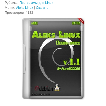
Рубрика:
Программы для Linux
Метки:
Aleks Linux
|
Скачать
Просмотров: 4133