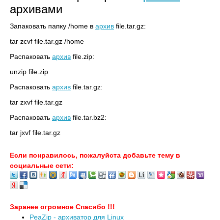
архивами
Запаковать папку /home в
архив
file.tar.gz:
tar zcvf file.tar.gz /home
Распаковать
архив
file.zip:
unzip file.zip
Распаковать
архив
file.tar.gz:
tar zxvf file.tar.gz
Распаковать
архив
file.tar.bz2:
tar jxvf file.tar.gz
Если понравилось, пожалуйста добавьте тему в
социальные сети:
Заранее огромное Спасибо !!!
PeaZip - архиватор для Linux