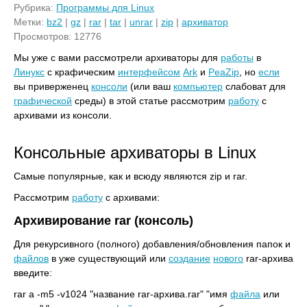
Рубрика:
Программы для Linux
Метки:
bz2
|
gz
|
rar
|
tar
|
unrar
|
zip
|
архиватор
Просмотров: 12776
Мы уже с вами рассмотрели архиваторы для
работы
в
Линукс
с крафическим
интерфейсом
Ark
и
PeaZip
, но
если
вы приверженец
консоли
(или ваш
компьютер
слабоват для
графической
среды) в этой статье рассмотрим
работу
с
архивами из консоли.
Консольные архиваторы в Linux
Самые популярные, как и всюду являются zip и rar.
Рассмотрим
работу
с архивами:
Архивирование rar (консоль)
Для рекурсивного (полного) добавления/обновления папок и
файлов
в уже существующий или
создание
нового
rar-архива
введите:
rar a -m5 -v1024 "название rar-архива.rar" "имя
файла
или