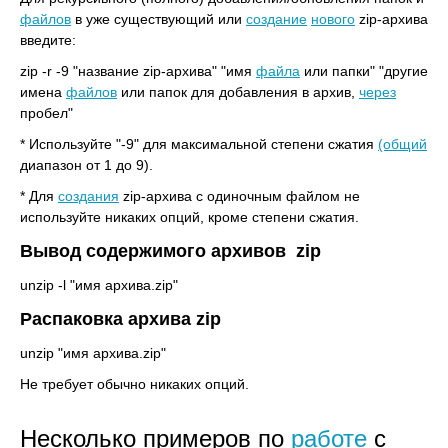
файлов
в уже существующий или
создание
нового
zip-архива
введите:
zip -r -9 "название zip-архива" "имя
файла
или папки" "другие
имена
файлов
или папок для добавления в архив,
через
пробел"
* Используйте "-9" для максимальной степени сжатия
(общий
диапазон от 1 до 9).
* Для
создания
zip-архива с одиночным файлом не
используйте никаких опций, кроме степени сжатия.
Вывод содержимого архивов zip
unzip -l "имя архива.zip"
Распаковка архива zip
unzip "имя архива.zip"
Не требует обычно никаких опций.
Несколько примеров по
работе
с