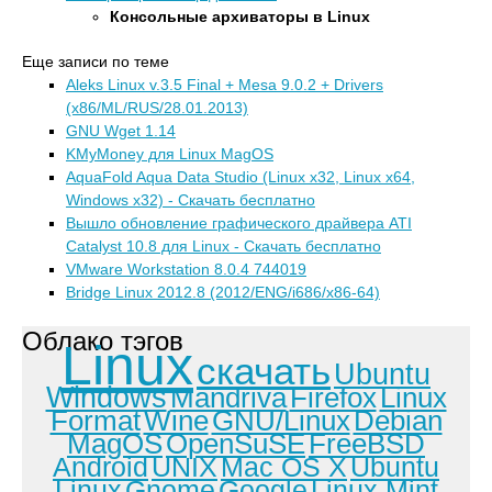
Консольные архиваторы в Linux
Еще записи по теме
Aleks Linux v.3.5 Final + Mesa 9.0.2 + Drivers
(x86/ML/RUS/28.01.2013)
GNU Wget 1.14
KMyMoney для Linux MagOS
AquaFold Aqua Data Studio (Linux x32, Linux x64,
Windows x32) - Скачать бесплатно
Вышло обновление графического драйвера ATI
Catalyst 10.8 для Linux - Скачать бесплатно
VMware Workstation 8.0.4 744019
Bridge Linux 2012.8 (2012/ENG/i686/x86-64)
Облако тэгов
Linux
скачать
Ubuntu
Windows
Mandriva
Firefox
Linux
Format
Wine
GNU/Linux
Debian
MagOS
OpenSuSE
FreeBSD
Android
UNIX
Mac OS X
Ubuntu
Linux
Gnome
Google
Linux Mint