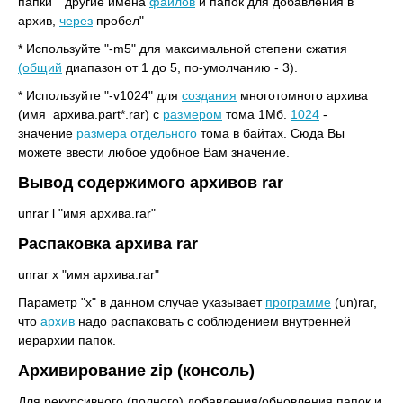
папки" "другие имена
файлов
и папок для добавления в
архив,
через
пробел"
* Используйте "-m5" для максимальной степени сжатия
(общий
диапазон от 1 до 5, по-умолчанию - 3).
* Используйте "-v1024" для
создания
многотомного архива
(имя_архива.part*.rar) с
размером
тома 1Мб.
1024
-
значение
размера
отдельного
тома в байтах. Сюда Вы
можете ввести любое удобное Вам значение.
Вывод содержимого архивов rar
unrar l "имя архива.rar"
Распаковка архива rar
unrar x "имя архива.rar"
Параметр "x" в данном случае указывает
программе
(un)rar,
что
архив
надо распаковать с соблюдением внутренней
иерархии папок.
Архивирование zip (консоль)
Для рекурсивного (полного) добавления/обновления папок и