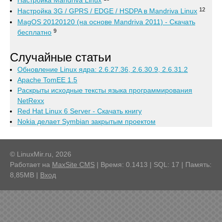
Настройка Mandriva Linux
12
Настройка 3G / GPRS / EDGE / HSDPA в Mandriva Linux
MagOS 20120120 (на основе Mandriva 2011) - Скачать
9
бесплатно
Случайные статьи
Обновление Linux ядра: 2.6.27.36, 2.6.30.9, 2.6.31.2
Apache TomEE 1.5
Раскрыты исходные тексты языка программирования
NetRexx
Red Hat Linux 6 Server - Скачать книгу
Nokia делает Symbian закрытым проектом
© LinuxMir.ru, 2026
Работает на
MaxSite CMS
| Время: 0.1413 | SQL: 17 | Память:
8,85MB
|
Вход