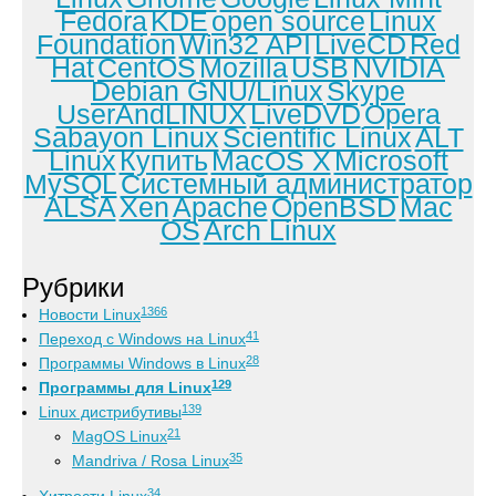
Fedora
KDE
open source
Linux
Foundation
Win32 API
LiveCD
Red
Hat
CentOS
Mozilla
USB
NVIDIA
Debian GNU/Linux
Skype
UserAndLINUX
LiveDVD
Opera
Sabayon Linux
Scientific Linux
ALT
Linux
Купить
MacOS X
Microsoft
MySQL
Системный администратор
ALSA
Xen
Apache
OpenBSD
Mac
OS
Arch Linux
Рубрики
1366
Новости Linux
41
Переход с Windows на Linux
28
Программы Windows в Linux
129
Программы для Linux
139
Linux дистрибутивы
21
MagOS Linux
35
Mandriva / Rosa Linux
34