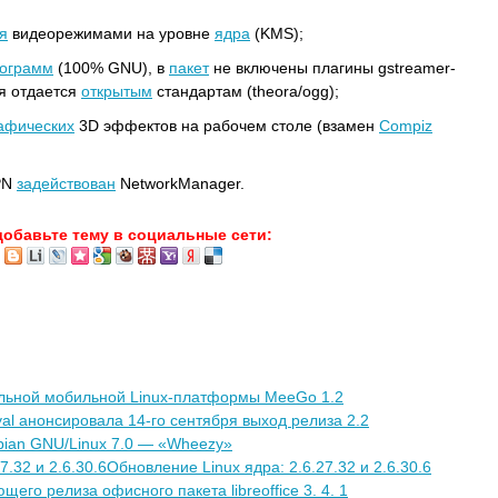
я
видеорежимами на уровне
ядра
(KMS);
ограмм
(100% GNU), в
пакет
не включены плагины gstreamer-
ия отдается
открытым
стандартам (theora/ogg);
афических
3D эффектов на рабочем столе (взамен
Compiz
PN
задействован
NetworkManager.
добавьте тему в социальные сети:
льной мобильной Linux-платформы MeeGo 1.2
al анонсировала 14-го сентября выход релиза 2.2
ian GNU/Linux 7.0 — «Wheezy»
7.32 и 2.6.30.6Обновление Linux ядра: 2.6.27.32 и 2.6.30.6
его релиза офисного пакета libreoffice 3. 4. 1