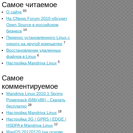
Самое читаемое
93
О сайте
На CNews Forum 2010 обсудят
Open Source в российском
14
бизнесе
Перенос установленного Linux с
7
одного на другой компьютер
Восстановление удаленных
6
файлов в Linux
5
Настройка Mandriva Linux
Самое
комментируемое
Mandriva Linux 2010.1 Spring
Powerpack i586(x86) - Скачать
28
бесплатно
18
Настройка Mandriva Linux
Настройка 3G / GPRS / EDGE /
12
HSDPA в Mandriva Linux
MagOS 20120120 (на основе