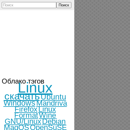
Поиск
Облако тэгов
Linux
скачать
Ubuntu
Windows
Mandriva
Firefox
Linux
Format
Wine
GNU/Linux
Debian
MagOS
OpenSuSE