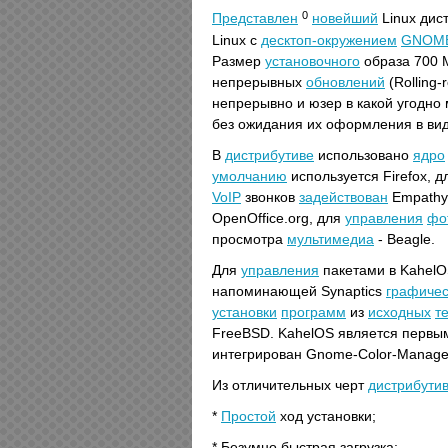
0
Представлен
новейший
Linux дис
Linux с
десктоп-окружением
GNOM
Размер
установочного
образа 700 М
непрерывных
обновлений
(Rolling-
непрерывно и юзер в какой угодно
без ожидания их оформления в ви
В
дистрибутиве
использовано
ядро
умолчанию
используется Firefox, 
VoIP
звонков
задействован
Empathy
OpenOffice.org, для
управления
фо
просмотра
мультимедиа
- Beagle.
Для
управления
пакетами в KahelO
напоминающей Synaptics
графичес
установки
программ
из
исходных
т
FreeBSD. KahelOS является первы
интегрирован Gnome-Color-Manage
Из отличительных черт
дистрибути
*
Простой
ход установки;
* Безумно быстрая загрузка;