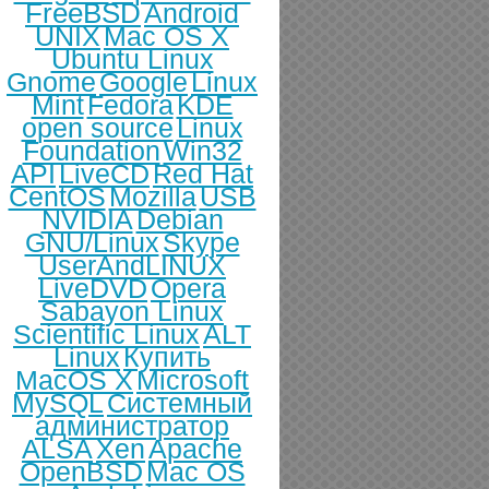
FreeBSD
Android
UNIX
Mac OS X
Ubuntu Linux
Gnome
Google
Linux
Mint
Fedora
KDE
open source
Linux
Foundation
Win32
API
LiveCD
Red Hat
CentOS
Mozilla
USB
NVIDIA
Debian
GNU/Linux
Skype
UserAndLINUX
LiveDVD
Opera
Sabayon Linux
Scientific Linux
ALT
Linux
Купить
MacOS X
Microsoft
MySQL
Системный
администратор
ALSA
Xen
Apache
OpenBSD
Mac OS