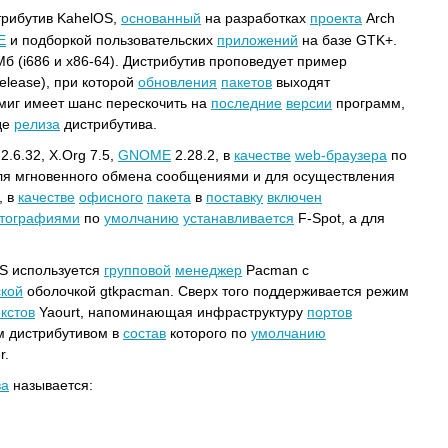
трибутив KahelOS,
основанный
на разработках
проекта
Arch
E
и подборкой пользовательских
приложений
на базе GTK+.
б (i686 и x86-64). Дистрибутив проповедует пример
release), при которой
обновления
пакетов
выходят
 миг имеет шанс перескочить на
последние
версии
программ,
де
релиза
дистрибутива.
2.6.32, X.Org 7.5,
GNOME
2.28.2, в
качестве
web-браузера
по
для мгновенного обмена сообщениями и для осуществления
, в
качестве
офисного
пакета
в
поставку
включен
тографиями
по
умолчанию
устанавливается
F-Spot, а для
S используется
групповой
менеджер
Pacman с
кой
оболочкой gtkpacman. Сверх того поддерживается режим
екстов
Yaourt, напоминающая инфраструктуру
портов
м дистрибутивом в
состав
которого по
умолчанию
r.
ва
называется: