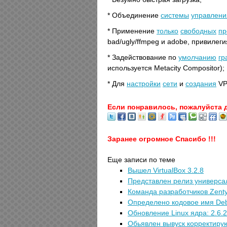
* Объединение
системы
управлени
* Применение
только
свободных
пр
bad/ugly/ffmpeg и adobe, привилег
* Задействование по
умолчанию
гр
используется Metacity Compositor);
* Для
настройки
сети
и
создания
V
Если понравилось, пожалуйста 
Заранее огромное Спасибо !!!
Еще записи по теме
Вышел VirtualBox 3.2.8
Представлен релиз универса
Команда разработчиков Zenty
Определено кодовое имя Deb
Обновление Linux ядра: 2.6.2
Обьявлен вывуск корректирующ