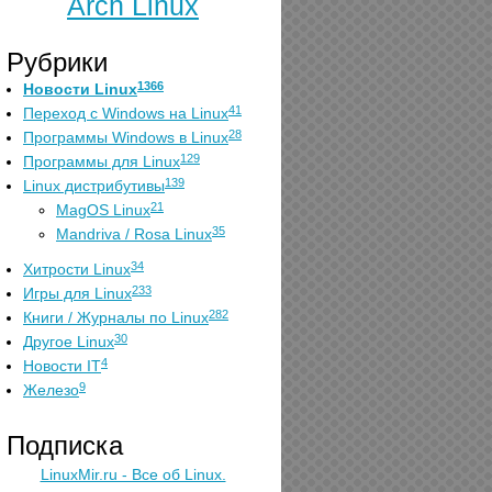
Arch Linux
Рубрики
1366
Новости Linux
41
Переход с Windows на Linux
28
Программы Windows в Linux
129
Программы для Linux
139
Linux дистрибутивы
21
MagOS Linux
35
Mandriva / Rosa Linux
34
Хитрости Linux
233
Игры для Linux
282
Книги / Журналы по Linux
30
Другое Linux
4
Новости IT
9
Железо
Подписка
LinuxMir.ru - Все об Linux.