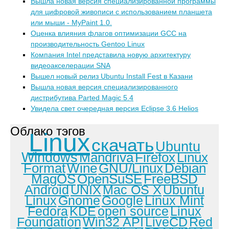
Вышла новая версия специализированной программы
для цифровой живописи с использованием планшета
или мыши - MyPaint 1.0.
Оценка влияния флагов оптимизации GCC на
производительность Gentoo Linux
Компания Intel представила новую архитектуру
видеоакселерации SNA
Вышел новый релиз Ubuntu Install Fest в Казани
Вышла новая версия специализированного
дистрибутива Parted Magic 5.4
Увидела свет очередная версия Eclipse 3.6 Helios
Облако тэгов
Linux
скачать
Ubuntu
Windows
Mandriva
Firefox
Linux
Format
Wine
GNU/Linux
Debian
MagOS
OpenSuSE
FreeBSD
Android
UNIX
Mac OS X
Ubuntu
Linux
Gnome
Google
Linux Mint
Fedora
KDE
open source
Linux
Foundation
Win32 API
LiveCD
Red