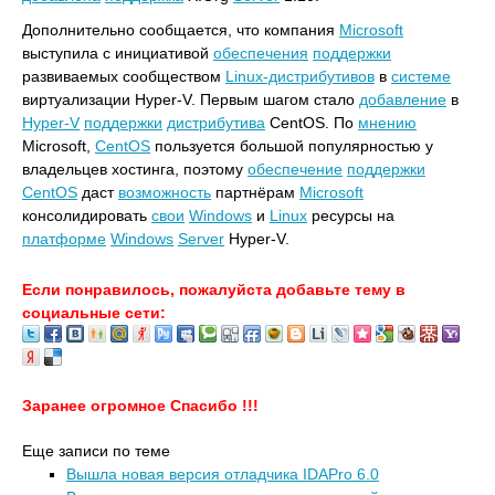
Дополнительно сообщается, что компания
Microsoft
выступила с инициативой
обеспечения
поддержки
развиваемых сообществом
Linux-дистрибутивов
в
системе
виртуализации Hyper-V. Первым шагом стало
добавление
в
Hyper-V
поддержки
дистрибутива
CentOS. По
мнению
Microsoft,
CentOS
пользуется большой популярностью у
владельцев хостинга, поэтому
обеспечение
поддержки
CentOS
даст
возможность
партнёрам
Microsoft
консолидировать
свои
Windows
и
Linux
ресурсы на
платформе
Windows
Server
Hyper-V.
Если понравилось, пожалуйста добавьте тему в
социальные сети:
Заранее огромное Спасибо !!!
Еще записи по теме
Вышла новая версия отладчика IDAPro 6.0