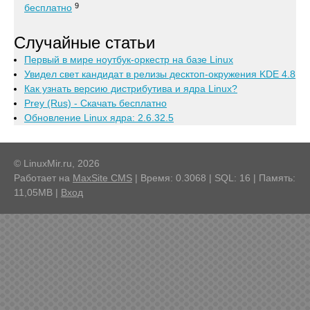
9
бесплатно
Случайные статьи
Первый в мире ноутбук-оркестр на базе Linux
Увидел свет кандидат в релизы десктоп-окружения KDE 4.8
Как узнать версию дистрибутива и ядра Linux?
Prey (Rus) - Скачать бесплатно
Обновление Linux ядра: 2.6.32.5
© LinuxMir.ru, 2026
Работает на
MaxSite CMS
| Время: 0.3068 | SQL: 16 | Память:
11,05MB
|
Вход