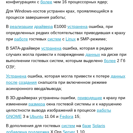
конфигурациях с
более
чем 16 процессорных ядер;
Для Windows-хостов устранен крах, проявляющийся в
процессе завершения работы;
В
реализации
драйвера
E1000
устранена
ошибка, при
определенных редких обстоятельствах приводившая к краху
при
работе
гостевых
систем
с
Linux
в SMP-режиме;
В SATA-драйвере
устранена
ошибка, которая в редких
случаях могла привести к повреждению
данных
на диске при
выполнении гостевых систем, которым выделено
более
2 Гб
ОЗУ;
Устранена
ошибка, которая могла привести к потере
данных
после
создания
снапшота при включенном режиме
асинхронного ввода/вывода;
В 3D-драйверах устранены ошибки,
приводящие
к краху при
изменении
размера
окна гостевой системы и к нарушению
целостности вывода изображений в процессе
работы
GNOME
3 в
Ubuntu
11.04 и
Fedora
15;
В дополнения для гостевых
систем
на
базе
Solaris
добавлена
поддержка
X.Org
Server
1.10.