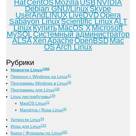
Hat
CentOS
Mozilla
USB
NVIDIA
Debian GNU/Linux
Skype
UserAndLINUX
LiveDVD
Opera
Sabayon Linux
Scientific Linux
ALT
Linux
Купить
MacOS X
Microsoft
MySQL
Системный администратор
ALSA
Xen
Apache
OpenBSD
Mac
OS
Arch Linux
Рубрики
1366
Новости Linux
41
Переход с Windows на Linux
28
Программы Windows в Linux
129
Программы для Linux
139
Linux дистрибутивы
21
MagOS Linux
35
Mandriva / Rosa Linux
34
Хитрости Linux
233
Игры для Linux
282
Книги / Журналы по Linux