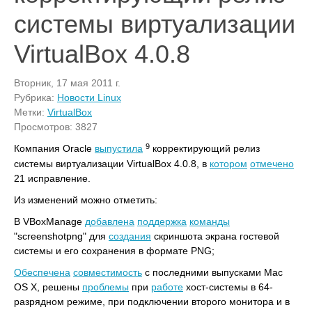
системы виртуализации
VirtualBox 4.0.8
Вторник, 17 мая 2011 г.
Рубрика:
Новости Linux
Метки:
VirtualBox
Просмотров: 3827
9
Компания Oracle
выпустила
корректирующий релиз
системы виртуализации VirtualBox 4.0.8, в
котором
отмечено
21 исправление.
Из изменений можно отметить:
В VBoxManage
добавлена
поддержка
команды
"screenshotpng" для
создания
скриншота экрана гостевой
системы и его сохранения в формате PNG;
Обеспечена
совместимость
с последними выпусками Mac
OS X, решены
проблемы
при
работе
хост-системы в 64-
разрядном режиме, при подключении второго монитора и в