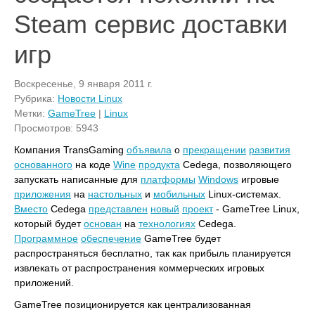
Steam сервис доставки
игр
Воскресенье, 9 января 2011 г.
Рубрика:
Новости Linux
Метки:
GameTree
|
Linux
Просмотров: 5943
Компания TransGaming
объявила
о
прекращении
развития
основанного
на коде
Wine
продукта
Cedega, позволяющего
запускать написанные для
платформы
Windows
игровые
приложения
на
настольных
и
мобильных
Linux-системах.
Вместо
Cedega
представлен
новый
проект
- GameTree Linux,
который будет
основан
на
технологиях
Cedega.
Программное
обеспечение
GameTree будет
распространяться бесплатно, так как прибыль планируется
извлекать от распространения коммерческих игровых
приложений.
GameTree позиционируется как централизованная