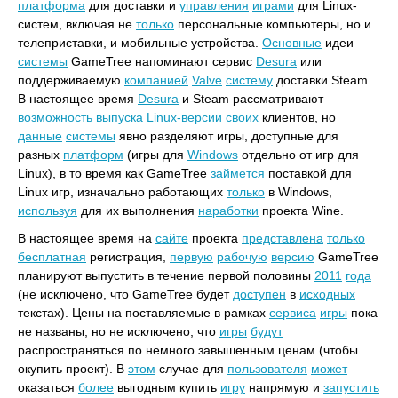
платформа
для доставки и
управления
играми
для Linux-
систем, включая не
только
персональные компьютеры, но и
телеприставки, и мобильные устройства.
Основные
идеи
системы
GameTree напоминают сервис
Desura
или
поддерживаемую
компанией
Valve
систему
доставки Steam.
В настоящее время
Desura
и Steam рассматривают
возможность
выпуска
Linux-версии
своих
клиентов, но
данные
системы
явно разделяют игры, доступные для
разных
платформ
(игры для
Windows
отдельно от игр для
Linux), в то время как GameTree
займется
поставкой для
Linux игр, изначально работающих
только
в Windows,
используя
для их выполнения
наработки
проекта Wine.
В настоящее время на
сайте
проекта
представлена
только
бесплатная
регистрация,
первую
рабочую
версию
GameTree
планируют выпустить в течение первой половины
2011
года
(не исключено, что GameTree будет
доступен
в
исходных
текстах). Цены на поставляемые в рамках
сервиса
игры
пока
не названы, но не исключено, что
игры
будут
распространяться по немного завышенным ценам (чтобы
окупить проект). В
этом
случае для
пользователя
может
оказаться
более
выгодным купить
игру
напрямую и
запустить