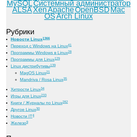
MySQL
Системный администратор
ALSA
Xen
Apache
OpenBSD
Mac
OS
Arch Linux
Рубрики
1366
Новости Linux
41
Переход с Windows на Linux
28
Программы Windows в Linux
129
Программы для Linux
139
Linux дистрибутивы
21
MagOS Linux
35
Mandriva / Rosa Linux
34
Хитрости Linux
233
Игры для Linux
282
Книги / Журналы по Linux
30
Другое Linux
4
Новости IT
9
Железо