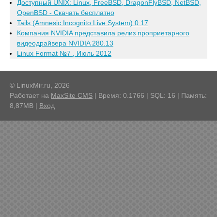
Доступный UNIX: Linux, FreeBSD, DragonFlyBSD, NetBSD,
OpenBSD - Скачать бесплатно
Tails (Amnesic Incognito Live System) 0.17
Компания NVIDIA представила релиз проприетарного
видеодрайвера NVIDIA 280.13
Linux Format №7 , Июль 2012
© LinuxMir.ru, 2026
Работает на
MaxSite CMS
| Время: 0.1766 | SQL: 16 | Память:
8,87MB
|
Вход