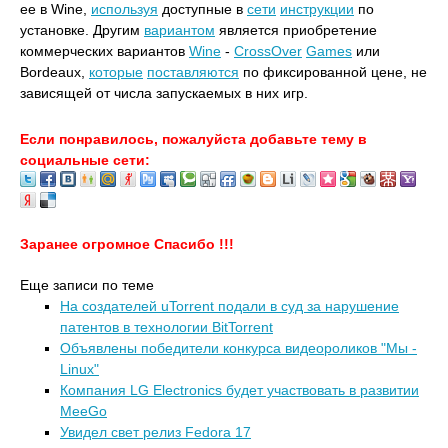
ее в Wine,
используя
доступные в
сети
инструкции
по
установке. Другим
вариантом
является приобретение
коммерческих вариантов
Wine
-
CrossOver
Games
или
Bordeaux,
которые
поставляются
по фиксированной цене, не
зависящей от числа запускаемых в них игр.
Если понравилось, пожалуйста добавьте тему в
социальные сети:
Заранее огромное Спасибо !!!
Еще записи по теме
На создателей uTorrent подали в суд за нарушение
патентов в технологии BitTorrent
Объявлены победители конкурса видеороликов "Мы -
Linux"
Компания LG Electronics будет участвовать в развитии
MeeGo
Увидел свет релиз Fedora 17