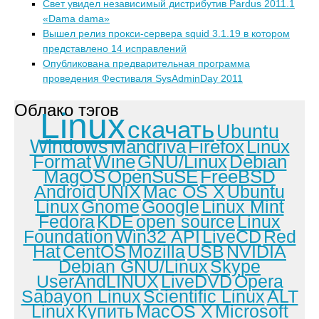
Свет увидел независимый дистрибутив Pardus 2011.1
«Dama dama»
Вышел релиз прокси-сервера squid 3.1.19 в котором
представлено 14 исправлений
Опубликована предварительная программа
проведения Фестиваля SysAdminDay 2011
Облако тэгов
Linux
скачать
Ubuntu
Windows
Mandriva
Firefox
Linux
Format
Wine
GNU/Linux
Debian
MagOS
OpenSuSE
FreeBSD
Android
UNIX
Mac OS X
Ubuntu
Linux
Gnome
Google
Linux Mint
Fedora
KDE
open source
Linux
Foundation
Win32 API
LiveCD
Red
Hat
CentOS
Mozilla
USB
NVIDIA
Debian GNU/Linux
Skype
UserAndLINUX
LiveDVD
Opera
Sabayon Linux
Scientific Linux
ALT
Linux
Купить
MacOS X
Microsoft