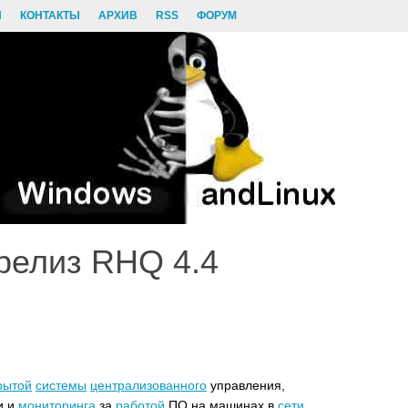
И
КОНТАКТЫ
АРХИВ
RSS
ФОРУМ
релиз RHQ 4.4
рытой
системы
централизованного
управления,
и и
мониторинга
за
работой
ПО на машинах в
сети