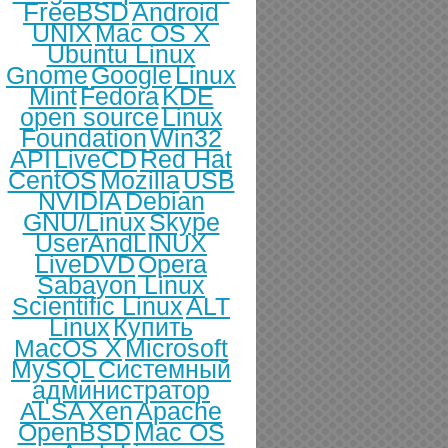
FreeBSD
Android
UNIX
Mac OS X
Ubuntu Linux
Gnome
Google
Linux
Mint
Fedora
KDE
open source
Linux
Foundation
Win32
API
LiveCD
Red Hat
CentOS
Mozilla
USB
NVIDIA
Debian
GNU/Linux
Skype
UserAndLINUX
LiveDVD
Opera
Sabayon Linux
Scientific Linux
ALT
Linux
Купить
MacOS X
Microsoft
MySQL
Системный
администратор
ALSA
Xen
Apache
OpenBSD
Mac OS