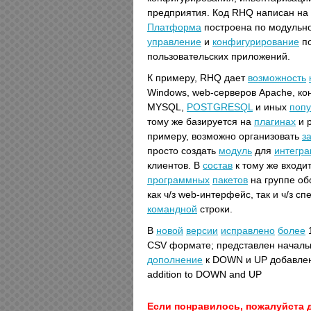
предприятия. Код RHQ написан на
Платформа
построена по модульн
управление
и
конфигурирование
по
пользовательских приложений.
К примеру, RHQ дает
возможность
Windows, web-серверов Apache, к
MYSQL,
POSTGRESQL
и иных
поп
тому же базируется на
плагинах
и р
примеру, возможно организовать
з
просто создать
модуль
для
интегра
клиентов. В
состав
к тому же входи
программных
пакетов
на группе о
как ч/з web-интерфейс, так и ч/з с
командной
строки.
В
новой
версии
исправлено
более
1
CSV формате; представлен начал
дополнение
к DOWN и UP добавле
addition to DOWN and UP
Если понравилось, пожалуйста 