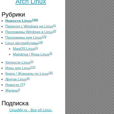
Arch Linux
Рубрики
1366
Новости Linux
41
Переход с Windows на Linux
28
Программы Windows в Linux
129
Программы для Linux
139
Linux дистрибутивы
21
MagOS Linux
35
Mandriva / Rosa Linux
34
Хитрости Linux
233
Игры для Linux
282
Книги / Журналы по Linux
30
Другое Linux
4
Новости IT
9
Железо
Подписка
LinuxMir.ru - Все об Linux.