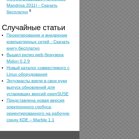
Mandriva 2011) - Скачать
9
бесплатно
Случайные статьи
Проектирование и внедрение
компьютерных сетей - Скачать
книгу бесплатно
Вышел релиз web-браузера
Midori 0.2.9
Новый каталог совместимого с
Linux оборудования
Энтузиасты взяли в свои руки
выпуск обновлений для
устаревших версий openSUSE
Представлена новая версия
электронного глобуса,
ориентированного на рабочую
среду KDE – Marble 1.1