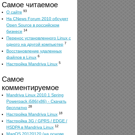
Самое читаемое
93
О сайте
На CNews Forum 2010 обсудят
Open Source в российском
14
бизнесе
Перенос установленного Linux с
7
одного на другой компьютер
Восстановление удаленных
6
файлов в Linux
5
Настройка Mandriva Linux
Самое
комментируемое
Mandriva Linux 2010.1 Spring
Powerpack i586(x86) - Скачать
28
бесплатно
18
Настройка Mandriva Linux
Настройка 3G / GPRS / EDGE /
12
HSDPA в Mandriva Linux
MagOS 20120120 (на основе