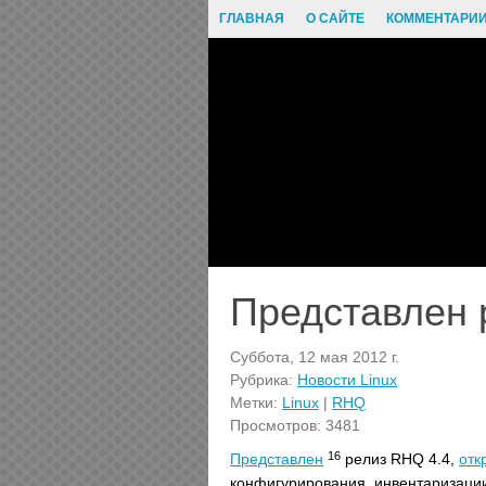
ГЛАВНАЯ
О САЙТЕ
КОММЕНТАРИ
Представлен 
Суббота, 12 мая 2012 г.
Рубрика:
Новости Linux
Метки:
Linux
|
RHQ
Просмотров: 3481
16
Представлен
релиз RHQ 4.4,
отк
конфигурирования, инвентаризаци