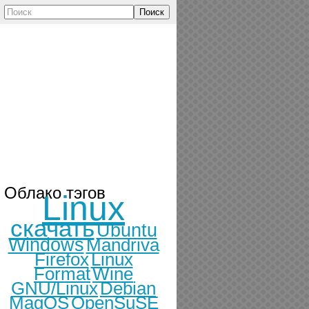
Поиск
Облако тэгов
Linux
скачать
Ubuntu
Windows
Mandriva
Firefox
Linux
Format
Wine
GNU/Linux
Debian
MagOS
OpenSuSE