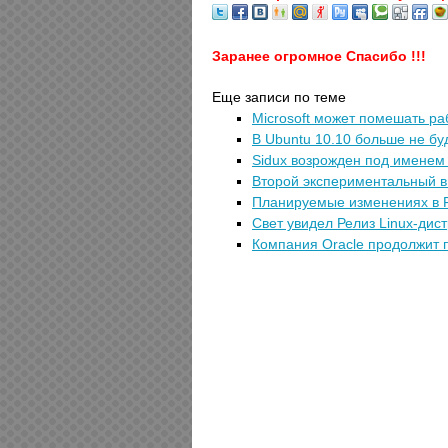
Заранее огромное Спасибо !!!
Еще записи по теме
Microsoft может помешать ра
В Ubuntu 10.10 больше не бу
Sidux возрожден под именем 
Второй экспериментальный вы
Планируемые изменениях в Fi
Свет увидел Релиз Linux-дис
Компания Oracle продолжит п