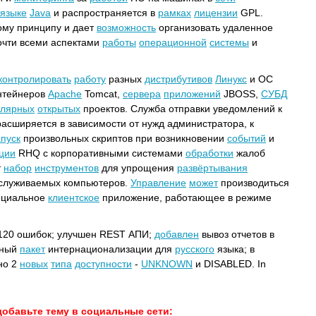
языке
Java
и распространяется в
рамках
лицензии
GPL.
ому принципу и дает
возможность
организовать удаленное
чти всеми аспектами
работы
операционной
системы
и
контролировать
работу
разных
дистрибутивов
Линукс
и ОС
онтейнеров
Apache
Tomcat,
сервера
приложений
JBOSS,
СУБД
улярных
открытых
проектов. Служба отправки уведомлений к
асширяется в зависимости от нужд администратора, к
апуск
произвольных скриптов при возникновении
событий
и
ции
RHQ с корпоративными системами
обработки
жалоб
т
набор
инструментов
для упрощения
развёртывания
бслуживаемых компьютеров.
Управление
может
производиться
пециальное
клиентское
приложение, работающее в режиме
20 ошибок; улучшен REST АПИ;
добавлен
вывоз отчетов в
ьный
пакет
интернационализации для
русского
языка; в
но 2
новых
типа
доступности
-
UNKNOWN
и DISABLED. In
добавьте тему в социальные сети: