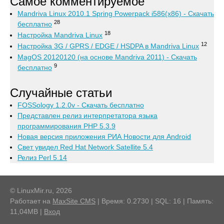
Самое комментируемое
Mandriva Linux 2010.1 Spring Powerpack i586(x86) - Скачать
28
бесплатно
18
Настройка Mandriva Linux
12
Настройка 3G / GPRS / EDGE / HSDPA в Mandriva Linux
MagOS 20120120 (на основе Mandriva 2011) - Скачать
9
бесплатно
Случайные статьи
FOSSology 1.2.0v - Скачать бесплатно
Представлен релиз интерпретатора языка
программирования PHP 5.3.9
Новая версия приложения РИА Новости для Android
Свет увидел Red Hat Network Satellite 5.4
Релиз Perl 5.14
© LinuxMir.ru, 2026
Работает на
MaxSite CMS
| Время: 0.2730 | SQL: 16 | Память:
11,04MB
|
Вход