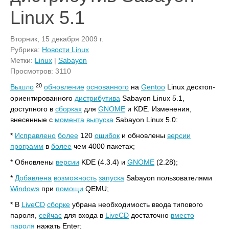
Linux 5.1
Вторник, 15 декабря 2009 г.
Рубрика:
Новости Linux
Метки:
Linux
|
Sabayon
Просмотров: 3110
20
Вышло
обновление
основанного
на
Gentoo
Linux десктоп-
ориентированного
дистрибутива
Sabayon Linux 5.1,
доступного в
сборках
для
GNOME
и KDE. Изменения,
внесенные с
момента
выпуска
Sabayon Linux 5.0:
*
Исправлено
более
120
ошибок
и обновлены
версии
программ
в
более
чем 4000 пакетах;
* Обновлены
версии
KDE (4.3.4) и
GNOME
(2.28);
*
Добавлена
возможность
запуска
Sabayon пользователями
Windows
при
помощи
QEMU;
* В
LiveCD
сборке
убрана необходимость ввода типового
пароля,
сейчас
для входа в
LiveCD
достаточно
вместо
пароля
нажать Enter;