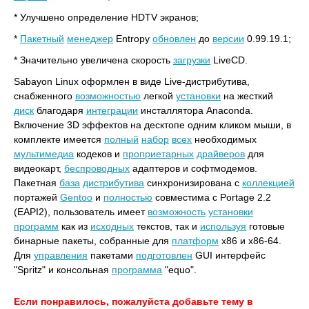
* Улучшено определение HDTV экранов;
*
Пакетный
менеджер
Entropy
обновлен
до
версии
0.99.19.1;
* Значительно увеличена скорость
загрузки
LiveCD.
Sabayon Linux оформлен в виде Live-дистрибутива,
снабженного
возможностью
легкой
установки
на жесткий
диск
благодаря
интеграции
инсталлятора Anacondа.
Включение 3D эффектов на десктопе одним кликом мыши, в
комплекте имеется
полный
набор
всех
необходимых
мультимедиа
кодеков и
проприетарных
драйверов
для
видеокарт,
беспроводных
адаптеров и софтмодемов.
Пакетная
база
дистрибутива
синхронизирована с
коллекцией
портажей
Gentoo
и
полностью
совместима с Portage 2.2
(EAPI2), пользователь имеет
возможность
установки
программ
как из
исходных
текстов, так и
используя
готовые
бинарные пакеты, собранные для
платформ
x86 и x86-64.
Для
управления
пакетами
подготовлен
GUI интерфейс
"Spritz" и консольная
программа
"equo".
Если понравилось, пожалуйста добавьте тему в