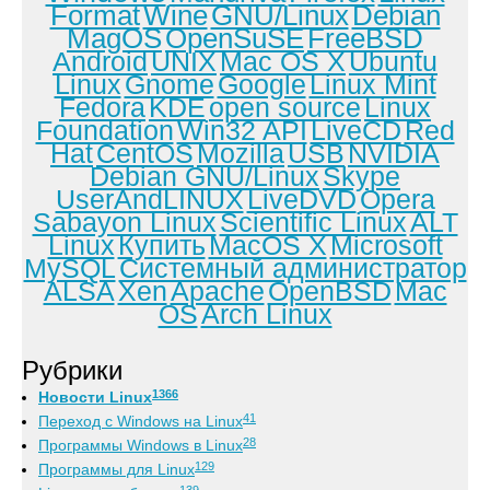
Format
Wine
GNU/Linux
Debian
MagOS
OpenSuSE
FreeBSD
Android
UNIX
Mac OS X
Ubuntu
Linux
Gnome
Google
Linux Mint
Fedora
KDE
open source
Linux
Foundation
Win32 API
LiveCD
Red
Hat
CentOS
Mozilla
USB
NVIDIA
Debian GNU/Linux
Skype
UserAndLINUX
LiveDVD
Opera
Sabayon Linux
Scientific Linux
ALT
Linux
Купить
MacOS X
Microsoft
MySQL
Системный администратор
ALSA
Xen
Apache
OpenBSD
Mac
OS
Arch Linux
Рубрики
1366
Новости Linux
41
Переход с Windows на Linux
28
Программы Windows в Linux
129
Программы для Linux
139