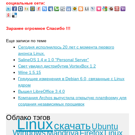
социальные сети:
Заранее огромное Спасибо !!!
Еще записи по теме
Сегодня исполнилось 20 лет с момента первого
анонса Linux.
SalineOS 1.4 и 1.0 "Personal Server"
Свет увидел дистрибутив VortexBox 1.2
Wine 1.5.15
Грядущие изменения в Debian 6.0, связанные с Linux
ядром
Вышел LibreOffice 3.4.0
Компания Archos выпустила открытую платформу для
создания независимых прошивок
Облако тэгов
Linux
скачать
Ubuntu
Windows
Mandriva
Firefox
Linux