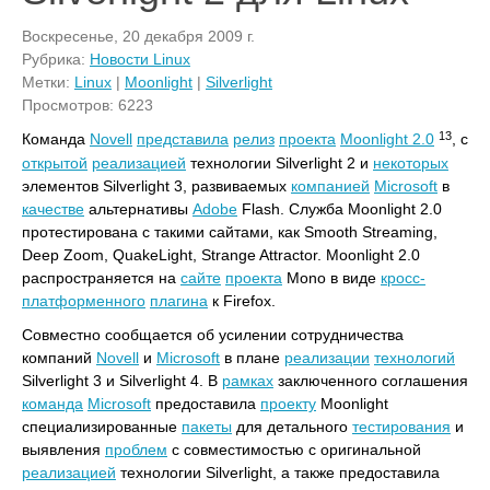
Воскресенье, 20 декабря 2009 г.
Рубрика:
Новости Linux
Метки:
Linux
|
Moonlight
|
Silverlight
Просмотров: 6223
13
Команда
Novell
представила
релиз
проекта
Moonlight 2.0
, с
открытой
реализацией
технологии Silverlight 2 и
некоторых
элементов Silverlight 3, развиваемых
компанией
Microsoft
в
качестве
альтернативы
Adobe
Flash. Служба Moonlight 2.0
протестирована с такими сайтами, как Smooth Streaming,
Deep Zoom, QuakeLight, Strange Attractor. Moonlight 2.0
распространяется на
сайте
проекта
Mono в виде
кросс-
платформенного
плагина
к Firefox.
Совместно сообщается об усилении сотрудничества
компаний
Novell
и
Microsoft
в плане
реализации
технологий
Silverlight 3 и Silverlight 4. В
рамках
заключенного соглашения
команда
Microsoft
предоставила
проекту
Moonlight
специализированные
пакеты
для детального
тестирования
и
выявления
проблем
с совместимостью с оригинальной
реализацией
технологии Silverlight, а также предоставила