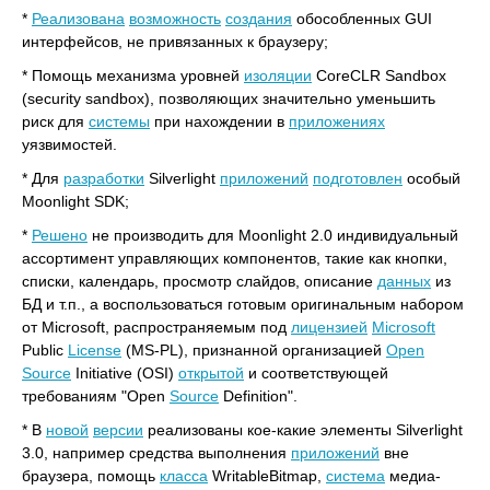
*
Реализована
возможность
создания
обособленных GUI
интерфейсов, не привязанных к браузеру;
* Помощь механизма уровней
изоляции
CoreCLR Sandbox
(security sandbox), позволяющих значительно уменьшить
риск для
системы
при нахождении в
приложениях
уязвимостей.
* Для
разработки
Silverlight
приложений
подготовлен
особый
Moonlight SDK;
*
Решено
не производить для Moonlight 2.0 индивидуальный
ассортимент управляющих компонентов, такие как кнопки,
списки, календарь, просмотр слайдов, описание
данных
из
БД и т.п., а воспользоваться готовым оригинальным набором
от Microsoft, распространяемым под
лицензией
Microsoft
Public
License
(MS-PL), признанной организацией
Open
Source
Initiative (OSI)
открытой
и соответствующей
требованиям "Open
Source
Definition".
* В
новой
версии
реализованы кое-какие элементы Silverlight
3.0, например средства выполнения
приложений
вне
браузера, помощь
класса
WritableBitmap,
система
медиа-