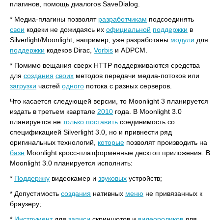
плагинов, помощь диалогов SaveDialog.
* Медиа-плагины позволят
разработчикам
подсоединять
свои
кодеки не дожидаясь их
официальной
поддержки
в
Silverlight/Moonlight, например, уже разработаны
модули
для
поддержки
кодеков Dirac,
Vorbis
и ADPCM.
* Помимо вещания сверх HTTP поддерживаются средства
для
создания
своих
методов передачи медиа-потоков или
загрузки
частей
одного
потока с разных серверов.
Что касается следующей версии, то Moonlight 3 планируется
издать в третьем квартале
2010
года. В Moonlight 3.0
планируется не
только
поставить
соединимость со
спецификацией Silverlight 3.0, но и привнести ряд
оригинальных технологий,
которые
позволят производить на
базе
Moonlight кросс-платформенные десктоп приложения. В
Moonlight 3.0 планируется исполнить:
*
Поддержку
видеокамер и
звуковых
устройств;
* Допустимость
создания
нативных
меню
не привязанных к
браузеру;
*
Инструмент
для
записи
скриншотов и
видеороликов
для