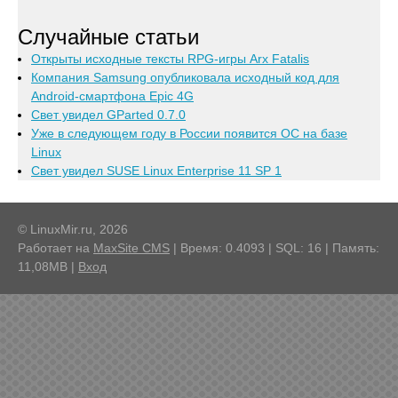
Случайные статьи
Открыты исходные тексты RPG-игры Arx Fatalis
Компания Samsung опубликовала исходный код для
Android-смартфона Epic 4G
Свет увидел GParted 0.7.0
Уже в следующем году в России появится ОС на базе
Linux
Свет увидел SUSE Linux Enterprise 11 SP 1
© LinuxMir.ru, 2026
Работает на
MaxSite CMS
| Время: 0.4093 | SQL: 16 | Память:
11,08MB
|
Вход