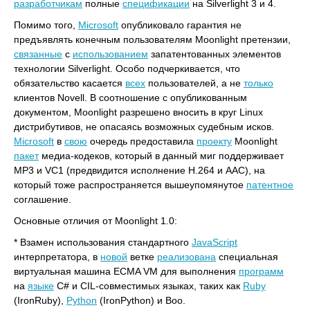
разработчикам
полные
спецификации
на Silverlight 3 и 4.
Помимо того,
Microsoft
опубликовало гарантия не
предъявлять конечным пользователям Moonlight претензии,
связанные
с
использованием
запатентованных элементов
технологии Silverlight. Особо подчеркивается, что
обязательство касается
всех
пользователей, а не
только
клиентов Novell. В соотношение с опубликованным
документом, Moonlight разрешено вносить в круг Linux
дистрибутивов, не опасаясь возможных судебным исков.
Microsoft
в
свою
очередь предоставила
проекту
Moonlight
пакет
медиа-кодеков, который в данный миг поддерживает
MP3 и VC1 (предвидится исполнение H.264 и AAC), на
который тоже распространяется вышеупомянутое
патентное
соглашение.
Основные отличия от Moonlight 1.0:
* Взамен использования стандартного
JavaScript
интерпретатора, в
новой
ветке
реализована
специальная
виртуальная машина ECMA VM для выполнения
программ
на
языке
C# и CIL-совместимых языках, таких как
Ruby
(IronRuby),
Python
(IronPython) и Boo.