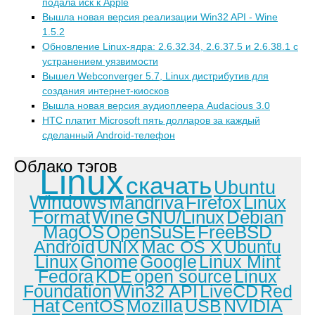
подала иск к Apple
Вышла новая версия реализации Win32 API - Wine
1.5.2
Обновление Linux-ядра: 2.6.32.34, 2.6.37.5 и 2.6.38.1 с
устранением уязвимости
Вышел Webconverger 5.7, Linux дистрибутив для
создания интернет-киосков
Вышла новая версия аудиоплеера Audacious 3.0
HTC платит Microsoft пять долларов за каждый
сделанный Android-телефон
Облако тэгов
Linux
скачать
Ubuntu
Windows
Mandriva
Firefox
Linux
Format
Wine
GNU/Linux
Debian
MagOS
OpenSuSE
FreeBSD
Android
UNIX
Mac OS X
Ubuntu
Linux
Gnome
Google
Linux Mint
Fedora
KDE
open source
Linux
Foundation
Win32 API
LiveCD
Red
Hat
CentOS
Mozilla
USB
NVIDIA