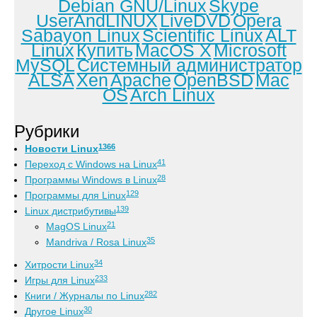
Debian GNU/Linux
Skype
UserAndLINUX
LiveDVD
Opera
Sabayon Linux
Scientific Linux
ALT
Linux
Купить
MacOS X
Microsoft
MySQL
Системный администратор
ALSA
Xen
Apache
OpenBSD
Mac
OS
Arch Linux
Рубрики
1366
Новости Linux
41
Переход с Windows на Linux
28
Программы Windows в Linux
129
Программы для Linux
139
Linux дистрибутивы
21
MagOS Linux
35
Mandriva / Rosa Linux
34
Хитрости Linux
233
Игры для Linux
282
Книги / Журналы по Linux
30
Другое Linux