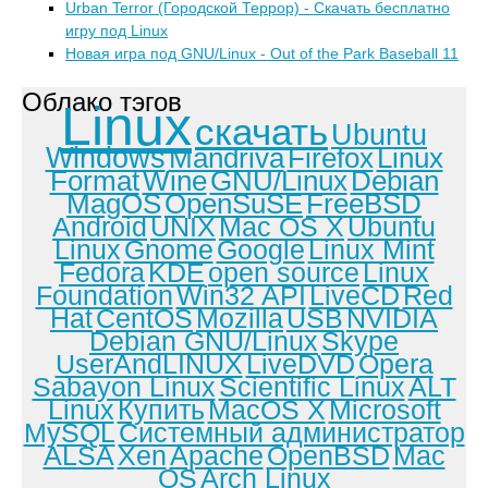
Urban Terror (Городской Террор) - Скачать бесплатно
игру под Linux
Новая игра под GNU/Linux - Out of the Park Baseball 11
Облако тэгов
Linux
скачать
Ubuntu
Windows
Mandriva
Firefox
Linux
Format
Wine
GNU/Linux
Debian
MagOS
OpenSuSE
FreeBSD
Android
UNIX
Mac OS X
Ubuntu
Linux
Gnome
Google
Linux Mint
Fedora
KDE
open source
Linux
Foundation
Win32 API
LiveCD
Red
Hat
CentOS
Mozilla
USB
NVIDIA
Debian GNU/Linux
Skype
UserAndLINUX
LiveDVD
Opera
Sabayon Linux
Scientific Linux
ALT
Linux
Купить
MacOS X
Microsoft
MySQL
Системный администратор
ALSA
Xen
Apache
OpenBSD
Mac
OS
Arch Linux