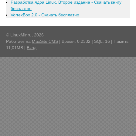
Разработка ядра Linux. Второе издание - Скачать книгу
бесплатно
VortexBox 2.0 - Скачать бесплатно
© LinuxMir.ru, 2026
Работает на
MaxSite CMS
| Время: 0.2332 | SQL: 16 | Память:
11,01MB
|
Вход