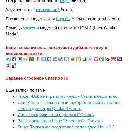
Код рендеринга отделён от
кода
клиента;
Улучшен код с
реализацией
ботов;
Расширены средства для
борьбы
с кемперами (anti-camp);
Помощь
загрузки
моделей в формате IQM 2 (Inter-Quake
Model)
Если понравилось, пожалуйста добавьте тему в
социальные сети:
Заранее огромное Спасибо !!!
Еще записи по теме
Frozen-Bubble игра для линукс - Скачать бесплатно
OpenArena — бесплатный шутер от первого лица для
Linux в духе игры Quake 3 Arena.
Игры без правил или играем в ОС Linux
Экшн-аркада для Linux "Amoebax" - Скачать
Линус Торвальдс представил релиз ядра Linux 3.2