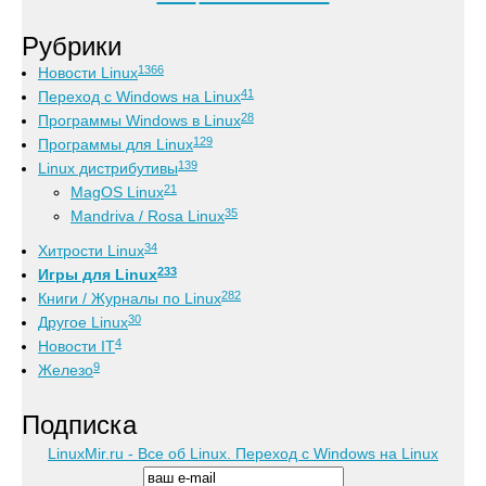
Рубрики
1366
Новости Linux
41
Переход с Windows на Linux
28
Программы Windows в Linux
129
Программы для Linux
139
Linux дистрибутивы
21
MagOS Linux
35
Mandriva / Rosa Linux
34
Хитрости Linux
233
Игры для Linux
282
Книги / Журналы по Linux
30
Другое Linux
4
Новости IT
9
Железо
Подписка
LinuxMir.ru - Все об Linux. Переход с Windows на Linux