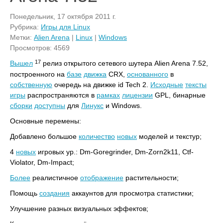
Понедельник, 17 октября 2011 г.
Рубрика:
Игры для Linux
Метки:
Alien Arena
|
Linux
|
Windows
Просмотров: 4569
17
Вышел
релиз открытого сетевого шутера Alien Arena 7.52,
построенного на
базе
движка
CRX,
основанного
в
собственную
очередь на движке id Tech 2.
Исходные
тексты
игры
распространяются в
рамках
лицензии
GPL, бинарные
сборки
доступны
для
Линукс
и Windows.
Основные перемены:
Добавлено большое
количество
новых
моделей и текстур;
4
новых
игровых ур.: Dm-Goregrinder, Dm-Zorn2k11, Ctf-
Violator, Dm-Impact;
Более
реалистичное
отображение
растительности;
Помощь
создания
аккаунтов для просмотра статистики;
Улучшение разных визуальных эффектов;