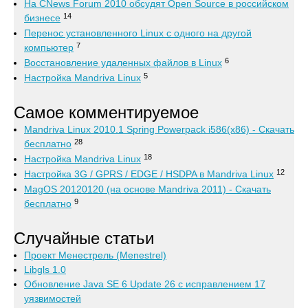
На CNews Forum 2010 обсудят Open Source в российском
14
бизнесе
Перенос установленного Linux с одного на другой
7
компьютер
6
Восстановление удаленных файлов в Linux
5
Настройка Mandriva Linux
Самое комментируемое
Mandriva Linux 2010.1 Spring Powerpack i586(x86) - Скачать
28
бесплатно
18
Настройка Mandriva Linux
12
Настройка 3G / GPRS / EDGE / HSDPA в Mandriva Linux
MagOS 20120120 (на основе Mandriva 2011) - Скачать
9
бесплатно
Случайные статьи
Проект Менестрель (Menestrel)
Libgls 1.0
Обновление Java SE 6 Update 26 c исправлением 17
уязвимостей