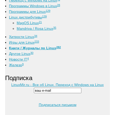
Переход с Windows на Linux
28
Программы Windows в Linux
129
Программы для Linux
139
Linux дистрибутивы
21
MagOS Linux
35
Mandriva / Rosa Linux
34
Хитрости Linux
233
Игры для Linux
282
Книги / Журналы по Linux
30
Другое Linux
4
Новости IT
9
Железо
Подписка
LinuxMir.ru - Все об Linux. Переход с Windows на Linux
Подписаться письмом