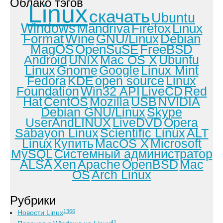
Облако тэгов
Linux
скачать
Ubuntu
Windows
Mandriva
Firefox
Linux
Format
Wine
GNU/Linux
Debian
MagOS
OpenSuSE
FreeBSD
Android
UNIX
Mac OS X
Ubuntu
Linux
Gnome
Google
Linux Mint
Fedora
KDE
open source
Linux
Foundation
Win32 API
LiveCD
Red
Hat
CentOS
Mozilla
USB
NVIDIA
Debian GNU/Linux
Skype
UserAndLINUX
LiveDVD
Opera
Sabayon Linux
Scientific Linux
ALT
Linux
Купить
MacOS X
Microsoft
MySQL
Системный администратор
ALSA
Xen
Apache
OpenBSD
Mac
OS
Arch Linux
Рубрики
1366
Новости Linux
41