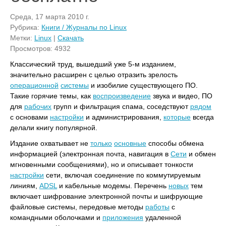
Среда, 17 марта 2010 г.
Рубрика:
Книги / Журналы по Linux
Метки:
Linux
|
Скачать
Просмотров: 4932
Классический труд, вышедший уже 5-м изданием,
значительно расширен с целью отразить зрелость
операционной
системы
и изобилие существующего ПО.
Такие горячие темы, как
воспроизведение
звука и видео, ПО
для
рабочих
групп и фильтрация спама, соседствуют
рядом
с основами
настройки
и администрирования,
которые
всегда
делали книгу популярной.
Издание охватывает не
только
основные
способы обмена
информацией (электронная почта, навигация в
Сети
и обмен
мгновенными сообщениями), но и описывает тонкости
настройки
сети, включая соединение по коммутируемым
линиям,
ADSL
и кабельные модемы. Перечень
новых
тем
включает шифрование электронной почты и шифрующие
файловые системы, передовые методы
работы
с
командными оболочками и
приложения
удаленной