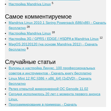
5
Настройка Mandriva Linux
Самое комментируемое
Mandriva Linux 2010.1 Spring Powerpack i586(x86) - Скачать
28
бесплатно
18
Настройка Mandriva Linux
12
Настройка 3G / GPRS / EDGE / HSDPA в Mandriva Linux
MagOS 20120120 (на основе Mandriva 2011) - Скачать
9
бесплатно
Случайные статьи
Взломы и настройка Линукс. 100 профессиональных
советов и инструментов - Скачать книгу бесплатно
Linux Mint 12 RC [i386 + x86_64] (2xDVD) - Скачать
бесплатно
Релиз открытой микроядерной ОС Genode 11.02
Сегодня исполнилось 20 лет с момента первого анонса
Linux.
Программирование в примерах - Скачать