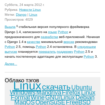
Суббота, 24 марта 2012 г.
Рубрика:
Новости Linux
Метки:
Django
|
Linux
Просмотров: 4029
6
Вышла
стабильная версия популярного фреймворка
Django 1.4, написанного на
языке
Python
и
предназначенного для
разработки
веб-приложений. Начиная
с Django 1.4 в
качестве
минимальной
версии
рекомендован
Python
2.5, помощь
Python
2.4 остановлена. В
следующем
выпуске
планируется
прекратить
поддержку
Python
2.5 и
начать постепенную адаптацию для эксплуатации
Python
3.
Далее...
Облако тэгов
Linux
скачать
Ubuntu
Windows
Mandriva
Firefox
Linux
Format
Wine
GNU/Linux
Debian
MagOS
OpenSuSE
FreeBSD