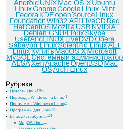
Android
UNIX
Mac OS X
Ubuntu
Linux
Gnome
Google
Linux Mint
Fedora
KDE
open source
Linux
Foundation
Win32 API
LiveCD
Red
Hat
CentOS
Mozilla
USB
NVIDIA
Debian GNU/Linux
Skype
UserAndLINUX
LiveDVD
Opera
Sabayon Linux
Scientific Linux
ALT
Linux
Купить
MacOS X
Microsoft
MySQL
Системный администратор
ALSA
Xen
Apache
OpenBSD
Mac
OS
Arch Linux
Рубрики
1366
Новости Linux
41
Переход с Windows на Linux
28
Программы Windows в Linux
129
Программы для Linux
139
Linux дистрибутивы
21
MagOS Linux
35