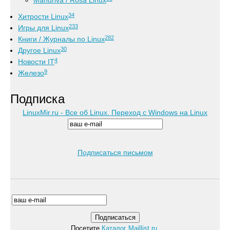
Mandriva / Rosa Linux
34
Хитрости Linux
233
Игры для Linux
282
Книги / Журналы по Linux
30
Другое Linux
4
Новости IT
9
Железо
Подписка
LinuxMir.ru - Все об Linux. Переход с Windows на Linux
Подписаться письмом
Посетите
Каталог Maillist.ru
.