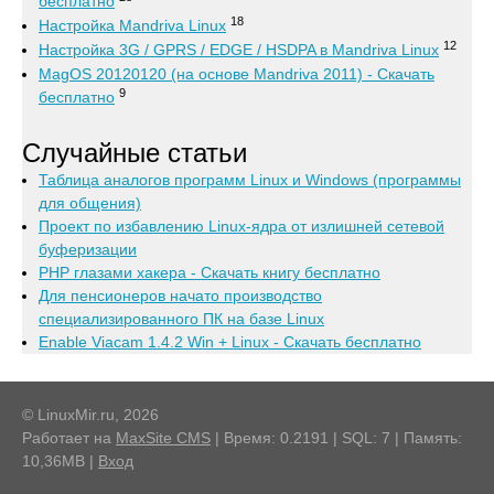
бесплатно
18
Настройка Mandriva Linux
12
Настройка 3G / GPRS / EDGE / HSDPA в Mandriva Linux
MagOS 20120120 (на основе Mandriva 2011) - Скачать
9
бесплатно
Случайные статьи
Таблица аналогов программ Linux и Windows (программы
для общения)
Проект по избавлению Linux-ядра от излишней сетевой
буферизации
PHP глазами хакера - Скачать книгу бесплатно
Для пенсионеров начато производство
специализированного ПК на базе Linux
Enable Viacam 1.4.2 Win + Linux - Скачать бесплатно
© LinuxMir.ru, 2026
Работает на
MaxSite CMS
| Время: 0.2191 | SQL: 7 | Память:
10,36MB
|
Вход