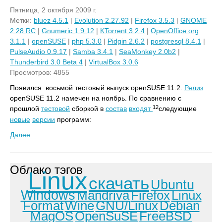
Пятница, 2 октября 2009 г.
Метки:
bluez 4.5.1
|
Evolution 2.27.92
|
Firefox 3.5.3
|
GNOME
2.28 RC
|
Gnumeric 1.9.12
|
KTorrent 3.2.4
|
OpenOffice.org
3.1.1
|
openSUSE
|
php 5.3.0
|
Pidgin 2.6.2
|
postgresql 8.4.1
|
PulseAudio 0.9.17
|
Samba 3.4.1
|
SeaMonkey 2.0b2
|
Thunderbird 3.0 Beta 4
|
VirtualBox 3.0.6
Просмотров: 4855
Появился
восьмой тестовый выпуск openSUSE
11.2.
Релиз
openSUSE 11.2 намечен на ноябрь. По сравнению с
12
прошлой
тестовой
сборкой в
состав
входят
следующие
новые
версии
программ:
Далее...
Облако тэгов
Linux
скачать
Ubuntu
Windows
Mandriva
Firefox
Linux
Format
Wine
GNU/Linux
Debian
MagOS
OpenSuSE
FreeBSD