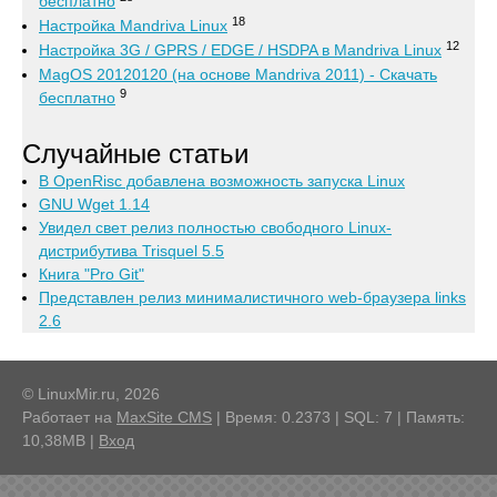
бесплатно
18
Настройка Mandriva Linux
12
Настройка 3G / GPRS / EDGE / HSDPA в Mandriva Linux
MagOS 20120120 (на основе Mandriva 2011) - Скачать
9
бесплатно
Случайные статьи
В OpenRisc добавлена возможность запуска Linux
GNU Wget 1.14
Увидел свет релиз полностью свободного Linux-
дистрибутива Trisquel 5.5
Книга "Pro Git"
Представлен релиз минималистичного web-браузера links
2.6
© LinuxMir.ru, 2026
Работает на
MaxSite CMS
| Время: 0.2373 | SQL: 7 | Память:
10,38MB
|
Вход