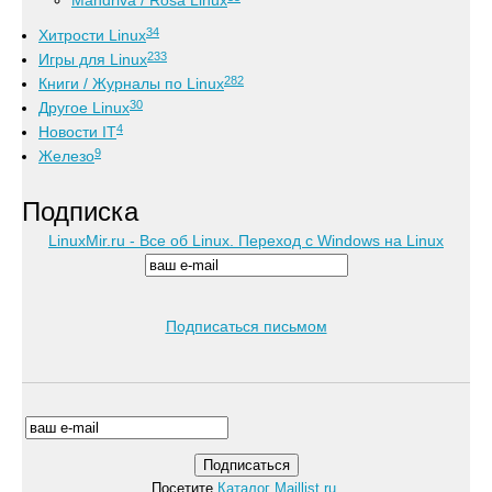
Mandriva / Rosa Linux
34
Хитрости Linux
233
Игры для Linux
282
Книги / Журналы по Linux
30
Другое Linux
4
Новости IT
9
Железо
Подписка
LinuxMir.ru - Все об Linux. Переход с Windows на Linux
Подписаться письмом
Посетите
Каталог Maillist.ru
.