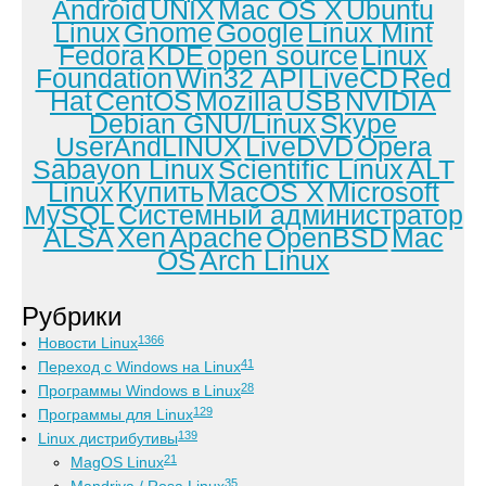
Android
UNIX
Mac OS X
Ubuntu
Linux
Gnome
Google
Linux Mint
Fedora
KDE
open source
Linux
Foundation
Win32 API
LiveCD
Red
Hat
CentOS
Mozilla
USB
NVIDIA
Debian GNU/Linux
Skype
UserAndLINUX
LiveDVD
Opera
Sabayon Linux
Scientific Linux
ALT
Linux
Купить
MacOS X
Microsoft
MySQL
Системный администратор
ALSA
Xen
Apache
OpenBSD
Mac
OS
Arch Linux
Рубрики
1366
Новости Linux
41
Переход с Windows на Linux
28
Программы Windows в Linux
129
Программы для Linux
139
Linux дистрибутивы
21
MagOS Linux
35