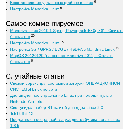
6
Восстановление удаленных файлов в Linux
5
Настройка Mandriva Linux
Самое комментируемое
Mandriva Linux 2010.1 Spring Powerpack i586(x86) - Скачать
28
бесплатно
18
Настройка Mandriva Linux
12
Настройка 3G / GPRS / EDGE / HSDPA в Mandriva Linux
MagOS 20120120 (на основе Mandriva 2011) - Скачать
9
бесплатно
Случайные статьи
Свежий сервис для системной загрузки ОПЕРАЦИОННОЙ
СИСТЕМЫ Linux по сети
Дистанционное управление Linux при помощи пульта
Nintendo Wiimote
Свет увидел набор RT-патчей для ядра Linux 3.0
Tcl/Tk 8.5.13
Представлен очередной выпуск дистрибутива Lunar Linux
1.6.5