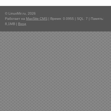
© LinuxMir.ru, 2026
Работает на
MaxSite CMS
| Время: 0.0955 | SQL: 7 | Память:
8,1MB
|
Вход