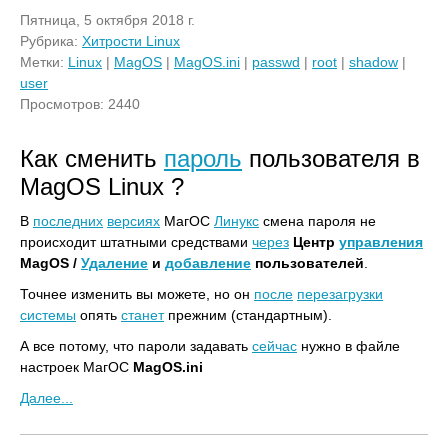
Пятница, 5 октября 2018 г.
Рубрика:
Хитрости Linux
Метки:
Linux
|
MagOS
|
MagOS.ini
|
passwd
|
root
|
shadow
|
user
Просмотров: 2440
Как сменить
пароль
пользователя в
MagOS Linux ?
В
последних
версиях
МагОС
Линукс
смена пароля не
происходит штатными средствами
через
Центр
управления
MagOS /
Удаление
и
добавление
пользователей
.
Точнее изменить вы можете, но он
после
перезагрузки
системы
опять
станет
прежним (стандартным).
А все потому, что пароли задавать
сейчас
нужно в файле
настроек МагОС
MagOS.ini
Далее...