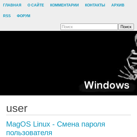
ГЛАВНАЯ
О САЙТЕ
КОММЕНТАРИИ
КОНТАКТЫ
АРХИВ
RSS
ФОРУМ
Поиск
user
MagOS Linux - Смена пароля
пользователя