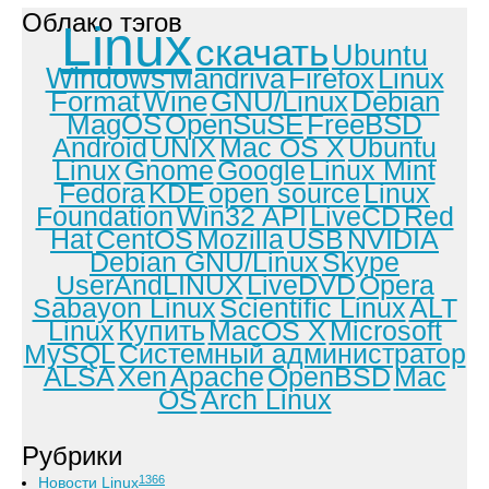
Облако тэгов
Linux
скачать
Ubuntu
Windows
Mandriva
Firefox
Linux
Format
Wine
GNU/Linux
Debian
MagOS
OpenSuSE
FreeBSD
Android
UNIX
Mac OS X
Ubuntu
Linux
Gnome
Google
Linux Mint
Fedora
KDE
open source
Linux
Foundation
Win32 API
LiveCD
Red
Hat
CentOS
Mozilla
USB
NVIDIA
Debian GNU/Linux
Skype
UserAndLINUX
LiveDVD
Opera
Sabayon Linux
Scientific Linux
ALT
Linux
Купить
MacOS X
Microsoft
MySQL
Системный администратор
ALSA
Xen
Apache
OpenBSD
Mac
OS
Arch Linux
Рубрики
1366
Новости Linux