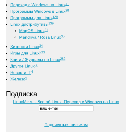
41
Переход с Windows на Linux
28
Программы Windows в Linux
129
Программы для Linux
139
Linux дистрибутивы
21
MagOS Linux
35
Mandriva / Rosa Linux
34
Хитрости Linux
233
Игры для Linux
282
Книги / Журналы по Linux
30
Другое Linux
4
Новости IT
9
Железо
Подписка
LinuxMir.ru - Все об Linux. Переход с Windows на Linux
Подписаться письмом