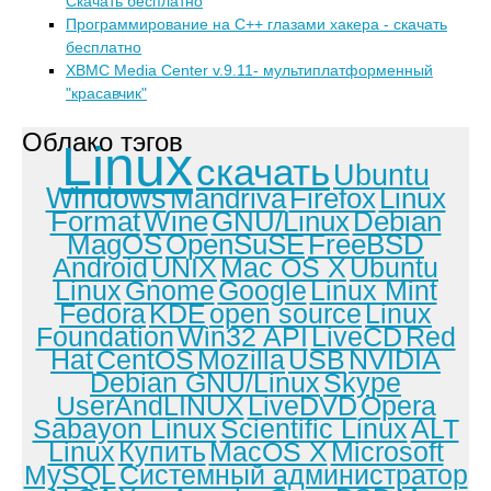
Скачать бесплатно
Программирование на C++ глазами хакера - скачать
бесплатно
XBMC Media Center v.9.11- мультиплатформенный
"красавчик"
Облако тэгов
Linux
скачать
Ubuntu
Windows
Mandriva
Firefox
Linux
Format
Wine
GNU/Linux
Debian
MagOS
OpenSuSE
FreeBSD
Android
UNIX
Mac OS X
Ubuntu
Linux
Gnome
Google
Linux Mint
Fedora
KDE
open source
Linux
Foundation
Win32 API
LiveCD
Red
Hat
CentOS
Mozilla
USB
NVIDIA
Debian GNU/Linux
Skype
UserAndLINUX
LiveDVD
Opera
Sabayon Linux
Scientific Linux
ALT
Linux
Купить
MacOS X
Microsoft
MySQL
Системный администратор