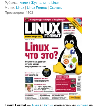
Рубрика:
Книги / Журналы по Linux
Метки:
Linux
|
Linux Format
|
Скачать
Просмотров: 4503
Linux Format
—
1-ый
в
России
ежемесячный
журнал
на