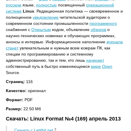
русском
языке,
полностью
посвященный
операционной
системе
Linux
. Редакционная политика — своевременное и
полноценное
уведомление
читательской аудитории о
современном состоянии промышленности
программного
снабжения с
Открытым
кодом, объявление
обзоров
о
научно-технических новинках и обучающих программах,
анонсы и интервью. Информационное наполнение
журнала
станет
увлекательным и нужным всем юзерам ПК, как
спецам по программированию и системному
администрированию, так и тем, кто лишь
начинает
собственный путь в быстро изменяющемся
мире
Open
Source.
Страниц:
116
Качество:
оригинал
Формат:
PDF
Размер:
22.50 Мб
Скачать: Linux Format №4 (169) апрель 2013
3
Скачать с Letitbit.net