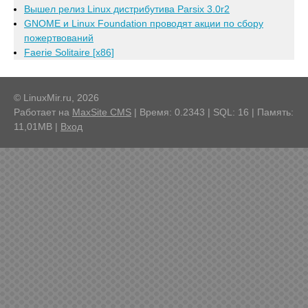
Вышел релиз Linux дистрибутива Parsix 3.0r2
GNOME и Linux Foundation проводят акции по сбору
пожертвований
Faerie Solitaire [x86]
© LinuxMir.ru, 2026
Работает на
MaxSite CMS
| Время: 0.2343 | SQL: 16 | Память:
11,01MB
|
Вход