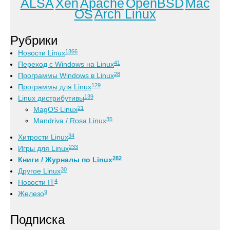
ALSA
Xen
Apache
OpenBSD
Mac
OS
Arch Linux
Рубрики
1366
Новости Linux
41
Переход с Windows на Linux
28
Программы Windows в Linux
129
Программы для Linux
139
Linux дистрибутивы
21
MagOS Linux
35
Mandriva / Rosa Linux
34
Хитрости Linux
233
Игры для Linux
282
Книги / Журналы по Linux
30
Другое Linux
4
Новости IT
9
Железо
Подписка