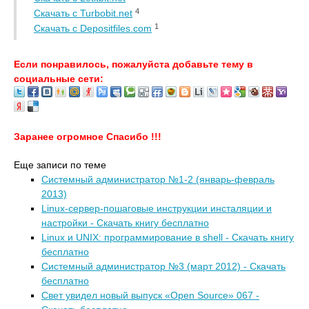
4
Скачать с Turbobit.net
1
Скачать с Depositfiles.com
Если понравилось, пожалуйста добавьте тему в
социальные сети:
Заранее огромное Спасибо !!!
Еще записи по теме
Системный администратор №1-2 (январь-февраль
2013)
Linux-сервер-пошаговые инструкции инсталяции и
настройки - Скачать книгу бесплатно
Linux и UNIX: программирование в shell - Скачать книгу
бесплатно
Системный администратор №3 (март 2012) - Скачать
бесплатно
Свет увидел новый выпуск «Open Source» 067 -