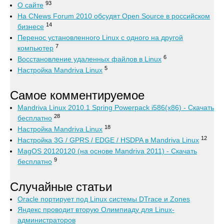
93
О сайте
На CNews Forum 2010 обсудят Open Source в российском
14
бизнесе
Перенос установленного Linux с одного на другой
7
компьютер
6
Восстановление удаленных файлов в Linux
5
Настройка Mandriva Linux
Самое комментируемое
Mandriva Linux 2010.1 Spring Powerpack i586(x86) - Скачать
28
бесплатно
18
Настройка Mandriva Linux
12
Настройка 3G / GPRS / EDGE / HSDPA в Mandriva Linux
MagOS 20120120 (на основе Mandriva 2011) - Скачать
9
бесплатно
Случайные статьи
Oracle портирует под Linux системы DTrace и Zones
Яндекс проводит вторую Олимпиаду для Linux-
администраторов