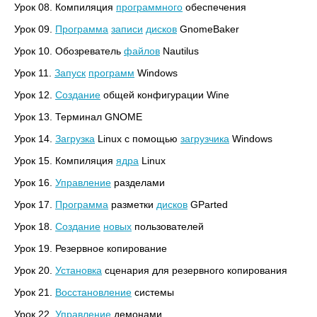
Урок 08. Компиляция
программного
обеспечения
Урок 09.
Программа
записи
дисков
GnomeBaker
Урок 10. Обозреватель
файлов
Nautilus
Урок 11.
Запуск
программ
Windows
Урок 12.
Создание
общей конфигурации Wine
Урок 13. Терминал GNOME
Урок 14.
Загрузка
Linux с помощью
загрузчика
Windows
Урок 15. Компиляция
ядра
Linux
Урок 16.
Управление
разделами
Урок 17.
Программа
разметки
дисков
GParted
Урок 18.
Создание
новых
пользователей
Урок 19. Резервное копирование
Урок 20.
Установка
сценария для резервного копирования
Урок 21.
Восстановление
системы
Урок 22.
Управление
демонами