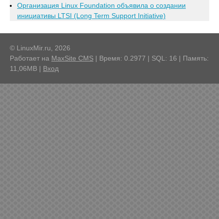
Организация Linux Foundation объявила о создании
инициативы LTSI (Long Term Support Initiative)
© LinuxMir.ru, 2026
Работает на
MaxSite CMS
| Время: 0.2977 | SQL: 16 | Память:
11,06MB
|
Вход