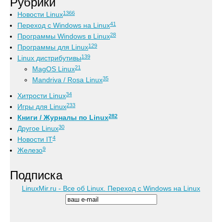
Рубрики
1366
Новости Linux
41
Переход с Windows на Linux
28
Программы Windows в Linux
129
Программы для Linux
139
Linux дистрибутивы
21
MagOS Linux
35
Mandriva / Rosa Linux
34
Хитрости Linux
233
Игры для Linux
282
Книги / Журналы по Linux
30
Другое Linux
4
Новости IT
9
Железо
Подписка
LinuxMir.ru - Все об Linux. Переход с Windows на Linux