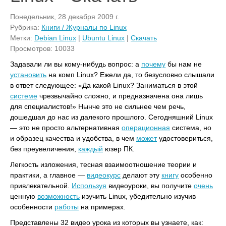
Понедельник, 28 декабря 2009 г.
Рубрика:
Книги / Журналы по Linux
Метки:
Debian Linux
|
Ubuntu Linux
|
Скачать
Просмотров: 10033
Задавали ли вы кому-нибудь вопрос: а
почему
бы нам не
установить
на комп Linux? Ежели да, то безусловно слышали
в ответ следующее: «Да какой Linux? Заниматься в этой
системе
чрезвычайно сложно, и предназначена она лишь
для специалистов!» Нынче это не сильнее чем речь,
дошедшая до нас из далекого прошлого. Сегодняшний Linux
— это не просто альтернативная
операционная
система, но
и образец качества и удобства, в чем
может
удостовериться,
без преувеличения,
каждый
юзер ПК.
Легкость изложения, тесная взаимоотношение теории и
практики, а главное —
видеокурс
делают эту
книгу
особенно
привлекательной.
Используя
видеоуроки, вы получите
очень
ценную
возможность
изучить Linux, убедительно изучив
особенности
работы
на примерах.
Представлены 32 видео урока из которых вы узнаете, как: