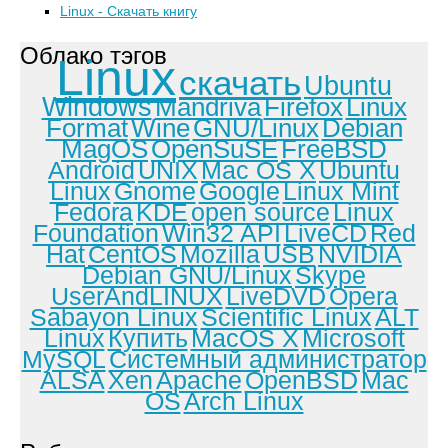
Linux - Скачать книгу
Облако тэгов
Linux
скачать
Ubuntu
Windows
Mandriva
Firefox
Linux
Format
Wine
GNU/Linux
Debian
MagOS
OpenSuSE
FreeBSD
Android
UNIX
Mac OS X
Ubuntu
Linux
Gnome
Google
Linux Mint
Fedora
KDE
open source
Linux
Foundation
Win32 API
LiveCD
Red
Hat
CentOS
Mozilla
USB
NVIDIA
Debian GNU/Linux
Skype
UserAndLINUX
LiveDVD
Opera
Sabayon Linux
Scientific Linux
ALT
Linux
Купить
MacOS X
Microsoft
MySQL
Системный администратор
ALSA
Xen
Apache
OpenBSD
Mac
OS
Arch Linux