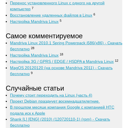
Перенос установленного Linux с одного на другой
7
компьютер
6
Восстановление удаленных файлов в Linux
5
Настройка Mandriva Linux
Самое комментируемое
Mandriva Linux 2010.1 Spring Powerpack i586(x86) - Скачать
28
бесплатно
18
Настройка Mandriva Linux
12
Настройка 3G / GPRS / EDGE / HSDPA в Mandriva Linux
MagOS 20120120 (на основе Mandriva 2011) - Скачать
9
бесплатно
Случайные статьи
Почему стоит переходить на Linux (часть 4)
Проект Debian празднует восемнадцатилетние.
В прошлом месяце компания Google c компанией HTC
подала иск к Apple
Shank [L] [ENG] (2010) (120720110-1) (rpm) - Скачать
бесплатно