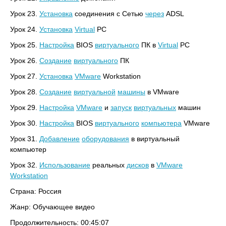
Урок 23.
Установка
соединения с Сетью
через
ADSL
Урок 24.
Установка
Virtual
PC
Урок 25.
Настройка
BIOS
виртуального
ПК в
Virtual
PC
Урок 26.
Создание
виртуального
ПК
Урок 27.
Установка
VMware
Workstation
Урок 28.
Создание
виртуальной
машины
в VMware
Урок 29.
Настройка
VMware
и
запуск
виртуальных
машин
Урок 30.
Настройка
BIOS
виртуального
компьютера
VMware
Урок 31.
Добавление
оборудования
в виртуальный
компьютер
Урок 32.
Использование
реальных
дисков
в
VMware
Workstation
Страна: Россия
Жанр: Обучающее видео
Продолжительность: 00:45:07