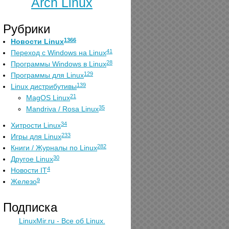
Arch Linux
Рубрики
1366
Новости Linux
41
Переход с Windows на Linux
28
Программы Windows в Linux
129
Программы для Linux
139
Linux дистрибутивы
21
MagOS Linux
35
Mandriva / Rosa Linux
34
Хитрости Linux
233
Игры для Linux
282
Книги / Журналы по Linux
30
Другое Linux
4
Новости IT
9
Железо
Подписка
LinuxMir.ru - Все об Linux.