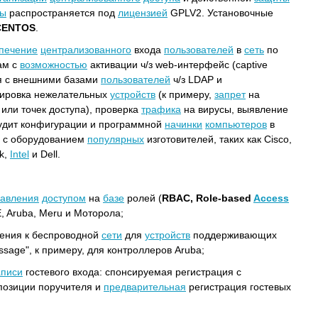
мы
распространяется под
лицензией
GPLV2. Установочные
CENTOS
.
печение
централизованного
входа
пользователей
в
сеть
по
ам с
возможностью
активации ч/з web-интерфейс (captive
ия с внешними базами
пользователей
ч/з LDAP и
ировка нежелательных
устройств
(к примеру,
запрет
на
или точек доступа), проверка
трафика
на вирусы, выявление
 аудит конфигурации и программной
начинки
компьютеров
в
с оборудованием
популярных
изготовителей, таких как Cisco,
nk,
Intel
и Dell.
равления
доступом
на
базе
ролей (
RBAC, Role-based
Access
 Aruba, Meru и Моторола;
ения к беспроводной
сети
для
устройств
поддерживающих
ssage", к примеру, для контроллеров Aruba;
аписи
гостевого входа: спонсируемая регистрация с
позиции поручителя и
предварительная
регистрация гостевых