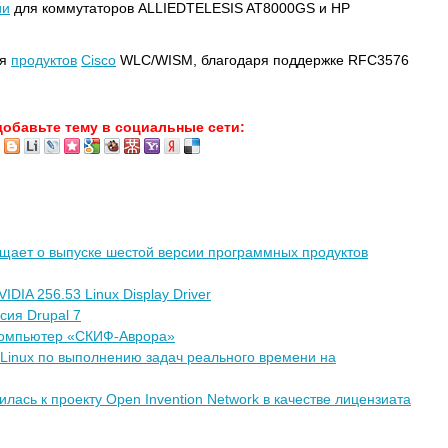
ии
для коммутаторов ALLIEDTELESIS AT8000GS и HP
ля
продуктов
Cisco
WLC/WISM, благодаря поддержке RFC3576
добавьте тему в социальные сети:
щает о выпуске шестой версии программных продуктов
DIA 256.53 Linux Display Driver
сия Drupal 7
ркомпьютер «СКИФ-Аврора»
Linux по выполнению задач реального времени на
илась к проекту Open Invention Network в качестве лицензиата