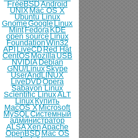
FreeBSD
Android
UNIX
Mac OS X
Ubuntu Linux
Gnome
Google
Linux
Mint
Fedora
KDE
open source
Linux
Foundation
Win32
API
LiveCD
Red Hat
CentOS
Mozilla
USB
NVIDIA
Debian
GNU/Linux
Skype
UserAndLINUX
LiveDVD
Opera
Sabayon Linux
Scientific Linux
ALT
Linux
Купить
MacOS X
Microsoft
MySQL
Системный
администратор
ALSA
Xen
Apache
OpenBSD
Mac OS