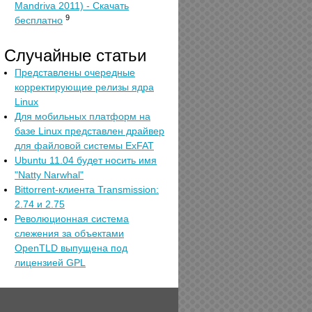
Mandriva 2011) - Скачать
9
бесплатно
Случайные статьи
Представлены очередные
корректирующие релизы ядра
Linux
Для мобильных платформ на
базе Linux представлен драйвер
для файловой системы ExFAT
Ubuntu 11.04 будет носить имя
"Natty Narwhal"
Bittorrent-клиента Transmission:
2.74 и 2.75
Революционная система
слежения за объектами
OpenTLD выпущена под
лицензией GPL