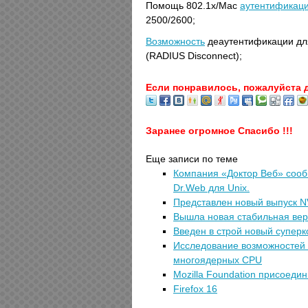
Помощь 802.1x/Mac
аутентификац
2500/2600;
Возможность
деаутентификации д
(RADIUS Disconnect);
Если понравилось, пожалуйста 
Заранее огромное Спасибо !!!
Еще записи по теме
Компания «Доктор Веб» сооб
Dr.Web для Unix.
Представлен новый выпуск NVI
Вышла новая стабильная вер
Введен в строй новый супе
Исследование возможностей 
многоядерных CPU
Mozilla Foundation присоедин
Firefox 16