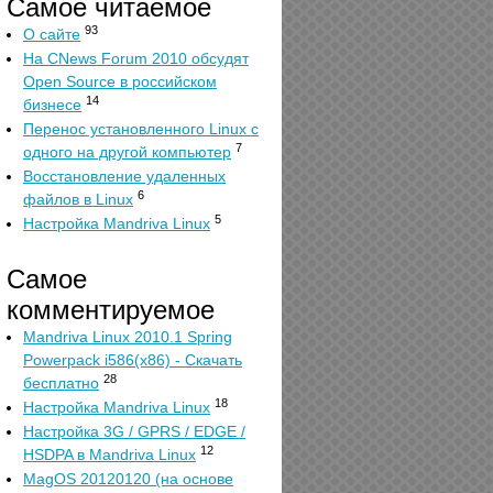
Самое читаемое
93
О сайте
На CNews Forum 2010 обсудят
Open Source в российском
14
бизнесе
Перенос установленного Linux с
7
одного на другой компьютер
Восстановление удаленных
6
файлов в Linux
5
Настройка Mandriva Linux
Самое
комментируемое
Mandriva Linux 2010.1 Spring
Powerpack i586(x86) - Скачать
28
бесплатно
18
Настройка Mandriva Linux
Настройка 3G / GPRS / EDGE /
12
HSDPA в Mandriva Linux
MagOS 20120120 (на основе