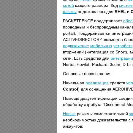
сетей
каждого размера. Код
систе
пакеты
подготовлены для
RHEL
и
PACKETFENCE поддерживает
обес
проводным и беспроводным канал
portal). Поддерживается интеграц
ACTIVEDIRECTORY, возможна блок
подключение
мобильных
устройств
вторжений (интеграция со Snort),
сети. Есть средства для
интеграции
Nortel, Hewlett-Packard, 3com, D-Li
Основные нововведения:
Начальная
реализация
средств
уп
Control
) для оснащения AEROHIVE,
Помощь деаутентификации соедин
обработку атрибута "Disconnect-Me
Новые
режимы самостоятельной
з
необходимостью доказательства с 
аккаунтов;