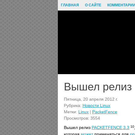
ГЛАВНАЯ
О САЙТЕ
КОММЕНТАРИ
Вышел релиз 
Пятница, 20 апреля 2012 г.
Рубрика:
Новости Linux
Метки:
Linux
|
PacketFence
Просмотров: 3554
10
Вышел релиз
PACKETFENCE 3.3
которая
может
применяться для
ор