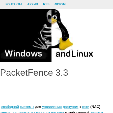
И
КОНТАКТЫ
АРХИВ
RSS
ФОРУМ
PacketFence 3.3
,
свободной
системы
для
управления
доступом
к
сети
(NAC)
,
ганизации
централизованного
доступа
и действенной
защиты