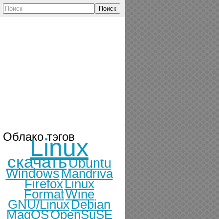
Поиск
Облако тэгов
Linux
скачать
Ubuntu
Windows
Mandriva
Firefox
Linux
Format
Wine
GNU/Linux
Debian
MagOS
OpenSuSE